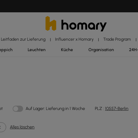
Leitfaden zur Lieferung
Influencer x Homary
Trade Program
|
|
|
eppich
Leuchten
Küche
Organisation
24H
ot
Auf Lager: Lieferung in 1 Woche
PLZ :
10557-Berlin
Alles löschen