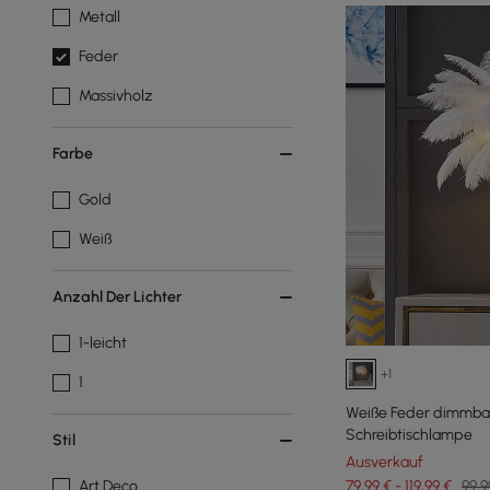
Metall
Feder
Massivholz
Farbe
Gold
Weiß
Anzahl Der Lichter
1-leicht
+1
1
Weiße Feder dimmbar
Schreibtischlampe
Stil
Ausverkauf
79,99 € - 119,99 €
99,9
Art Deco