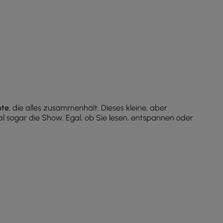
hte
, die alles zusammenhält. Dieses kleine, aber
l sogar die Show. Egal, ob Sie lesen, entspannen oder
arbeit. Eine
einzigartige Tischleuchte
spendet nicht nur
ilmabenden oder auf Ihrem Schreibtisch für eine gezielte
nleuchten ausgleichen oder einfach Ihr Zuhause
die Eleganz mit Praktikabilität verbinden.