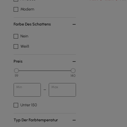
Modern
Farbe Des Schattens
Nein
Weiß
Preis
119
140
Min
Max
Unter 150
Typ Der Farbtemperatur