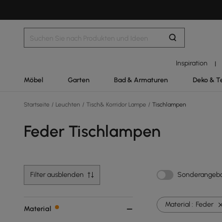
Inspiration
|
Möbel
Garten
Bad & Armaturen
Deko & T
Startseite
/
Leuchten
/
Tisch& Korridor Lampe
/
Tischlampen
Feder Tischlampen
Filter ausblenden
Sonderangeb
Material :
Feder
Material