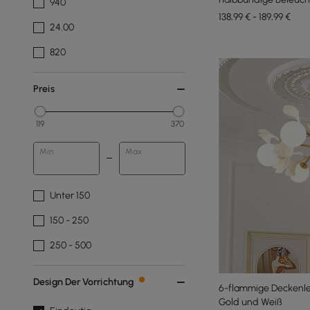
940
138,99 € - 189,99 €
24.00
820
Preis
119
370
Min
Max
Unter 150
150 - 250
250 - 500
Design Der Vorrichtung
6-flammige Deckenleu
Gold und Weiß