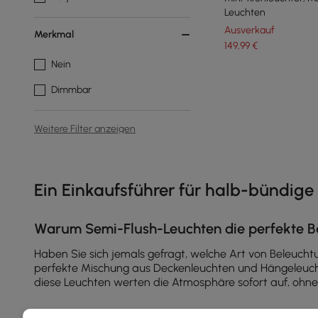
Leuchten
Ausverkauf
Merkmal
149
,99
€
Nein
Dimmbar
Weitere Filter anzeigen
Products in the current category have been updated to show th
Ein Einkaufsführer für halb-bündige 
Warum Semi-Flush-Leuchten die perfekte Ba
Haben Sie sich jemals gefragt, welche Art von Beleucht
perfekte Mischung aus Deckenleuchten und Hängeleuchten
diese Leuchten werten die Atmosphäre sofort auf, ohn