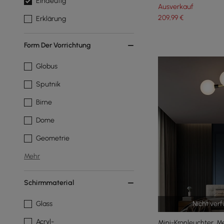
Eindeutig
Ausverkauf
209
,99
€
Erklärung
Form Der Vorrichtung
Globus
Sputnik
Birne
Dome
Geometrie
Mehr
Schirmmaterial
Nicht ver
Glass
Acryl-
Mini-Kronleuchter, M