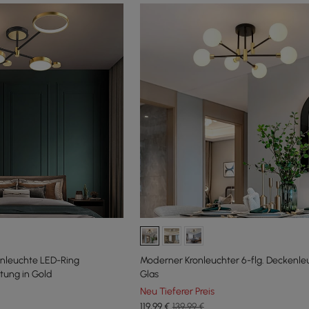
enleuchte LED-Ring
Moderner Kronleuchter 6-flg. Deckenle
tung in Gold
Glas
Neu Tieferer Preis
119
,99
€
139,99 €