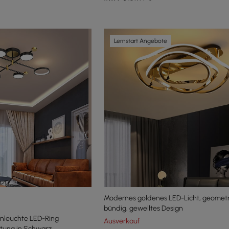
Lernstart Angebote
Modernes goldenes LED-Licht, geometri
bündig, gewelltes Design
enleuchte LED-Ring
Ausverkauf
tung in Schwarz