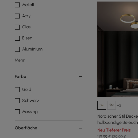
Metall
Acryl
Glas
Eisen
Aluminium
Mehr
Farbe
Gold
Schwarz
+2
Messing
Nordischer Stil Deck
halbbündige Beleuch
Oberfläche
Neu Tieferer Preis
119
,99
€
139,99 €