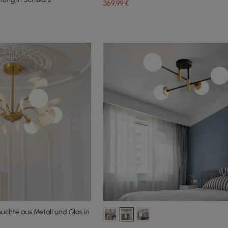
369
,99
€
chte aus Metall und Glas in