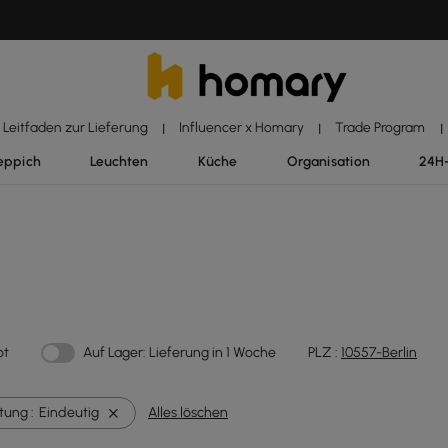
Leitfaden zur Lieferung
Influencer x Homary
Trade Program
|
|
|
eppich
Leuchten
Küche
Organisation
24H
ot
Auf Lager: Lieferung in 1 Woche
PLZ :
10557-Berlin
tung :
Eindeutig
Alles löschen