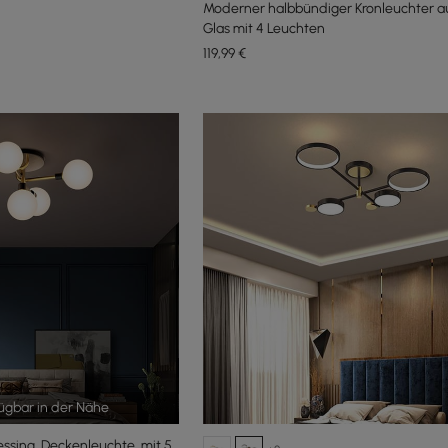
Moderner halbbündiger Kronleuchter 
Glas mit 4 Leuchten
119
,99
€
fügbar in der Nähe
essing, Deckenleuchte, mit 5