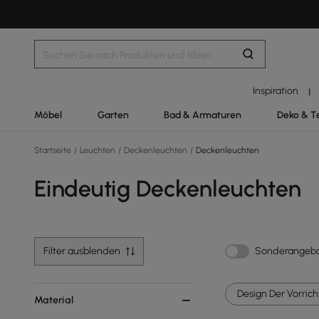
Inspiration
|
Möbel
Garten
Bad & Armaturen
Deko & T
Startseite
/
Leuchten
/
Deckenleuchten
/
Deckenleuchten
Eindeutig Deckenleuchten
Filter ausblenden
Sonderangeb
Design Der Vorrich
Material