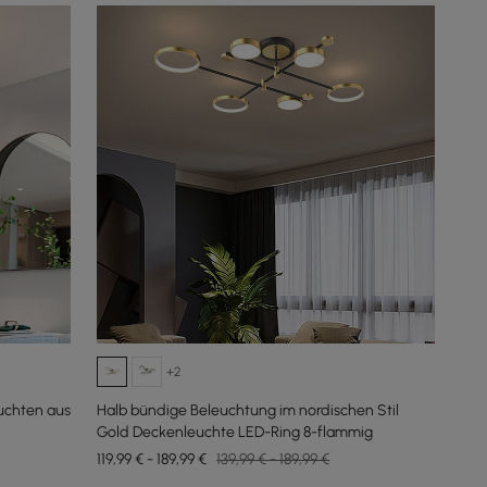
+2
uchten aus
Halb bündige Beleuchtung im nordischen Stil
Gold Deckenleuchte LED-Ring 8-flammig
119,99 € - 189,99 €
139,99 € - 189,99 €