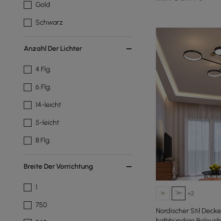
Gold
Schwarz
Anzahl Der Lichter
4 Flg.
6 Flg.
14-leicht
5-leicht
8 Flg.
Breite Der Vorrichtung
1
+2
750
Nordischer Stil Deck
halbbündige Beleuch