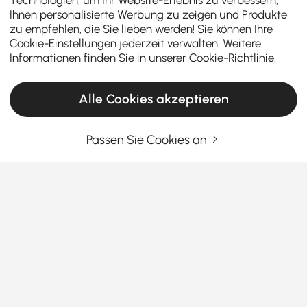
Ihnen personalisierte Werbung zu zeigen und Produkte
zu empfehlen, die Sie lieben werden! Sie können Ihre
Cookie-Einstellungen jederzeit verwalten. Weitere
Informationen finden Sie in unserer
Cookie-Richtlinie
.
Alle Cookies akzeptieren
Passen Sie Cookies an
Ein Einkaufsführer für halb-bündige
Leuchten, die Stil und Funktion vereinen
Warum Semi-Flush-Leuchten die perfekte
Balance für Ihr Zuhause sind
Haben Sie sich jemals gefragt, welche Art von
Mehr sehen
Beleuchtung stilvoll aussehen kann, ohne zu viel
Platz einzunehmen? Hier kommen
Semi-Flush-
Leuchten
ins Spiel. Sie sind die perfekte Mischung