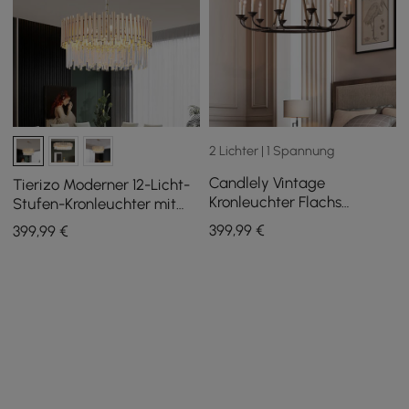
2 Lichter | 1 Spannung
Candlely Vintage
Tierizo Moderner 12-Licht-
Kronleuchter Flachs
Stufen-Kronleuchter mit
Hanfseil Metall 12-flammig
verstellbarer Kette in Gold
399
,99
€
399
,99
€
runder Kandelaber