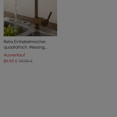
Relia Einhebelmischer,
quadratisch, Messing,
Antik-Messing, massives
Ausverkauf
Messing
89
,99
€
99,99 €