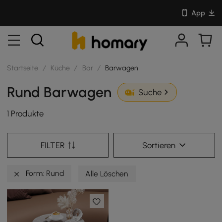
App
Startseite
/
Küche
/
Bar
/
Barwagen
Rund Barwagen
Suche
1 Produkte
FILTER
Sortieren
Form: Rund
Alle Löschen