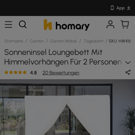
App
/
/
/
/
Startseite
Garten
Garten Möbel
Tagesbett
SKU: HW416F
Sonneninsel Loungebett Mit
Himmelvorhängen Für 2 Personen
Aus Aluminium & Geflochtenem
4.8
20 Bewertungen
Seil