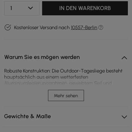
1
IN DEN WARENKORB
Kostenloser Versand nach
10557-Berlin
Warum Sie es mögen werden
Robuste Konstruktion: Die Outdoor-Tagesliege besteht
hauptsächlich aus einem wetterfesten
Aluminiumlegierungsrahmen, gewebtem Seil und
dicken, weichen Kissen, die Tagesliege ist sehr stabil und
bequem.Überdachung und Vorhänge enthalten: Die
Mehr sehen
Überdachung und die Vorhänge, die über das
Himmelbettrahmen drapiert sind, verleihen einen
luxuriösen Look und halten Insekten fern und spenden
Gewichte & Maße
Schatten und Privatsphäre. Die Vorhänge können
entfernt und verstaut werden, sodass Sie die Sonne frei