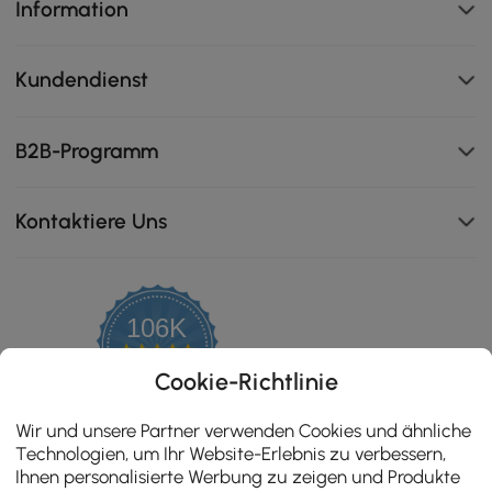
Information
Kundendienst
B2B-Programm
Kontaktiere Uns
106K
4.8
star
ZERTIFIZIERTE BEWERTUNGEN
Cookie-Richtlinie
rating
Wir und unsere Partner verwenden Cookies und ähnliche
Technologien, um Ihr Website-Erlebnis zu verbessern,
Ihnen personalisierte Werbung zu zeigen und Produkte