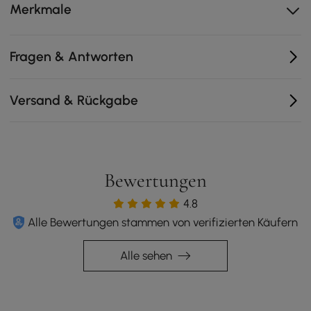
genießen können.Lieferumfang: 1 Outdoor-Tagesliege, 2
Merkmale
Kissen, 2 Zierkissen und 1 Satz Vorhänge. Hinweis: Wir
empfehlen, das Set bei Regen, Schnee und Frost
abzudecken.
Fragen & Antworten
Versand & Rückgabe
Bewertungen
4.8
Alle Bewertungen stammen von verifizierten Käufern
Alle sehen