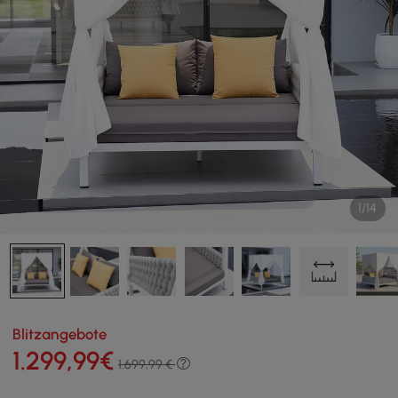
1/14
Blitzangebote
1.299
,99
€
1.699,99 €