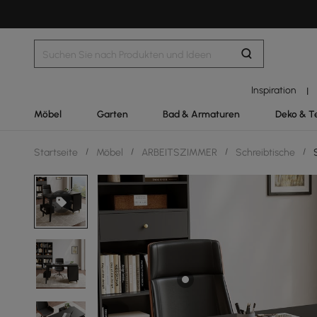
Inspiration
|
Möbel
Garten
Bad & Armaturen
Deko & T
Startseite
/
Möbel
/
ARBEITSZIMMER
/
Schreibtische
/
S