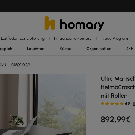
Leitfaden zur Lieferung
Influencer x Homary
Trade Program
|
|
|
eppich
Leuchten
Küche
Organisation
24H
KU: JJ0180D0G9
Ultic Matts
Heimbürosch
mit Rollen
4.8
892
,99
€