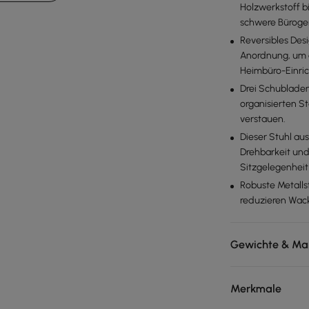
Holzwerkstoff bi
schwere Büroger
Reversibles Des
Anordnung, um 
Heimbüro-Einri
Drei Schubladen
organisierten S
verstauen.
Dieser Stuhl au
Drehbarkeit und
Sitzgelegenheit
Robuste Metalls
reduzieren Wack
Gewichte & Ma
Merkmale