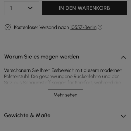
1
IN DEN WARENKORB
Kostenloser Versand nach
10557-Berlin
Warum Sie es mögen werden
Verschönern Sie Ihren Essbereich mit diesem modernen
Polsterstuhl. Die geschwungene Rückenlehne und der
Sitz aus Schaumstoff sorgen für Komfort, während die
schlanken Beine aus Kohlenstoffstahl für Langlebigkeit
sorgen. Ideal für Esszimmer, Küchen oder als
Mehr sehen
Akzentstuhl.
Ergonomisch geschwungene Rückenlehne: Unterstützt
Gewichte & Maße
Ihre Lendenwirbelsäule für lang anhaltenden Komfort.
Hochwertige Polsteroptionen: Weiches Leinen oder