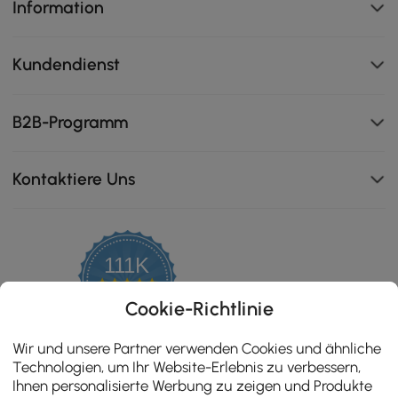
Information
Kundendienst
B2B-Programm
Kontaktiere Uns
Polsterung aus hochdichtem Schaumstoff für lang
111K
anhaltenden Komfort und Entspannung.
4.8
star
ZERTIFIZIERTE BEWERTUNGEN
Cookie-Richtlinie
rating
Wir und unsere Partner verwenden Cookies und ähnliche
Technologien, um Ihr Website-Erlebnis zu verbessern,
Ihnen personalisierte Werbung zu zeigen und Produkte