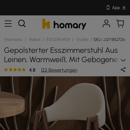
App
/
/
/
/
Startseite
Möbel
ESSZIMMER
Stühle
SKU: JJ2Y18Q726
Gepolsterter Esszimmerstuhl Aus
Leinen, Warmweiß, Mit Gebogener
Rückenlehne, 6er-Set
4.8
122 Bewertungen