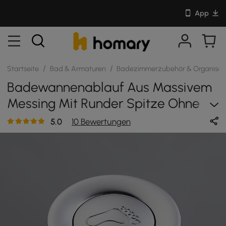
App
/
/
Startseite
Bad & Armaturen
Badezimmerzubehör & Organisat
Badewannenablauf Aus Massivem
Messing Mit Runder Spitze Ohne
Überlauf In Poliertem Chrom
5.0
10 Bewertungen