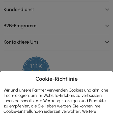
Kundendienst
B2B-Programm
Kontaktiere Uns
111K
4.8
star
ZERTIFIZIERTE BEWERTUNGEN
Cookie-Richtlinie
rating
Wir und unsere Partner verwenden Cookies und ähnliche
Technologien, um Ihr Website-Erlebnis zu verbessern,
Ihnen personalisierte Werbung zu zeigen und Produkte
zu empfehlen, die Sie lieben werden! Sie können Ihre
Cookie-Einstellungen jederzeit verwalten. Weitere