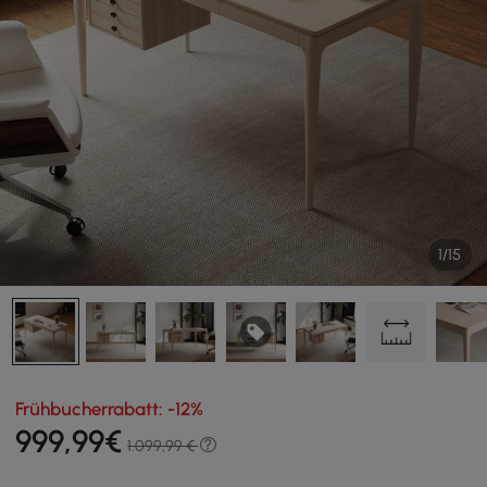
1/15
Frühbucherrabatt: -12%
999
,99
€
1.099,99 €