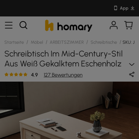
App
/
/
/
/
Startseite
Möbel
ARBEITSZIMMER
Schreibtische
SKU: J
Schreibtisch Im Mid-Century-Stil
Aus Weiß Gekalktem Eschenholz
Mit 3 Schubladen (140 Cm)
4.9
127 Bewertungen