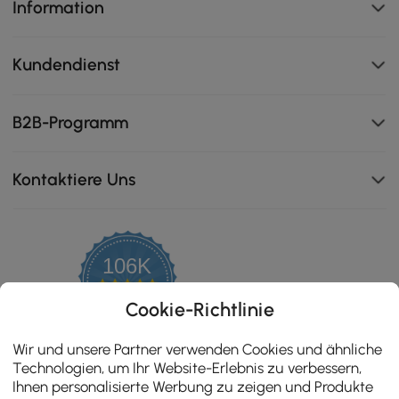
Information
Kundendienst
B2B-Programm
Kontaktiere Uns
106K
4.8
star
ZERTIFIZIERTE BEWERTUNGEN
Cookie-Richtlinie
rating
Wir und unsere Partner verwenden Cookies und ähnliche
Eschenholz, Stark und langlebig, Eschenholz hat eine
Technologien, um Ihr Website-Erlebnis zu verbessern,
glatte Maserung und einen hellen Farbton, der einen
Ihnen personalisierte Werbung zu zeigen und Produkte