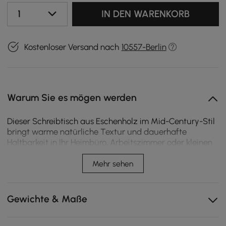
1
IN DEN WARENKORB
Kostenloser Versand nach
10557-Berlin
Warum Sie es mögen werden
Dieser Schreibtisch aus Eschenholz im Mid-Century-Stil
bringt warme natürliche Textur und dauerhafte
Haltbarkeit in Ihr Heimbüro, Arbeitszimmer oder kleinen
Raum und kombiniert organisierte Aufbewahrung mit
zeitlosem Stil für konzentriertes Arbeiten und Lernen.
Mehr sehen
Dieser Schreibtisch ist mit hochwertigen Beinen aus
Eschenholz gefertigt und bietet eine langlebige,
Gewichte & Maße
stabile Unterstützung, die dem täglichen Gebrauch
standhält und gleichzeitig eine glatte, natürliche
Maserung aufweist.