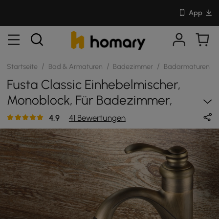
App
/
/
/
/
Startseite
Bad & Armaturen
Badezimmer
Badarmaturen
Fusta Classic Einhebelmischer,
Monoblock, Für Badezimmer,
Massives Messing
4.9
41 Bewertungen