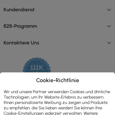
Kundendienst
B2B-Programm
Kontaktiere Uns
111K
4.8
star
ZERTIFIZIERTE BEWERTUNGEN
Cookie-Richtlinie
rating
Wir und unsere Partner verwenden Cookies und ähnliche
Technologien, um Ihr Website-Erlebnis zu verbessern,
Ihnen personalisierte Werbung zu zeigen und Produkte
zu empfehlen, die Sie lieben werden! Sie können Ihre
Cookie-Einstellungen jederzeit verwalten. Weitere