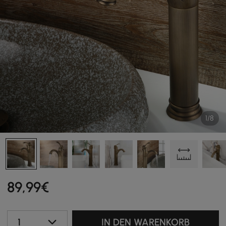
1/8
89
,99
€
1
IN DEN WARENKORB