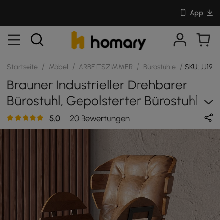
App
/
/
/
/
Startseite
Möbel
ARBEITSZIMMER
Bürostühle
SKU: JJ19T
Brauner Industrieller Drehbarer
Bürostuhl, Gepolsterter Bürostuhl
Aus Leder, Höhenverstellbar
5.0
20 Bewertungen