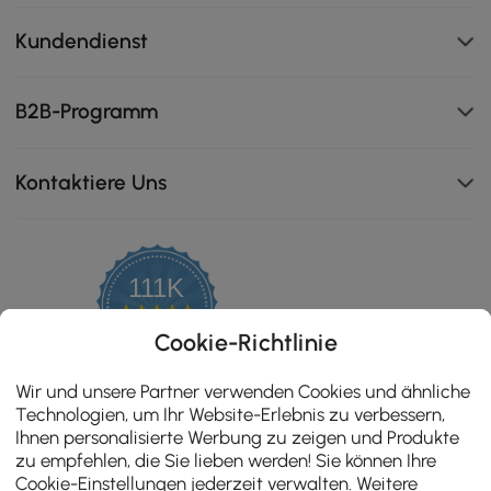
Kundendienst
B2B-Programm
Kontaktiere Uns
111K
4.8
star
ZERTIFIZIERTE BEWERTUNGEN
Cookie-Richtlinie
rating
Wir und unsere Partner verwenden Cookies und ähnliche
Technologien, um Ihr Website-Erlebnis zu verbessern,
Ihnen personalisierte Werbung zu zeigen und Produkte
zu empfehlen, die Sie lieben werden! Sie können Ihre
Cookie-Einstellungen jederzeit verwalten. Weitere