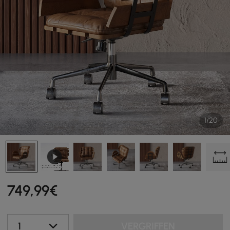
1/20
749
,99
€
1
VERGRIFFEN