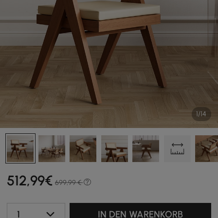
1/14
512
,99
€
699,99 €
1
IN DEN WARENKORB