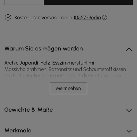
Kostenloser Versand nach
10557-Berlin
Warum Sie es mögen werden
Archic Japandi-Holz-Esszimmerstuhl mit
Massivholzrahmen, Rattansitz und Schaumstoffkissen.
Die feste Rückenlehne unterstützt die Haltung beim
täglichen Essen, bei Familienrunden oder in kleinen
Räumen und verbindet minimalistischen Stil mit Komfort
Mehr sehen
und Alltagstauglichkeit.
Massivholzrahmen sorgt für langlebigen Halt und
Gewichte & Maße
stabiles Sitzen.
Rattanbezug bietet atmungsaktiven Komfort beim
täglichen Essen.
Merkmale