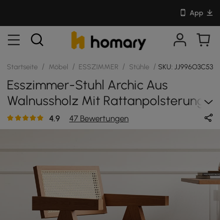
App
/
/
/
/
Startseite
Möbel
ESSZIMMER
Stühle
SKU: JJ996O3C53
Esszimmer-Stuhl Archic Aus
Walnussholz Mit Rattanpolsterung,
2er-Set
4.9
47 Bewertungen