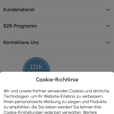
Kundendienst
B2B-Programm
Kontaktiere Uns
111K
4.8
star
ZERTIFIZIERTE BEWERTUNGEN
Cookie-Richtlinie
rating
Wir und unsere Partner verwenden Cookies und ähnliche
Technologien, um Ihr Website-Erlebnis zu verbessern,
Ihnen personalisierte Werbung zu zeigen und Produkte
zu empfehlen, die Sie lieben werden! Sie können Ihre
Cookie-Einstellungen jederzeit verwalten. Weitere