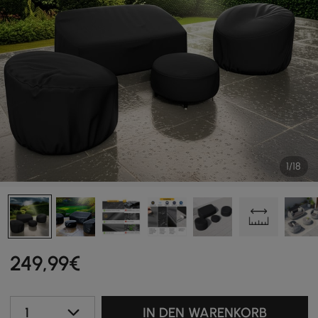
1/18
249
,99
€
1
IN DEN WARENKORB