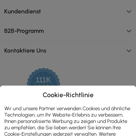
Kundendienst
B2B-Programm
Kontaktiere Uns
111K
4.8
star
ZERTIFIZIERTE BEWERTUNGEN
Cookie-Richtlinie
rating
Wir und unsere Partner verwenden Cookies und ähnliche
Diese Hülle ist aus strapazierfähigem 600D-PVC-
Technologien, um Ihr Website-Erlebnis zu verbessern,
beschichtetem Gewebe gefertigt und gewährleistet
Ihnen personalisierte Werbung zu zeigen und Produkte
eine hervorragende Wasserdichtigkeit, sodass Ihre
zu empfehlen, die Sie lieben werden! Sie können Ihre
Gartenmöbel bei jedem Wetter sicher und trocken
Cookie-Einstellungen jederzeit verwalten. Weitere