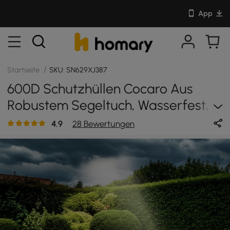
App
/
Startseite
SKU: SN629XJ387
600D Schutzhüllen Cocaro Aus
Robustem Segeltuch, Wasserfest,
Für Den Außenbereich
4.9
28 Bewertungen