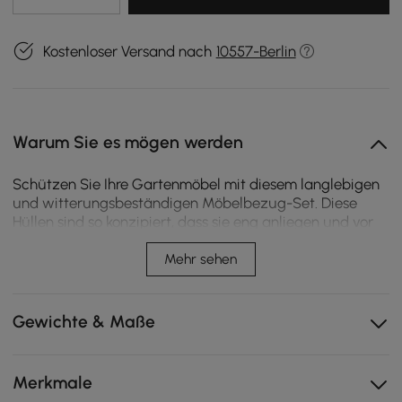
Kostenloser Versand nach
10557-Berlin
Warum Sie es mögen werden
Schützen Sie Ihre Gartenmöbel mit diesem langlebigen
und witterungsbeständigen Möbelbezug-Set. Diese
Hüllen sind so konzipiert, dass sie eng anliegen und vor
Regen, UV-Strahlen und Schmutz schützen. Sie
verlängern die Lebensdauer Ihrer Gartenmöbel und
Mehr sehen
behalten gleichzeitig ihr Aussehen. Ideal für den
ganzjährigen Gebrauch.
Gewichte & Maße
Robustes, wasserdichtes Gewebe
Beständig gegen Reißen und Verblassen
Merkmale
Windbeständig