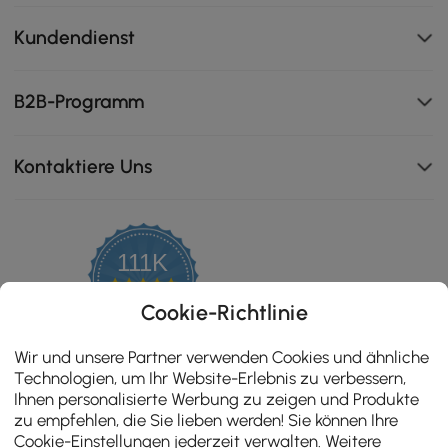
Kundendienst
B2B-Programm
Kontaktiere Uns
111K
4.8
Der Sherpa-Leinenstoff fühlt sich weich und gemütlich
star
ZERTIFIZIERTE BEWERTUNGEN
Cookie-Richtlinie
rating
an, während sein knitterarmes, pflegeleichtes Design
weniger Zeit mit Putzen und mehr Zeit mit Entspannen
Wir und unsere Partner verwenden Cookies und ähnliche
bedeutet.
Technologien, um Ihr Website-Erlebnis zu verbessern,
Ihnen personalisierte Werbung zu zeigen und Produkte
zu empfehlen, die Sie lieben werden! Sie können Ihre
Cookie-Einstellungen jederzeit verwalten. Weitere