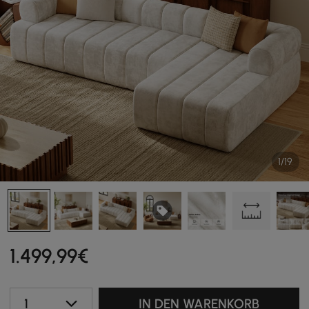
1/19
1.499
,99
€
1
IN DEN WARENKORB