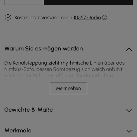
Kostenloser Versand nach
10557-Berlin
Warum Sie es mögen werden
Die Kanalsteppung zieht rhythmische Linien über das
Nimbus-Sofa, dessen Samtbezug sich weich anfühlt.
Hochdichter Schaumstoff sorgt für dauerhaften
Komfort, während klassische Proportionen und vielseitige
Größenanpassung es jedem Raum ermöglichen, sich
Mehr sehen
anzupassen. Entworfen für Momente der Ruhe, bringt es
Wärme und Präsenz in den Alltag.
Gewichte & Maße
Rhythmische Kanalheftung verleiht Tiefe und Textur –
ein zeitloses Detail, das die Silhouette definiert.
Eingehüllt in weichen Samt mit einer geschmeidigen
Merkmale
Haptik, bringt Wärme und Textur in jedes Detail.