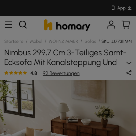
App
/
/
/
/
Startseite
Möbel
WOHNZIMMER
Sofas
SKU: JJ77311M4I
Nimbus 299,7 Cm 3-Teiliges Samt-
Ecksofa Mit Kanalsteppung Und
Chaiselongue
4.8
92 Bewertungen