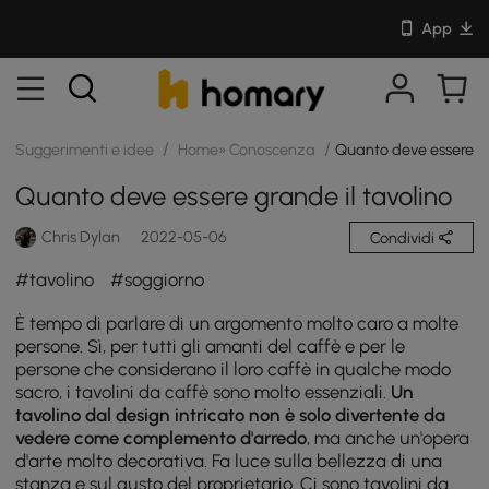
App
/
/
Suggerimenti e idee
Home» Conoscenza
Quanto deve essere gr
Quanto deve essere grande il tavolino
Chris Dylan
2022-05-06
Condividi
#tavolino
#soggiorno
È tempo di parlare di un argomento molto caro a molte
persone. Sì, per tutti gli amanti del caffè e per le
persone che considerano il loro caffè in qualche modo
sacro, i tavolini da caffè sono molto essenziali.
Un
tavolino
dal design intricato
non è solo divertente da
vedere come complemento d'arredo
, ma anche un'opera
d'arte molto decorativa. Fa luce sulla bellezza di una
stanza e sul gusto del proprietario. Ci sono tavolini da