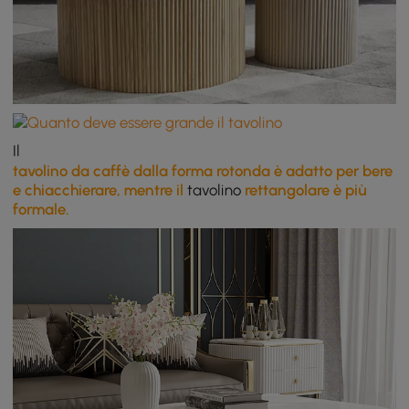
Il
tavolino da caffè dalla forma rotonda è adatto per bere
e chiacchierare, mentre il
tavolino
rettangolare è più
formale.