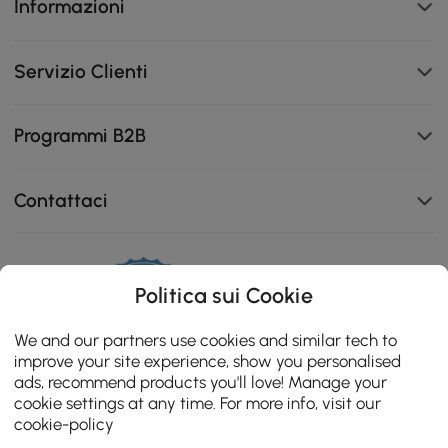
Informazioni
Servizio Clienti
Programmi B2B
Contattaci
Politica sui Cookie
111K
4.8
star
We and our partners use cookies and similar tech to
ZERTIFIZIERTE BEWERTUNGEN
rating
improve your site experience, show you personalised
ads, recommend products you'll love! Manage your
cookie settings at any time. For more info, visit our
cookie-policy