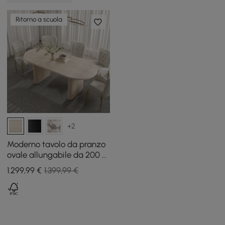
Ritorno a scuola
+2
Moderno tavolo da pranzo
ovale allungabile da 200 -
240 cm Fluve in pietra
1.299
,99
€
1.399,99 €
sinterizzata opaca
sbiancata, per 6 - 10
persone