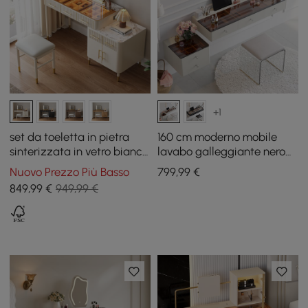
+1
set da toeletta in pietra
160 cm moderno mobile
sinterizzata in vetro bianco
lavabo galleggiante nero
con specchio
con piano in vetro
Nuovo Prezzo Più Basso
799
,99
€
temperato
849
,99
€
949,99 €