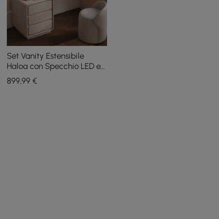
Set Vanity Estensibile
Haloa con Specchio LED e
Espositore per Gioielli (102 -
899
,99
€
146 cm)