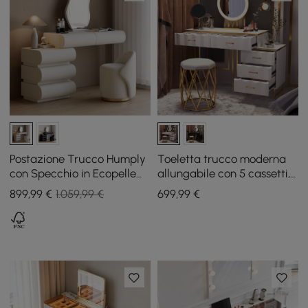
Postazione Trucco Humply
Toeletta trucco moderna
con Specchio in Ecopelle
allungabile con 5 cassetti,
Bianca
sgabello e specchio LED
899
,99
€
1.059,99 €
699
,99
€