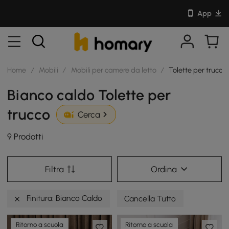
App
Home
/
Mobili
/
Mobili per camere da letto
/
Tolette per trucco
Bianco caldo Tolette per
trucco
Cerca
9 Prodotti
Filtra
Ordina
Finitura: Bianco Caldo
Cancella Tutto
Ritorno a scuola
Ritorno a scuola