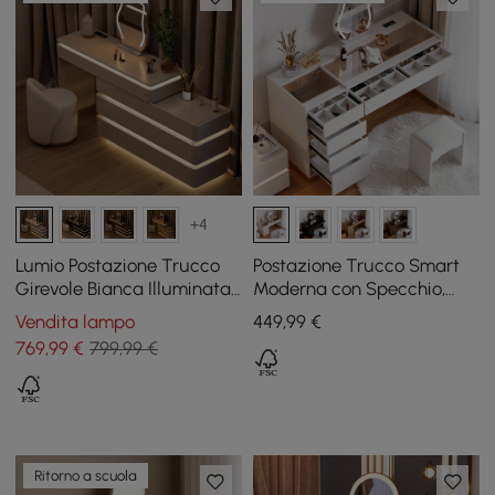
+4
Lumio Postazione Trucco
Postazione Trucco Smart
Girevole Bianca Illuminata
Moderna con Specchio,
con Ricarica e Specchio
Bianca
Vendita lampo
449
,99
€
769
,99
€
799,99 €
Ritorno a scuola