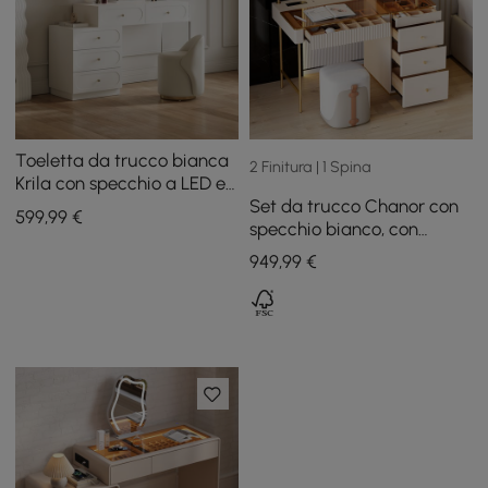
Toeletta da trucco bianca
2 Finitura | 1 Spina
Krila con specchio a LED e
Set da trucco Chanor con
stazione di ricarica (40"–
599
,99
€
specchio bianco, con
55")
portaoggetti per gioielli,
949
,99
€
armadietto e sgabello