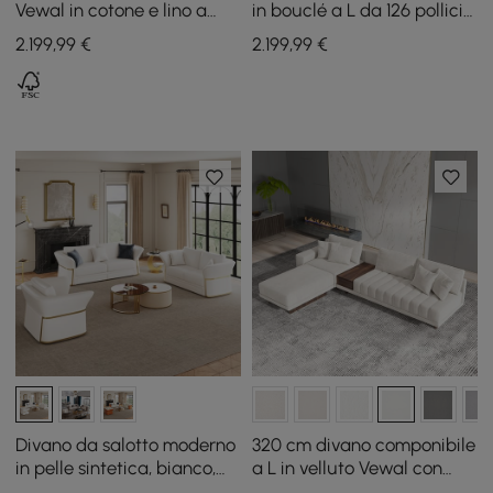
Vewal in cotone e lino a
in bouclé a L da 126 pollici
forma di L, 320 cm, con
Vewal con chaise longue e
2.199
,99
€
2.199
,99
€
chaise longue e pouf
pouf
Divano da salotto moderno
320 cm divano componibile
in pelle sintetica, bianco,
a L in velluto Vewal con
set di 3
chaise longue e ottomana