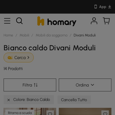
App
Home
/
Mobili
/
Mobili da soggiorno
/
Divani Moduli
Bianco caldo Divani Moduli
Cerca
14 Prodotti
Filtra
Ordina
Colore: Bianco Caldo
Cancella Tutto
Ritorno a scuola