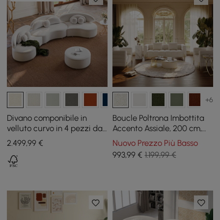
+6
Divano componibile in
Boucle Poltrona Imbottita
velluto curvo in 4 pezzi da
Accento Assiale, 200 cm,
146" con pouf e cuscini
divano a coste con gambe
2.499
,99
€
Nuovo Prezzo Più Basso
dorate e cuscini
993
,99
€
1.199,99 €