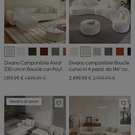
Divano Componibile Axial
Divano componibile Boucle
230 cm in Bouclé con Pouf
curvo in 4 pezzi da 146" con
e Gambe Dorate
pouf e cuscini
1.199
,99
€
1.499,99 €
2.499
,99
€
2.999,99 €
Vendita di azioni