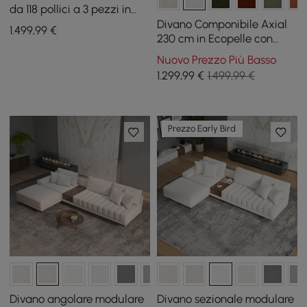
da 118 pollici a 3 pezzi in
velluto trapuntato con
Divano Componibile Axial
1.499
,99
€
chaise longue
230 cm in Ecopelle con
Pouf e Gambe Dorate
Nuovo Prezzo Più Basso
1.299
,99
€
1.499,99 €
Prezzo Early Bird
Divano angolare modulare
Divano sezionale modulare