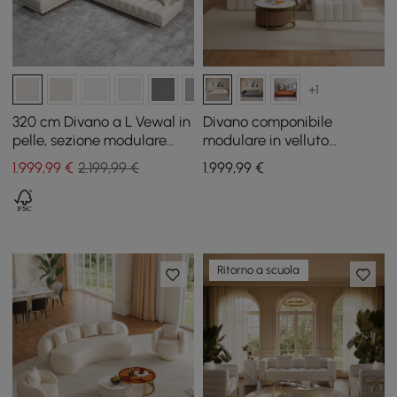
+1
320 cm Divano a L Vewal in
Divano componibile
pelle, sezione modulare
modulare in velluto
con chaise longue e pouf
trapuntato a canali da 302
1.999
,99
€
2.199,99 €
1.999
,99
€
cm 4 pezzi
Ritorno a scuola