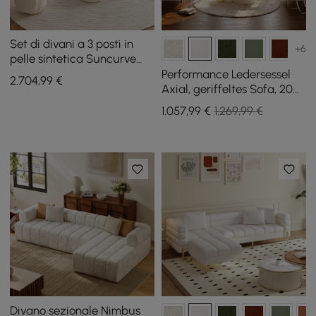
Set di divani a 3 posti in
+6
pelle sintetica Suncurve
con sedie girevoli Accent
Performance Ledersessel
2.704
,99
€
Set di 2
Axial, geriffeltes Sofa, 200
cm, goldfarbene Beine und
1.057
,99
€
1.269,99 €
Kissen
Divano sezionale Nimbus