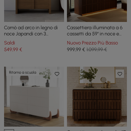
Comò ad arco in legno di
Cassettiera illuminata a 6
noce Japandi con 3
cassetti da 59" in noce e
cassetti
pietra sinterizzata
Saldi
Nuovo Prezzo Più Basso
549
,99
€
999
,99
€
1.099,99 €
Ritorno a scuola