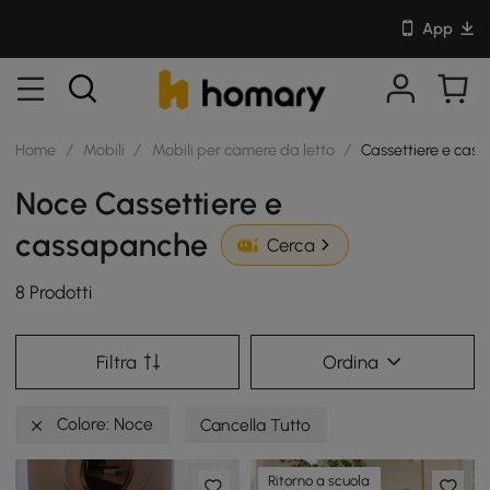
App
Home
/
Mobili
/
Mobili per camere da letto
/
Cassettiere e cas
Noce Cassettiere e
cassapanche
Cerca
8 Prodotti
Filtra
Ordina
Colore: Noce
Cancella Tutto
Ritorno a scuola