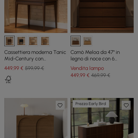
Cassettiera moderna Tanic
Comò Meloa da 47" in
Mid-Century con
legno di noce con 6
contenitore a 3 cassetti in
cassetti, luce e stazione di
449
,99
€
599,99 €
Vendita lampo
legno di frassino in noce
ricarica
449
,99
€
469,99 €
Prezzo Early Bird