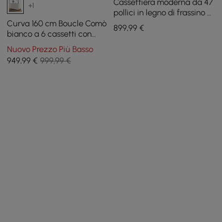
Cassettiera moderna da 47
+1
pollici in legno di frassino a
6 cassetti con piano in
Curva 160 cm Boucle Comò
899
,99
€
pietra sinterizzata effetto
bianco a 6 cassetti con
travertino
stazione di ricarica
Nuovo Prezzo Più Basso
949
,99
€
999,99 €