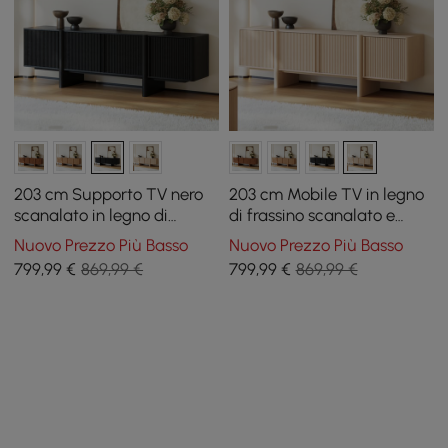
203 cm Supporto TV nero
203 cm Mobile TV in legno
scanalato in legno di
di frassino scanalato e
frassino con armadietti
sbiancato con armadietti
Nuovo Prezzo Più Basso
Nuovo Prezzo Più Basso
799
,99
€
869,99 €
799
,99
€
869,99 €