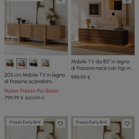
Mobile TV da 80" in legno
di frassino noce con top in
pietra sinterizzata, cassetti
203 cm Mobile TV in legno
999
,99
€
e LED
di frassino scanalato
naturale con armadietti
Nuovo Prezzo Più Basso
799
,99
€
869,99 €
Prezzo Early Bird
Prezzo Early Bird