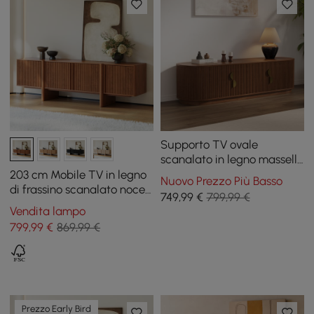
Supporto TV ovale
scanalato in legno massello
da 1600 mm
203 cm Mobile TV in legno
Nuovo Prezzo Più Basso
di frassino scanalato noce
749
,99
€
799,99 €
con ante
Vendita lampo
799
,99
€
869,99 €
Prezzo Early Bird