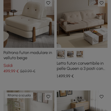
Poltrona futon modulare in
velluto beige
Letto futon convertibile in
Saldi
pelle Queen a 3 posti con
499
,99
€
569,99 €
tavolino laterale
1.499
,99
€
Ritorno a scuola