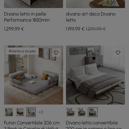
Divano letto in pelle
divano art deco Divano
Performance 1850mm
letto
1.299
,99
€
1.199
,99
€
1.299,99 €
Ritorno a scuola
+3
Futon Convertibile 206 cm
Divano letto convertibile
3 Posti in Ciniglia di Velluto
200 cm in cotone e lino con