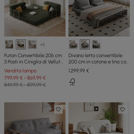
+3
Futon Convertibile 206 cm
Divano letto convertibile
3 Posti in Ciniglia di Velluto
200 cm in cotone e lino con
4 in 1
cuscini
Vendita lampo
1.299
,99
€
799,99 € - 869,99 €
849,99 € - 899,99 €