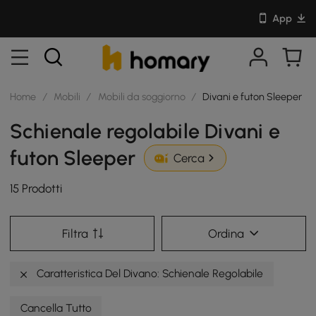
App
Home
/
Mobili
/
Mobili da soggiorno
/
Divani e futon Sleeper
Schienale regolabile Divani e
futon Sleeper
Cerca
15 Prodotti
Filtra
Ordina
Caratteristica Del Divano: Schienale Regolabile
Cancella Tutto