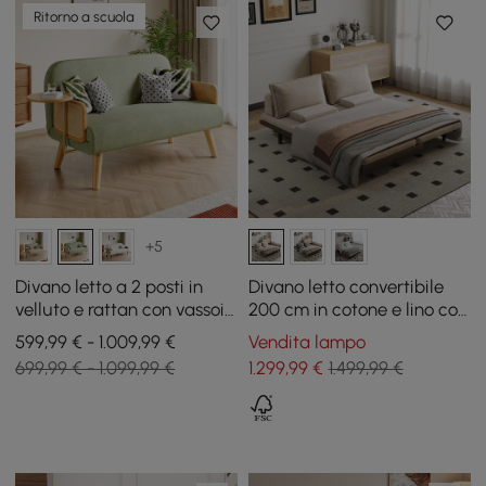
Ritorno a scuola
+5
Divano letto a 2 posti in
Divano letto convertibile
velluto e rattan con vassoio
200 cm in cotone e lino con
girevole
cuscini
599,99 € - 1.009,99 €
Vendita lampo
699,99 € - 1.099,99 €
1.299
,99
€
1.499,99 €