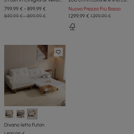
4 in 1
cuscini
799,99 € - 899,99 €
Nuovo Prezzo Più Basso
849,99 € - 899,99 €
1.299
,99
€
1.399,99 €
Divano letto Futon
1.499
,99
€