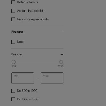
Pelle Sintetica
Acciaio Inossidabile
Legno Ingegnerizzato
Finitura
Noce
Prezzo
769
1900
Min
Max
Da 500 a 1000
Da 1000 a 1500