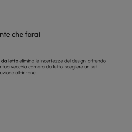
nte che farai
 da letto
elimina le incertezze del design, offrendo
 tua vecchia camera da letto, scegliere un set
uzione all-in-one.
parti se il tuo comodino si scontra con il comò o se la
per minimalisti, professionisti impegnati o chiunque