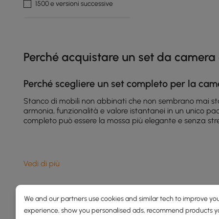
1500 e versioni successive
Products in the current category have been updated to show t
Perché acquistare un set da camera d
Perché scegliere un set completo per la cam
Stanco di mobili non abbinati che non sembrano mai st
armonia, funzionalità e valore istantanei in un unico p
completo può essere la mossa più elegante e senza stres
1. I set per la camera da letto offrono uno s
Vedi di più
Uno dei maggiori vantaggi dei
set moderni per la came
struttura del letto si abbina all'atmosfera. I set sono c
voglia semplicemente che le cose
siano belle veloceme
We and our partners use cookies and similar tech to improve you
experience, show you personalised ads, recommend products you