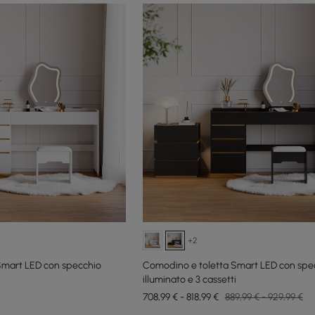
+2
Smart LED con specchio
Comodino e toletta Smart LED con spe
i
illuminato e 3 cassetti
708,99 € - 818,99 €
889,99 € - 929,99 €