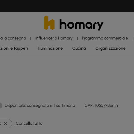
 alla consegna
Influencer x Homary
Programma commerciale
|
|
|
zioni e tappeti
Illuminazione
Cucina
Organizzazione
Disponibile: consegnato in 1 settimana
CAP :
10557-Berlin
b
Cancella tutto