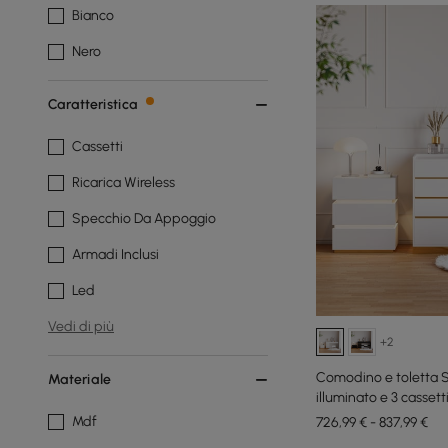
Bianco
Nero
Caratteristica
Cassetti
Ricarica Wireless
Specchio Da Appoggio
Armadi Inclusi
Led
Vedi di più
+2
Comodino e toletta 
Materiale
illuminato e 3 cassett
Mdf
726,99 € - 837,99 €