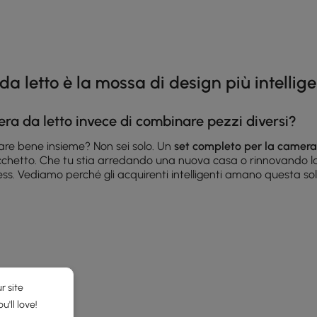
he latest 2 items
a letto è la mossa di design più intellige
era da letto invece di combinare pezzi diversi?
are bene insieme? Non sei solo. Un
set completo per la camera
acchetto. Che tu stia arredando una nuova casa o rinnovando la
s. Vediamo perché gli acquirenti intelligenti amano questa sol
tile coerente senza problemi
ra da letto
è la coordinazione integrata. Non dovrai più preoccu
urati da designer per lavorare splendidamente insieme, perfetti 
nte
.
r site
'll love!