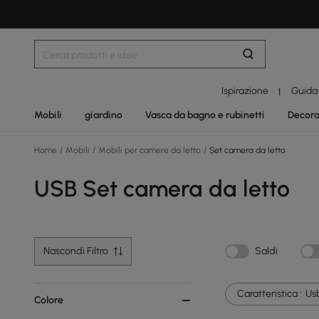
Ispirazione
Guida
|
Mobili
giardino
Vasca da bagno e rubinetti
Decora
Home
/
Mobili
/
Mobili per camere da letto
/
Set camera da letto
USB Set camera da letto
Nascondi Filtro
Saldi
Caratteristica :
Us
Colore