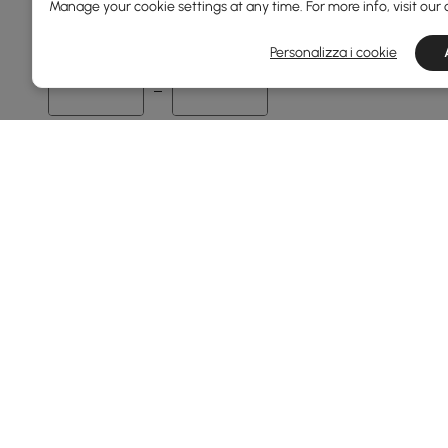
Manage your cookie settings at any time. For more info, visit our
24
2400
Personalizza i cookie
Min
Max
Profondità Complessiva(mm)
0
1980
Min
Max
Configurazione
Divano A 2 Posti
3 Posti
Products in the current category have been updated to show th