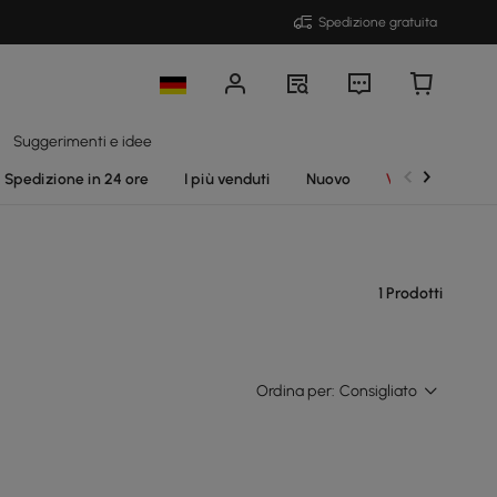
Spedizione gratuita
Suggerimenti e idee
Spedizione in 24 ore
I più venduti
Nuovo
Vendite
1 Prodotti
Ordina per:
Consigliato