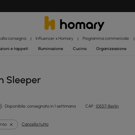
 alla consegna
Influencer x Homary
Programma commerciale
|
|
|
zioni e tappeti
Illuminazione
Cucina
Organizzazione
on Sleeper
Disponibile: consegnato in 1 settimana
CAP :
10557-Berlin
enso
Cancella tutto