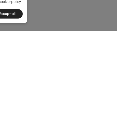
cookie-policy
Accept all
e latest 1 items