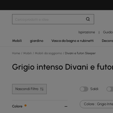
Ispirazione
Guida
|
Mobili
giardino
Vasca da bagno e rubinetti
Decora
Home
/
Mobili
/
Mobili da soggiorno
/
Divani e futon Sleeper
Grigio intenso Divani e fut
Nascondi Filtro
Saldi
Colore :
Grigio Int
Colore