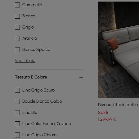
Cammello
Bianco
Grigio
Arancia
Bianco Sporco
Vedi di più
Tessuto E Colore
Lino Grigio Scuro
Bouclé Bianco Caldo
Divano letto in pelle
Saldi
Lino Blu
1.299
,99
€
Lino Color Farina D'avena
Lino Grigio Chiaro