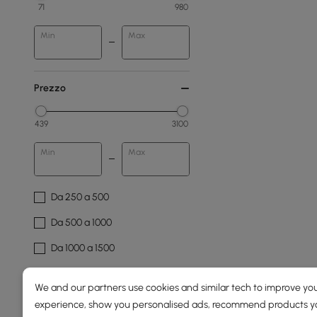
71
980
Min
Max
Prezzo
439
3100
Min
Max
Da 250 a 500
Da 500 a 1000
Da 1000 a 1500
1500 e versioni successive
We and our partners use cookies and similar tech to improve you
experience, show you personalised ads, recommend products you
Larghezza Totale(mm)