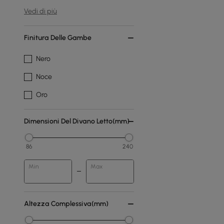
Vedi di più
Finitura Delle Gambe
Nero
Noce
Oro
Dimensioni Del Divano Letto(mm)
86
240
Min
Max
Altezza Complessiva(mm)