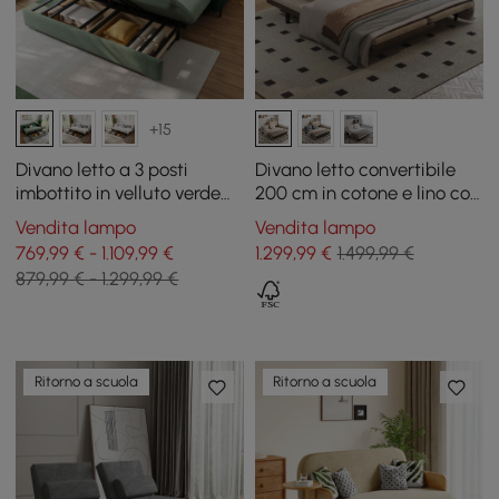
+15
Divano letto a 3 posti
Divano letto convertibile
imbottito in velluto verde
200 cm in cotone e lino con
con contenitore e cuscini,
cuscini
Vendita lampo
Vendita lampo
200 cm
769,99 € - 1.109,99 €
1.299
,99
€
1.499,99 €
879,99 € - 1.299,99 €
Ritorno a scuola
Ritorno a scuola