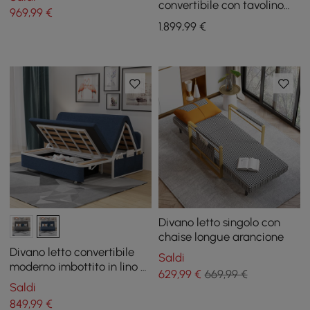
convertibile con tavolino
969
,99
€
da caffè sollevabile
1.899
,99
€
Divano letto singolo con
chaise longue arancione
Divano letto convertibile
Saldi
moderno imbottito in lino di
629
,99
€
669,99 €
cotone blu da 72" con
Saldi
contenitore
849
,99
€