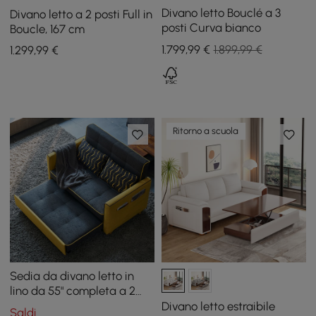
Divano letto Bouclé a 3
Divano letto a 2 posti Full in
posti Curva bianco
Boucle, 167 cm
1.799
,99
€
1.899,99 €
1.299
,99
€
Ritorno a scuola
Sedia da divano letto in
lino da 55" completa a 2
posti
Divano letto estraibile
Saldi