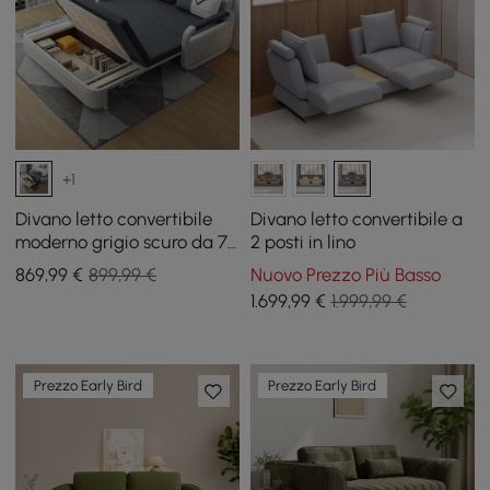
+1
Divano letto convertibile
Divano letto convertibile a
moderno grigio scuro da 74
2 posti in lino
pollici con rivestimento in
869
,99
€
899,99 €
Nuovo Prezzo Più Basso
cotone e lino con ripostiglio
1.699
,99
€
1.999,99 €
Prezzo Early Bird
Prezzo Early Bird