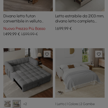
Divano letto futon
Letto estraibile da 2103 mm,
convertibile in velluto
divano letto completo,
Queen da 82 pollici a 2
contenitore imbottito in
Nuovo Prezzo Più Basso
1.699
,99
€
posti con tavolino laterale
pelle con altoparlante
1.499
,99
€
1.599,99 €
1 Letto | 1 Colore | 2 Gambe
+2