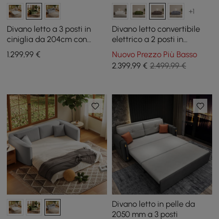
+1
Divano letto a 3 posti in
Divano letto convertibile
ciniglia da 204cm con
elettrico a 2 posti in
copertina rimovibile
ciniglia, moderno, 220 cm,
1.299
,99
€
Nuovo Prezzo Più Basso
con telecomando
2.399
,99
€
2.499,99 €
Divano letto in pelle da
2050 mm a 3 posti