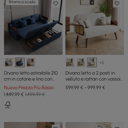
Ritorno a scuola
+5
Divano letto estraibile 210
Divano letto a 2 posti in
cm in cotone e lino con
velluto e rattan con vassoio
contenitore
girevole
Nuovo Prezzo Più Basso
599,99 € - 999,99 €
1.449
,99
€
1.499,99 €