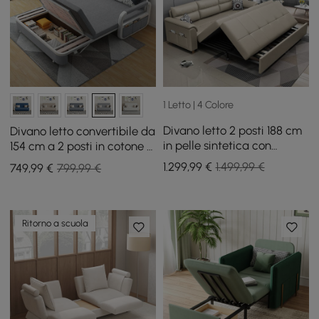
1 Letto | 4 Colore
Divano letto 2 posti 188 cm
Divano letto convertibile da
in pelle sintetica con
154 cm a 2 posti in cotone e
contenitore e tasche
lino con contenitore
1.299
,99
€
1.499,99 €
749
,99
€
799,99 €
laterali
Ritorno a scuola