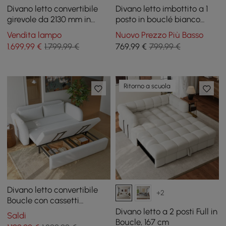
Divano letto convertibile
Divano letto imbottito a 1
girevole da 2130 mm in
posto in bouclé bianco
cotone e lino
caldo con contenitore e
Vendita lampo
Nuovo Prezzo Più Basso
cuscini, 136 cm
1.699
,99
€
1.799,99 €
769
,99
€
799,99 €
Ritorno a scuola
Divano letto convertibile
+2
Boucle con cassetti
portaoggetti
Divano letto a 2 posti Full in
Saldi
Boucle, 167 cm