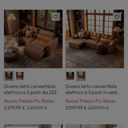
Divano letto convertibile
Divano letto convertibile
elettrico a 2 posti da 222
elettrico a 3 posti in vera
cm in vera pelle con
pelle da 320 cm con
Nuovo Prezzo Più Basso
Nuovo Prezzo Più Basso
poggiatesta regolabili
poggiatesta regolabili
2.299
,99
€
2.399,99 €
3.099
,99
€
3.299,99 €