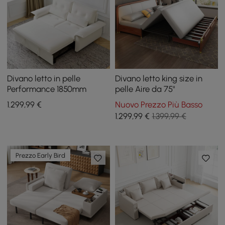
Divano letto in pelle
Divano letto king size in
Performance 1850mm
pelle Aire da 75"
1.299
,99
€
Nuovo Prezzo Più Basso
1.299
,99
€
1.399,99 €
Prezzo Early Bird