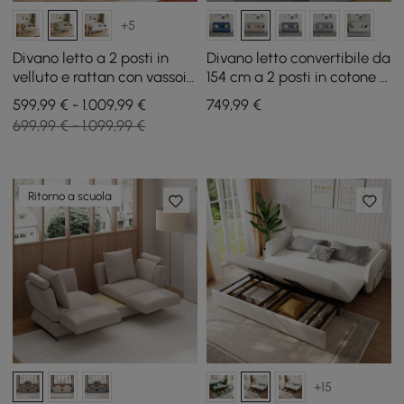
+5
Divano letto a 2 posti in
Divano letto convertibile da
velluto e rattan con vassoio
154 cm a 2 posti in cotone e
girevole
lino con contenitore
599,99 € - 1.009,99 €
749
,99
€
699,99 € - 1.099,99 €
Ritorno a scuola
+15