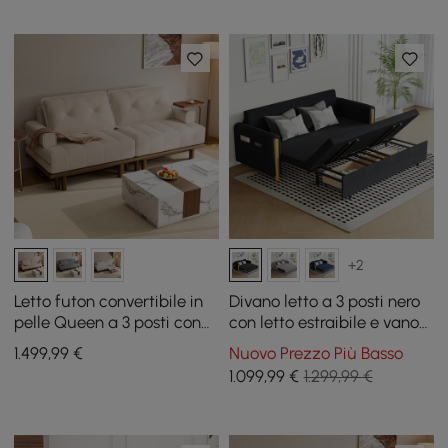
+2
Letto futon convertibile in
Divano letto a 3 posti nero
pelle Queen a 3 posti con
con letto estraibile e vano
tavolino laterale
portaoggetti
1.499
,99
€
Nuovo Prezzo Più Basso
1.099
,99
€
1.299,99 €