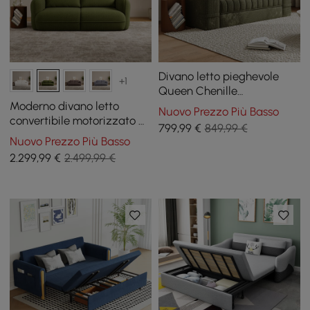
Divano letto pieghevole
+1
Queen Chenille
completamente compresso
Moderno divano letto
Nuovo Prezzo Più Basso
da 82 pollici
convertibile motorizzato a
799
,99
€
849,99 €
2 posti in ciniglia da 221 cm
Nuovo Prezzo Più Basso
con telecomando
2.299
,99
€
2.499,99 €