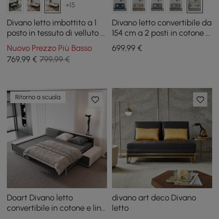
+15
Divano letto imbottito a 1
Divano letto convertibile da
posto in tessuto di velluto a
154 cm a 2 posti in cotone e
coste bianco con
lino con contenitore
Nuovo Prezzo Più Basso
699
,99
€
contenitore e cuscini, 136
769
,99
€
799,99 €
cm
Ritorno a scuola
Doart Divano letto
divano art deco Divano
convertibile in cotone e lino
letto
108,3 pollici modulare ad