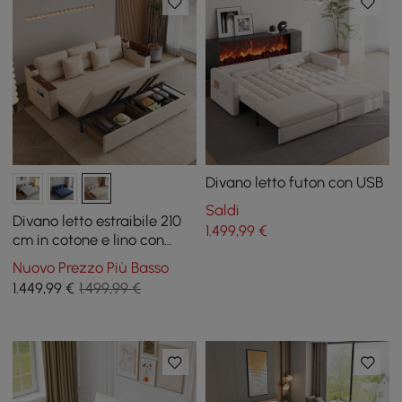
Divano letto futon con USB
Saldi
Divano letto estraibile 210
1.499
,99
€
cm in cotone e lino con
contenitore
Nuovo Prezzo Più Basso
1.449
,99
€
1.499,99 €