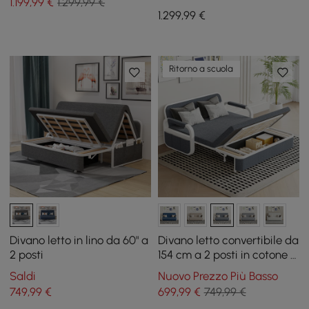
1.199
,99
€
1.299,99 €
1.299
,99
€
Ritorno a scuola
Divano letto in lino da 60" a
Divano letto convertibile da
2 posti
154 cm a 2 posti in cotone e
lino con contenitore
Saldi
Nuovo Prezzo Più Basso
749
,99
€
699
,99
€
749,99 €