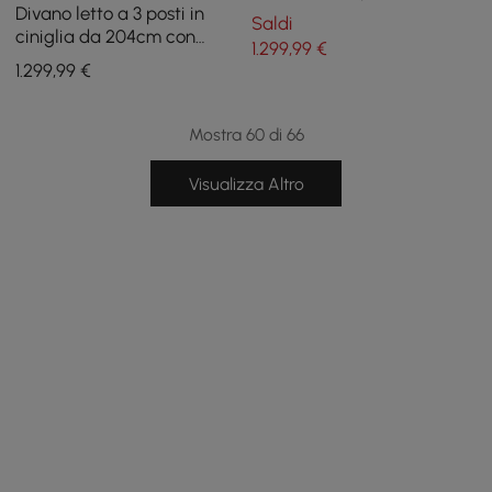
Divano letto a 3 posti in
Saldi
ciniglia da 204cm con
1.299
,99
€
copertina rimovibile
1.299
,99
€
Mostra 60 di 66
Visualizza Altro