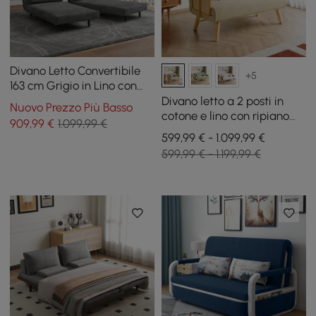
Divano Letto Convertibile
+5
163 cm Grigio in Lino con
Cuscini, 2 Posti
Divano letto a 2 posti in
Nuovo Prezzo Più Basso
cotone e lino con ripiano
909
,99
€
1.099,99 €
girevole
599,99 € - 1.099,99 €
599,99 € - 1.199,99 €