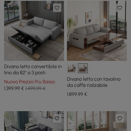
Divano letto convertibile in
lino da 82" a 3 posti
Divano letto con tavolino
Nuovo Prezzo Più Basso
da caffè rialzabile
1.399
,99
€
1.499,99 €
1.899
,99
€