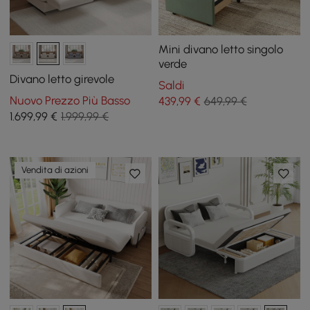
Mini divano letto singolo
verde
Divano letto girevole
Saldi
Nuovo Prezzo Più Basso
439
,99
€
649,99 €
1.699
,99
€
1.999,99 €
Vendita di azioni