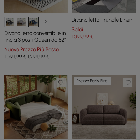
Divano letto Trundle Linen
+2
Saldi
Divano letto convertibile in
1.099
,99
€
lino a 3 posti Queen da 82"
Nuovo Prezzo Più Basso
1.099
,99
€
1.299,99 €
Prezzo Early Bird