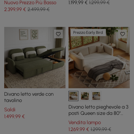
Nuovo Prezzo Più Basso
1.199
,99
€
1.299,99 €
angolo a forma di L a 4
2.399
,99
€
2.499,99 €
posti
Prezzo Early Bird
Divano letto verde con
tavolino
Divano letto pieghevole a 3
Saldi
posti Queen size da 80"
1.499
,99
€
(203 cm) in ciniglia con
Vendita lampo
rivestimento sfoderabile
1.269
,99
€
1.299,99 €