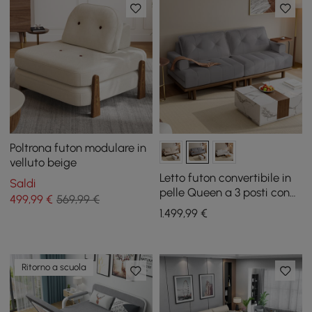
Poltrona futon modulare in
velluto beige
Letto futon convertibile in
Saldi
pelle Queen a 3 posti con
499
,99
€
569,99 €
tavolino laterale
1.499
,99
€
Ritorno a scuola