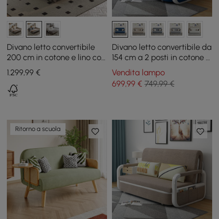
Divano letto convertibile
Divano letto convertibile da
200 cm in cotone e lino con
154 cm a 2 posti in cotone e
cuscini
lino con contenitore
1.299
,99
€
Vendita lampo
699
,99
€
749,99 €
Ritorno a scuola