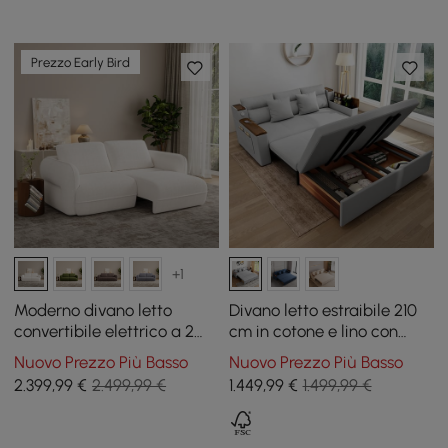
Prezzo Early Bird
+1
Moderno divano letto
Divano letto estraibile 210
convertibile elettrico a 2
cm in cotone e lino con
posti in ciniglia da 220 cm
contenitore
Nuovo Prezzo Più Basso
Nuovo Prezzo Più Basso
con telecomando
2.399
,99
€
2.499,99 €
1.449
,99
€
1.499,99 €