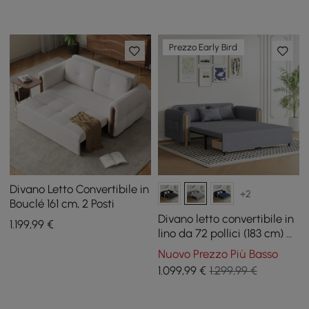
Prezzo Early Bird
Divano Letto Convertibile in
+2
Bouclé 161 cm, 2 Posti
Divano letto convertibile in
1.199
,99
€
lino da 72 pollici (183 cm) a
2 posti
Nuovo Prezzo Più Basso
1.099
,99
€
1.299,99 €