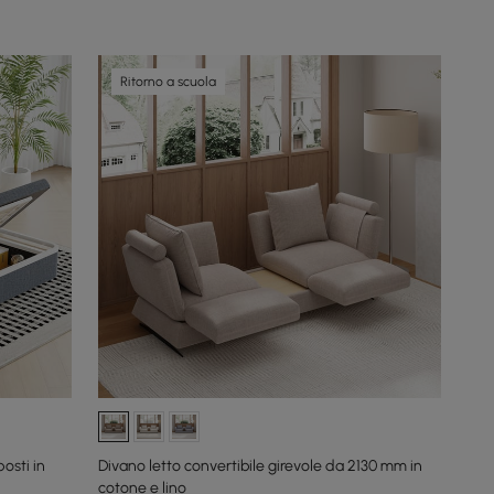
Ritorno a scuola
osti in
Divano letto convertibile girevole da 2130 mm in
cotone e lino