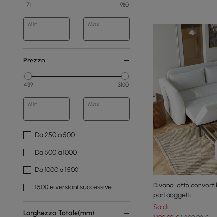
71
980
Min
Max
Prezzo
439
3100
Min
Max
Da 250 a 500
Da 500 a 1000
Da 1000 a 1500
Divano letto converti
1500 e versioni successive
portaoggetti
Saldi
Larghezza Totale(mm)