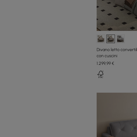
Divano letto converti
con cuscini
1.299
,99
€