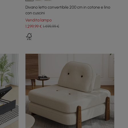
Divano letto convertibile 200 cm in cotone e lino
con cuscini
Vendita lampo
1.299
,99
€
1.499,99 €