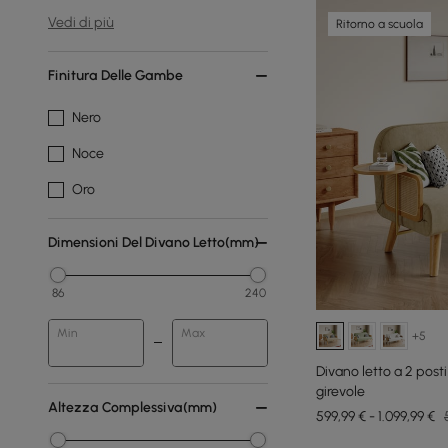
Vedi di più
Ritorno a scuola
Finitura Delle Gambe
Nero
Noce
Oro
Dimensioni Del Divano Letto(mm)
86
240
Min
Max
+5
Divano letto a 2 posti
girevole
Altezza Complessiva(mm)
599,99 € - 1.099,99 €