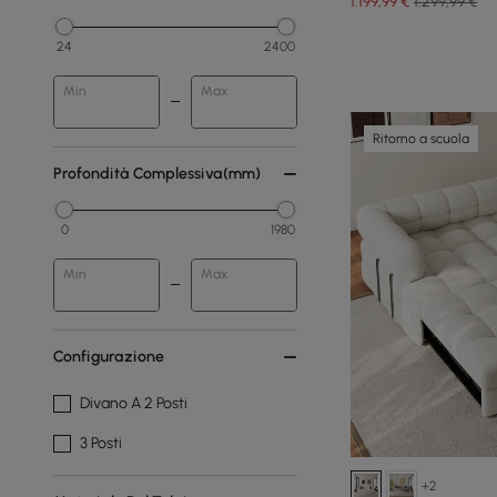
1.199
,99
€
1.299,99 €
24
2400
Min
Max
Ritorno a scuola
Profondità Complessiva(mm)
0
1980
Min
Max
Configurazione
Divano A 2 Posti
3 Posti
+2