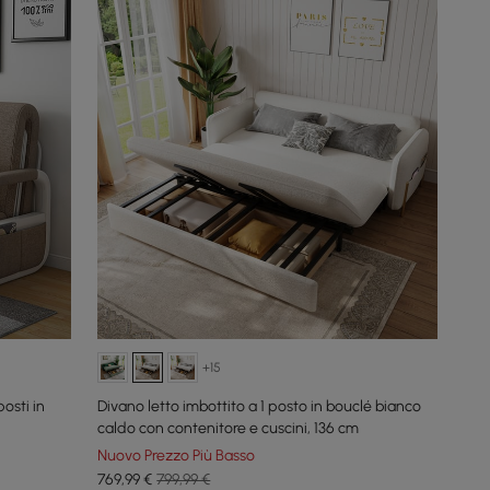
+15
osti in
Divano letto imbottito a 1 posto in bouclé bianco
caldo con contenitore e cuscini, 136 cm
Nuovo Prezzo Più Basso
769
,99
€
799,99 €