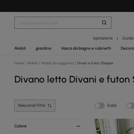
Ispirazione
Guida
|
Mobili
giardino
Vasca da bagno e rubinetti
Decora
Home
/
Mobili
/
Mobili da soggiorno
/
Divani e futon Sleeper
Divano letto Divani e futon
Nascondi Filtro
Saldi
Colore