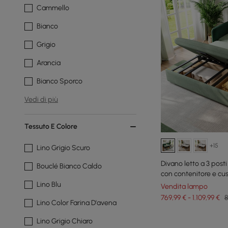
Cammello
Bianco
Grigio
Arancia
Bianco Sporco
Vedi di più
Tessuto E Colore
+15
Lino Grigio Scuro
Divano letto a 3 posti
Bouclé Bianco Caldo
con contenitore e cus
Lino Blu
Vendita lampo
769,99 € - 1.109,99 €
8
Lino Color Farina D'avena
Lino Grigio Chiaro