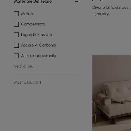
Materiale Del Telaio
Divano letto a 2 posti
Metallo
1.299
,99
€
Compensato
Legno Di Frassino
Acciaio Al Carbonio
Acciaio Inossidabile
Vedi di più
Mostra Più Filtri