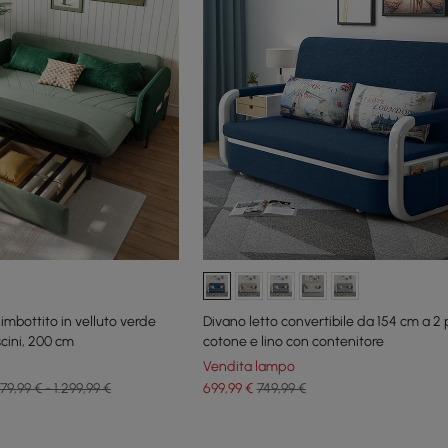
 imbottito in velluto verde
Divano letto convertibile da 154 cm a 2 p
cini, 200 cm
cotone e lino con contenitore
Vendita lampo
79,99 € - 1.299,99 €
699
,99
€
749,99 €