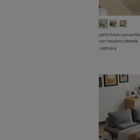
Letto futon convertibi
con tavolino laterale
1.499
,99
€