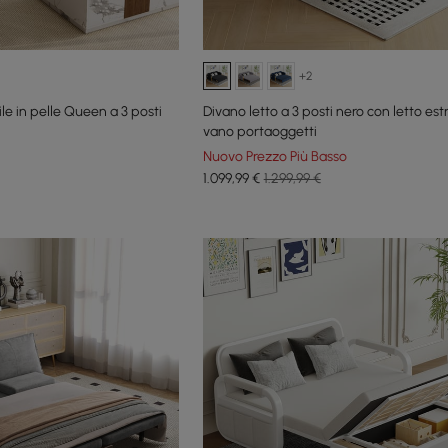
+2
le in pelle Queen a 3 posti
Divano letto a 3 posti nero con letto estr
vano portaoggetti
Nuovo Prezzo Più Basso
1.099
,99
€
1.299,99 €