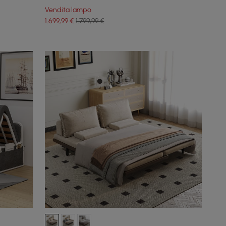
Vendita lampo
1.699
,99
€
1.799,99 €