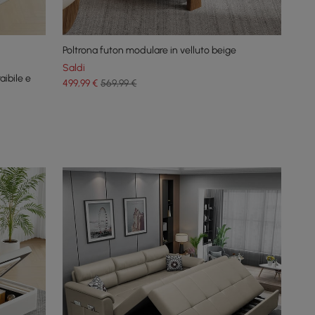
Poltrona futon modulare in velluto beige
Saldi
aibile e
499
,99
€
569,99 €