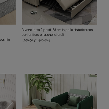
Divano letto 2 posti 188 cm in pelle sintetica con
contenitore e tasche laterali
osti in
1.299
,99
€
1.499,99 €