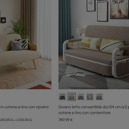
 in cotone e lino con ripiano
Divano letto convertibile da 154 cm a 2 p
cotone e lino con contenitore
599,99 € - 1.199,99 €
749
,99
€