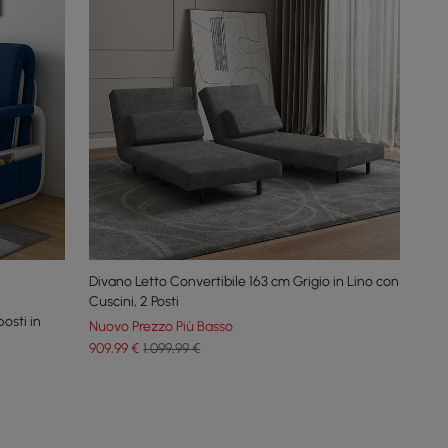
Divano Letto Convertibile 163 cm Grigio in Lino con
Cuscini, 2 Posti
osti in
Nuovo Prezzo Più Basso
909
,99
€
1.099,99 €