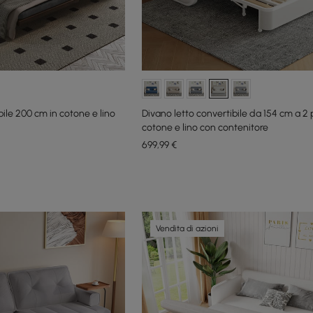
bile 200 cm in cotone e lino
Divano letto convertibile da 154 cm a 2 p
cotone e lino con contenitore
699
,99
€
Vendita di azioni