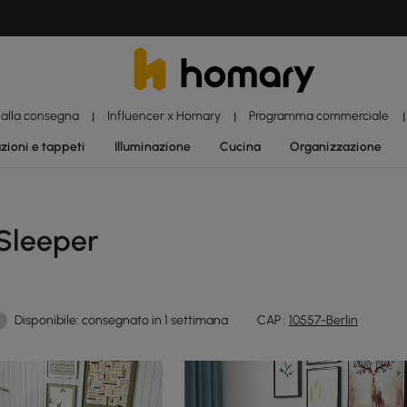
 alla consegna
Influencer x Homary
Programma commerciale
|
|
|
zioni e tappeti
Illuminazione
Cucina
Organizzazione
 Sleeper
Disponibile: consegnato in 1 settimana
CAP :
10557-Berlin