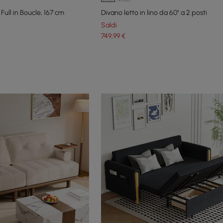
 Full in Boucle, 167 cm
Divano letto in lino da 60" a 2 posti
Saldi
749
,99
€