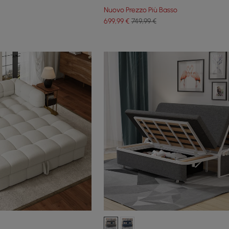
Nuovo Prezzo Più Basso
699
,99
€
749,99 €