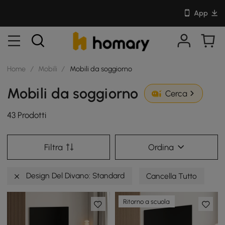
App
Home
/
Mobili
/
Mobili da soggiorno
Mobili da soggiorno
Cerca
43 Prodotti
Filtra
Ordina
Design Del Divano: Standard
Cancella Tutto
Ritorno a scuola