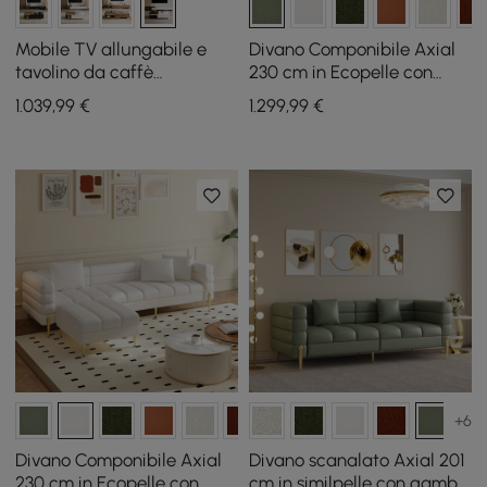
Mobile TV allungabile e
Divano Componibile Axial
tavolino da caffè
230 cm in Ecopelle con
minimalista Quoint
Pouf e Gambe Dorate
1.039
,99
€
1.299
,99
€
+6
Divano Componibile Axial
Divano scanalato Axial 201
230 cm in Ecopelle con
cm in similpelle con gambe