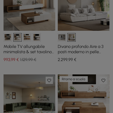
Mobile TV allungabile
Divano profondo Aire a 3
minimalista & set tavolino
posti moderno in pelle
da caffè Quoint
bianca con schienale
993
,99
€
1.129,99 €
2.299
,99
€
regolabile Sailboat
Ritorno a scuola