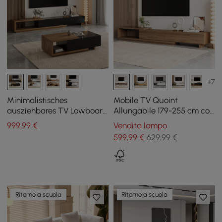
+7
Minimalistisches
Mobile TV Quoint
ausziehbares TV Lowboard
Allungabile 179-255 cm con
& Couchtisch Set Quoint
3 Cassetti
999
,99
€
Vendita lampo
599
,99
€
629,99 €
Ritorno a scuola
Ritorno a scuola