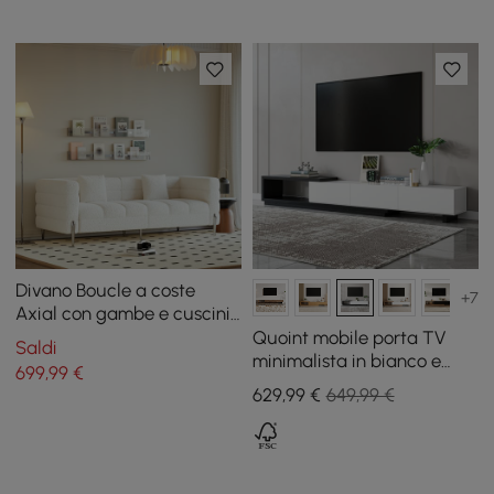
Divano Boucle a coste
+7
Axial con gambe e cuscini
argentati, 200 cm
Quoint mobile porta TV
Saldi
minimalista in bianco e
699
,99
€
nero, estensibile 180 - 255
629
,99
€
649,99 €
cm