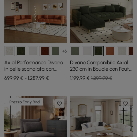
+6
Axial Performance Divano
Divano Componibile Axial
in pelle scanalata con
230 cm in Bouclé con Pouf
gambe e cuscini dorati,
e Gambe Dorate
699,99 € - 1.287,99 €
1.199
,99
€
1.299,99 €
2010mm, set di 2
Prezzo Early Bird