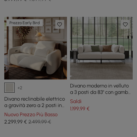
Prezzo Early Bird
Divano moderno in velluto
+2
a 3 posti da 83" con gambe
in metallo
Divano reclinabile elettrico
Saldi
a gravità zero a 2 posti in
1.199
,99
€
ciniglia da 89 pollici con
Nuovo Prezzo Più Basso
cuscini e porta USB
2.299
,99
€
2.499,99 €