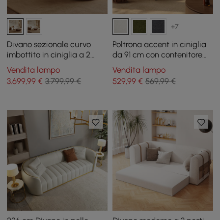
+7
Divano sezionale curvo
Poltrona accent in ciniglia
imbottito in ciniglia a 2
da 91 cm con contenitore
pezzi Aura da 276,86 cm
nascosto e schienale
Vendita lampo
Vendita lampo
rimovibile
3.699
,99
€
3.799,99 €
529
,99
€
569,99 €