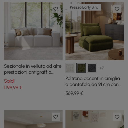
Prezzo Early Bird
Sezionale in velluto ad alte
+7
prestazioni antigraffio
modulare da 2200 mm in 2
Poltrona accent in ciniglia
Saldi
pezzi
a pantofola da 91 cm con
1.199
,99
€
contenitore nascosto e
569
,99
€
schienale rimovibile