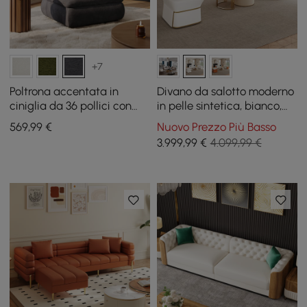
+7
Poltrona accentata in
Divano da salotto moderno
ciniglia da 36 pollici con
in pelle sintetica, bianco,
contenitore nascosto e
set di 3
569
,99
€
Nuovo Prezzo Più Basso
schienale rimovibile
3.999
,99
€
4.099,99 €