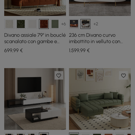
+6
+2
Divano assiale 79" in bouclé
236 cm Divano curvo
scanalato con gambe e
imbottito in velluto con
cuscini dorati
gambe dorate
699
,99
€
1.599
,99
€