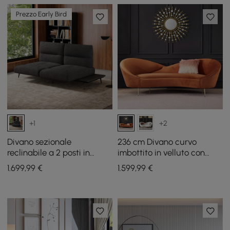
Prezzo Early Bird
+1
+2
Divano sezionale
236 cm Divano curvo
reclinabile a 2 posti in
imbottito in velluto con
tessuto tinto in filo e
gambe dorate
1.699
,99
€
1.599
,99
€
similpelle