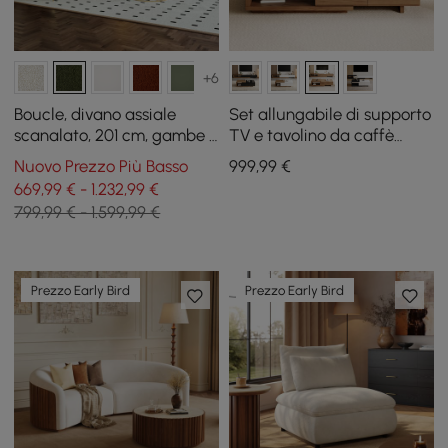
+6
Boucle, divano assiale
Set allungabile di supporto
scanalato, 201 cm, gambe e
TV e tavolino da caffè
cuscini dorati, set da 2
Quoint
Nuovo Prezzo Più Basso
999
,99
€
669,99 € - 1.232,99 €
799,99 € - 1.599,99 €
Prezzo Early Bird
Prezzo Early Bird