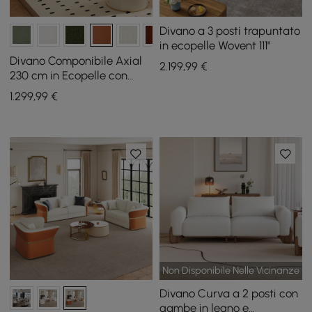
Divano a 3 posti trapuntato
in ecopelle Wovent 111"
Divano Componibile Axial
2.199
,99
€
230 cm in Ecopelle con
Pouf e Gambe Dorate
1.299
,99
€
Non Disponibile Nelle Vicinanze
Divano Curva a 2 posti con
gambe in legno e