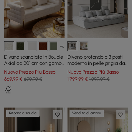
+6
Divano scanalato in Boucle
Divano profondo a 3 posti
Axial da 201 cm con gambe
moderno in pelle grigia da
dorate e cuscini
109,4 pollici con schienale
Nuovo Prezzo Più Basso
Nuovo Prezzo Più Basso
regolabile Sailboat
669
,99
€
699,99 €
1.799
,99
€
1.999,99 €
Ritorno a scuola
Vendita di azioni