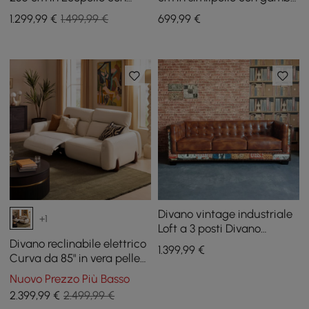
Pouf e Gambe Dorate
dorate e cuscini
1.299
,99
€
1.499,99 €
699
,99
€
Divano vintage industriale
+1
Loft a 3 posti Divano
imbottito in ecopelle
Divano reclinabile elettrico
1.399
,99
€
marrone trapuntato
Curva da 85" in vera pelle
con poggiatesta regolabile
Nuovo Prezzo Più Basso
2.399
,99
€
2.499,99 €