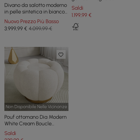
rivestimento in bouclé
Divano da salotto moderno
Saldi
bianco
in pelle sintetica in bianco
1.199
,99
€
e arancione, set di 3
Nuovo Prezzo Più Basso
3.999
,99
€
4.099,99 €
Non Disponibile Nelle Vicinanze
Pouf ottomano Dia Modern
White Cream Boucle
Pumpkin Pouf Ottoman
Saldi
Cloud Pouf da 23.6 pollici