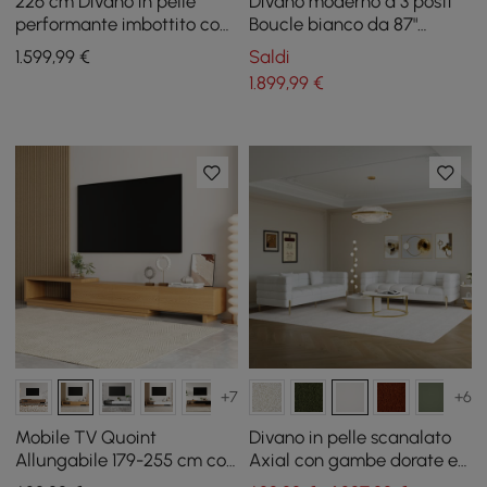
226 cm Divano in pelle
Divano moderno a 3 posti
performante imbottito con
Boucle bianco da 87"
canali e gambe dorate
convertibile con
1.599
,99
€
Saldi
portaoggetti laterale
1.899
,99
€
+7
+6
Mobile TV Quoint
Divano in pelle scanalato
Allungabile 179-255 cm con
Axial con gambe dorate e
3 Cassetti
cuscini, 201 cm, Set da 2