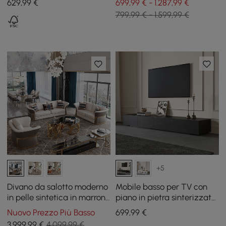
629
,99
€
699,99 € - 1.287,99 €
799,99 € - 1.599,99 €
+5
Divano da salotto moderno
Mobile basso per TV con
in pelle sintetica in marrone
piano in pietra sinterizzata
e bianco, set di 3
e 4 cassetti, 200 cm
Nuovo Prezzo Più Basso
699
,99
€
3.999
,99
€
4.099,99 €