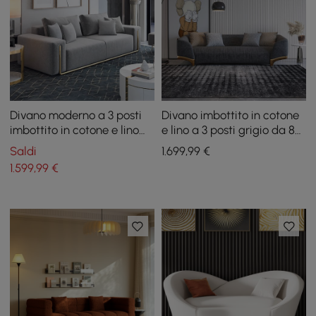
Divano moderno a 3 posti
Divano imbottito in cotone
imbottito in cotone e lino
e lino a 3 posti grigio da 87"
grigio da 87" per soggiorno
con cuscini e gambe
Saldi
1.699
,99
€
dorate
1.599
,99
€