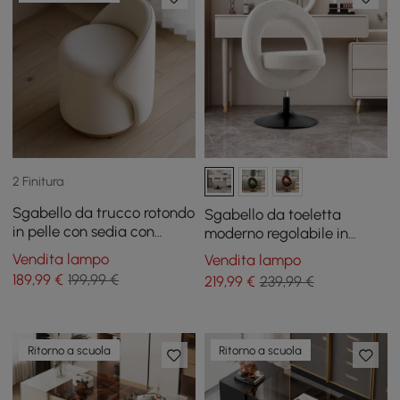
2 Finitura
Sgabello da trucco rotondo
Sgabello da toeletta
in pelle con sedia con
moderno regolabile in
schienale
boucle bianco con
Vendita lampo
Vendita lampo
schienale
189
,99
€
199,99 €
219
,99
€
239,99 €
Ritorno a scuola
Ritorno a scuola