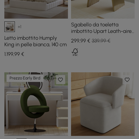
Sgabello da toeletta
+1
imbottito Upart Leath-aire
con struttura dorata
Letto imbottito Humply
299
,99
€
339,99 €
King in pelle bianca, 140 cm
1.199
,99
€
Prezzo Early Bird