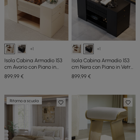
+1
+1
Isola Cabina Armadio 153
Isola Cabina Armadio 153
cm Avorio con Piano in
cm Nera con Piano in Vetro
Vetro e Porta Gioielli
e Porta Gioielli
899
,99
€
899
,99
€
Ritorno a scuola