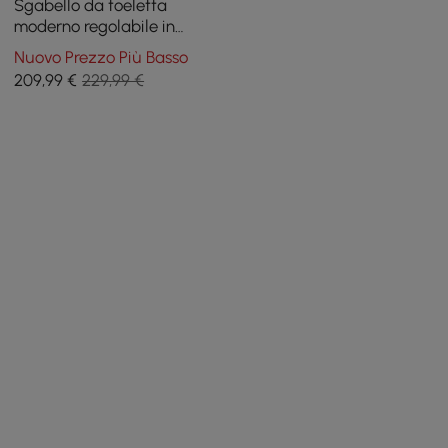
Sgabello da toeletta
moderno regolabile in
bouclé ruggine con
Nuovo Prezzo Più Basso
schienale
209
,99
€
229,99 €