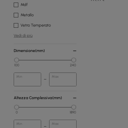
Mdf
Metallo
Vetro Temperato
Vedi di più
Dimensione(mm)
100
240
Min
Max
Altezza Complessiva(mm)
0
1890
Min
Max