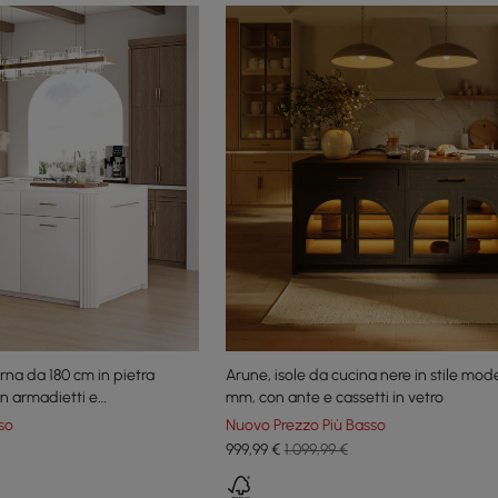
rna da 180 cm in pietra
Arune, isole da cucina nere in stile mod
on armadietti e
mm, con ante e cassetti in vetro
so
Nuovo Prezzo Più Basso
999
,99
€
1.099,99 €