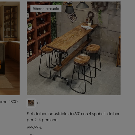
Ritorno a scuola
erno, 1800
+1
Set da bar industriale da 63" con 4 sgabelli da bar
per 2-4 persone
999
,99
€