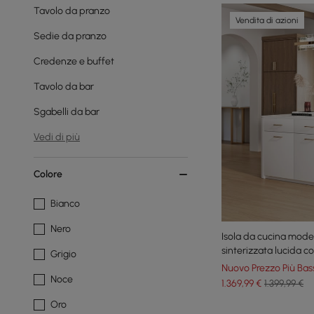
Tavolo da pranzo
Vendita di azioni
Sedie da pranzo
Credenze e buffet
Tavolo da bar
Sgabelli da bar
Vedi di più
Colore
Bianco
Nero
Isola da cucina mode
sinterizzata lucida c
Grigio
portasciugamani
Nuovo Prezzo Più Bas
Noce
1.369
,99
€
1.399,99 €
Oro