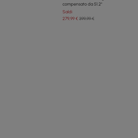
compensato da 51.2"
Saldi
279
,99
€
399,99 €