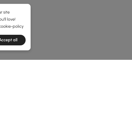
r site
'll love!
cookie-policy
Accept all