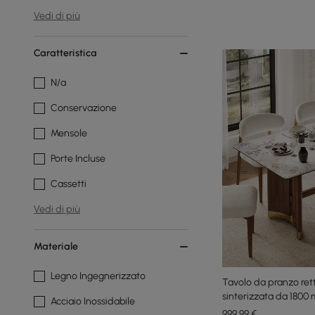
Vedi di più
Caratteristica
N/a
Conservazione
Mensole
Porte Incluse
Cassetti
Vedi di più
Materiale
Legno Ingegnerizzato
Tavolo da pranzo rett
sinterizzata da 1800
Acciaio Inossidabile
piedistallo per 6-8 p
999
,99
€