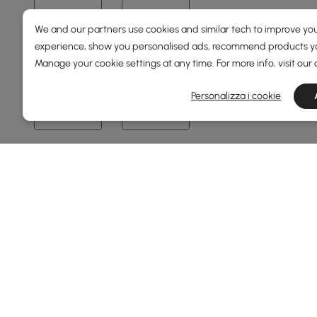
We and our partners use cookies and similar tech to improve you
Prezzo
experience, show you personalised ads, recommend products you
Manage your cookie settings at any time. For more info, visit our
89
3000
Personalizza i cookie
Min
Max
Sotto 150
Da 150 a 250
Da 250 a 500
Da 500 a 1000
Da 1000 a 1500
Vedi di più
Larghezza Totale(mm)