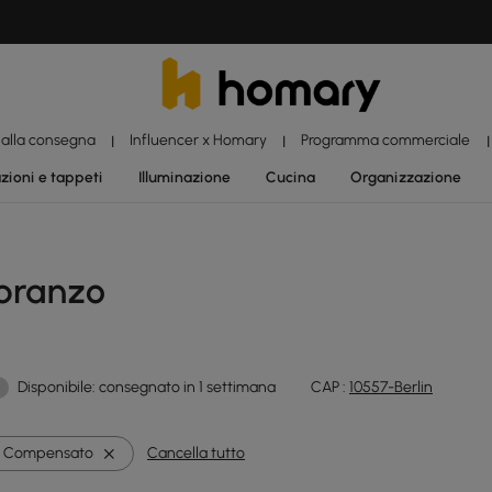
 alla consegna
Influencer x Homary
Programma commerciale
|
|
|
zioni e tappeti
Illuminazione
Cucina
Organizzazione
 pranzo
Disponibile: consegnato in 1 settimana
CAP :
10557-Berlin
Compensato
Cancella tutto