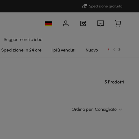
Spedizione gratuita
Suggerimenti e idee
Spedizione in 24 ore
I più venduti
Nuovo
Vendite
5 Prodotti
Ordina per:
Consigliato