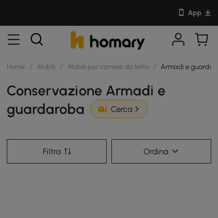
App
Home
/
Mobili
/
Mobili per camere da letto
/
Armadi e guardar
Conservazione Armadi e
guardaroba
Cerca
Filtra
Ordina