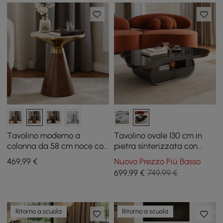
Tavolino moderno a
Tavolino ovale 130 cm in
colonna da 58 cm noce con
pietra sinterizzata con
piano in travertino
contenitore
469
,99
€
Nuovo Prezzo Più Basso
699
,99
€
749,99 €
Ritorno a scuola
Ritorno a scuola