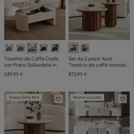
Tavolino da Caffè Ovale
Set da 2 pezzi Aura
con Piano Sollevabile in
Tavolino da caffè rotondo
Stile Mid-Century Moderno
a doghe in legno di frassino
549
,99
€
873
,99
€
da 47"
con piano in pietra
sinterizzata (20" - 28")
Prezzo Early Bird
Ritorno a scuola