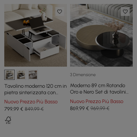
3 Dimensione
Moderno 89 cm Rotondo
Tavolino moderno 120 cm in
Oro e Nero Set di tavolini
pietra sinterizzata con
da caffè a incastro da 2
piano sollevabile e cassetti
Nuovo Prezzo Più Basso
Nuovo Prezzo Più Basso
pezzi con piano in vetro
869
,99
€
969,99 €
799
,99
€
849,99 €
temperato