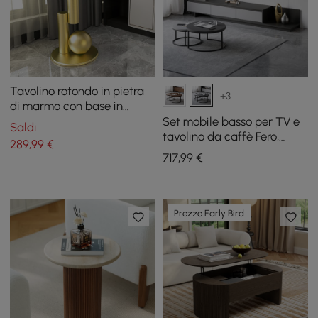
Tavolino rotondo in pietra
+3
di marmo con base in
metallo astratto Tavolino
Set mobile basso per TV e
Saldi
moderno bianco
tavolino da caffè Fero,
289
,99
€
estensibile da 200 cm a
717
,99
€
360 cm
Prezzo Early Bird