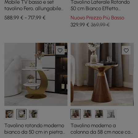
Mobile TV basso e set
Tavolino Laterale Rotondo
tavolino Fero, allungabile
50 cm Bianco Effetto
da 180 cm a 240 cm
Marmo con Base a Spirale
588,99 € - 717,99 €
Nuovo Prezzo Più Basso
Dorata
329
,99
€
369,99 €
Tavolino rotondo moderno
Tavolino moderno a
bianco da 50 cm in pietra
colonna da 58 cm noce con