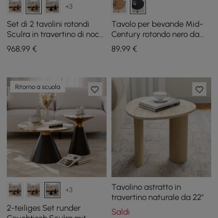
+3
Set di 2 tavolini rotondi
Tavolo per bevande Mid-
Sculra in travertino di noce
Century rotondo nero da
con piano in pietra
230 mm
968
,99
€
89
,99
€
sinterizzata (20 - 70 cm)
Ritorno a scuola
Tavolino astratto in
+3
travertino naturale da 22"
2-teiliges Set runder
Saldi
Couchtisch Sculra mit