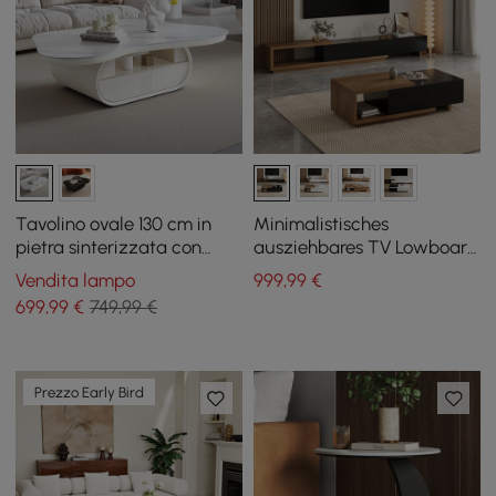
Tavolino ovale 130 cm in
Minimalistisches
pietra sinterizzata con
ausziehbares TV Lowboard
contenitore
& Couchtisch Set Quoint
Vendita lampo
999
,99
€
699
,99
€
749,99 €
Prezzo Early Bird