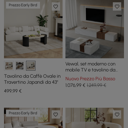
Prezzo Early Bird
Vewal, set moderno con
mobile TV e tavolino da
caffè in legno
Tavolino da Caffè Ovale in
Nuovo Prezzo Più Basso
Travertino Japandi da 43"
1.076
,99
€
1.249,99 €
499
,99
€
Prezzo Early Bird