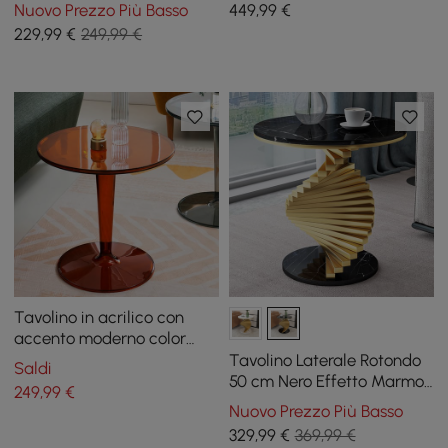
sinterizzata a 2 livelli
piano in pietra sinterizzata
Nuovo Prezzo Più Basso
449
,99
€
229
,99
€
249,99 €
Tavolino in acrilico con
accento moderno color
ambra, tavolino rotondo
Tavolino Laterale Rotondo
Saldi
trasparente
50 cm Nero Effetto Marmo
249
,99
€
con Base a Spirale Dorata
Nuovo Prezzo Più Basso
329
,99
€
369,99 €