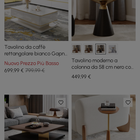
Tavolino da caffè
rettangolare bianco Gapn
51" con ripiano in vetro
Tavolino moderno a
Nuovo Prezzo Più Basso
temperato a 4 cassetti
colonna da 58 cm nero con
699
,99
€
799,99 €
piano in pietra sinterizzata
449
,99
€