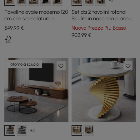
+3
Tavolino ovale moderno 120
Set da 2 tavolini rotondi
cm con scanalature e
Sculra in noce con piano in
piano sollevabile, naturale
pietra sinterizzata (20 - 70
549
,99
€
Nuovo Prezzo Più Basso
cm)
902
,99
€
Ritorno a scuola
+3