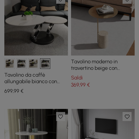
Tavolino moderno in
travertino beige con
acciaio inossidabile con
Tavolino da caffè
Saldi
cornice dorata
allungabile bianco con
369
,99
€
piedistallo in metallo a
699
,99
€
forma di anello