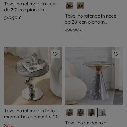
Tavolino rotondo in noce
da 20" con piano in
travertino
Tavolino rotondo in noce
349
,99
€
da 28" con piano in
travertino
499
,99
€
Tavolino rotondo in finto
marmo, base cromata, 43,7
cm, colore argento
Tavolino moderno a
Saldi