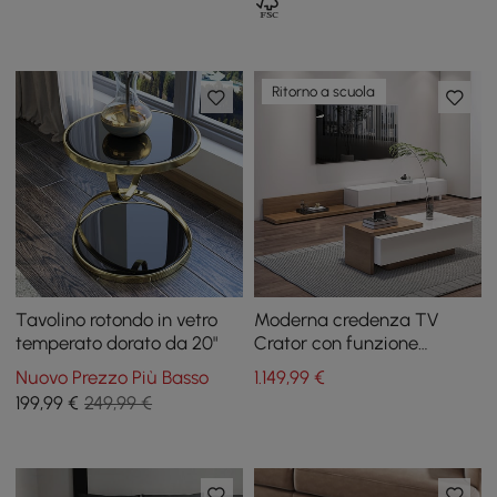
Ritorno a scuola
Tavolino rotondo in vetro
Moderna credenza TV
temperato dorato da 20"
Crator con funzione
estraibile e tavolino
Nuovo Prezzo Più Basso
1.149
,99
€
199
,99
€
249,99 €