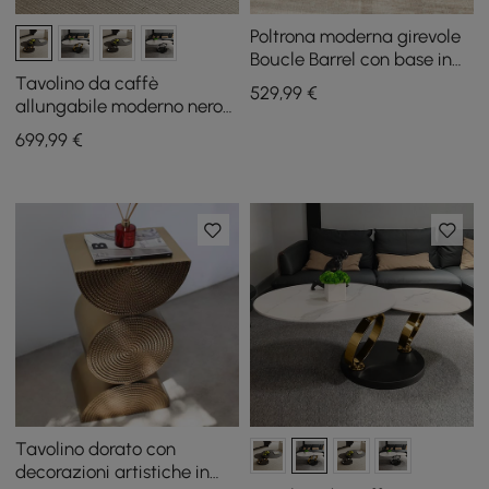
Poltrona moderna girevole
Boucle Barrel con base in
legno massello
Tavolino da caffè
529
,99
€
allungabile moderno nero
con piedistallo in metallo a
699
,99
€
forma di anello
Tavolino dorato con
decorazioni artistiche in