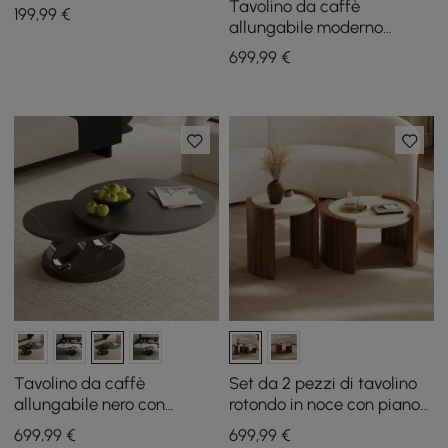
metallo 14"
Tavolino da caffè
199
,99
€
allungabile moderno
bianco con piedistallo in
699
,99
€
metallo a forma di anello
Tavolino da caffè
Set da 2 pezzi di tavolino
allungabile nero con
rotondo in noce con piano
piedistallo in metallo a
in travertino (20" - 28")
699
,99
€
699
,99
€
forma di anello