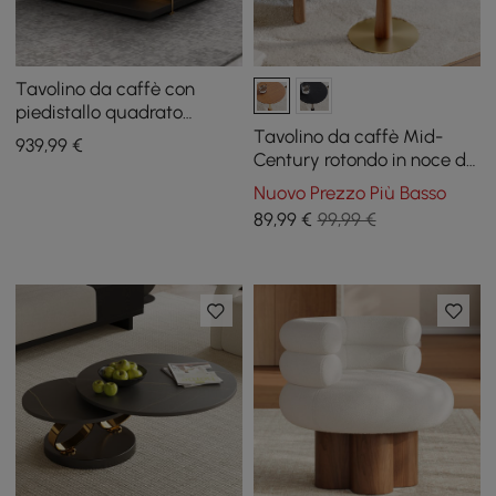
Tavolino da caffè con
piedistallo quadrato
industriale nero e noce
Tavolino da caffè Mid-
939
,99
€
Tavolo con accento in
Century rotondo in noce da
legno massello
22,9 cm
Nuovo Prezzo Più Basso
89
,99
€
99,99 €