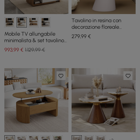
Tavolino in resina con
decorazione floreale
astratta
Mobile TV allungabile
279
,99
€
minimalista & set tavolino
da caffè Quoint
993
,99
€
1.129,99 €