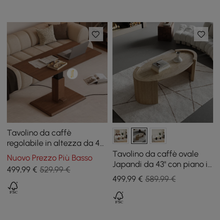
Tavolino da caffè
regolabile in altezza da 47"
in noce
Tavolino da caffè ovale
Nuovo Prezzo Più Basso
Japandi da 43" con piano in
499
,99
€
529,99 €
travertino
499
,99
€
589,99 €