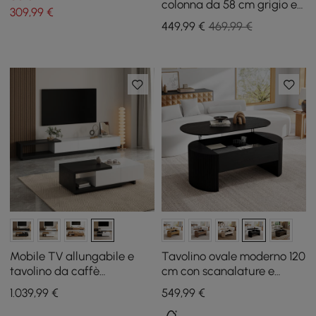
colonna da 58 cm grigio e
309
,99
€
oro con piano in pietra
449
,99
€
469,99 €
sinterizzata
Mobile TV allungabile e
Tavolino ovale moderno 120
tavolino da caffè
cm con scanalature e
minimalista Quoint
piano sollevabile, nero
1.039
,99
€
549
,99
€