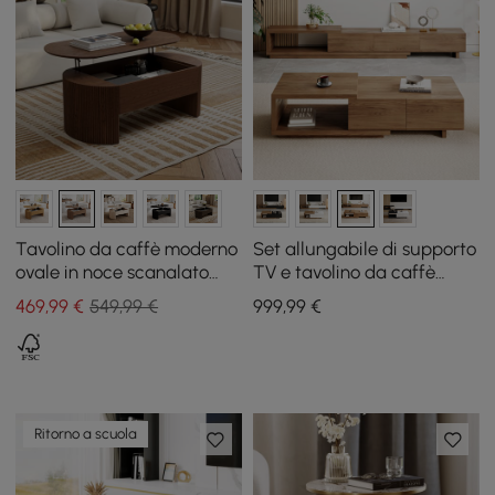
Tavolino da caffè moderno
Set allungabile di supporto
ovale in noce scanalato
TV e tavolino da caffè
regolabile in altezza, 120
Quoint
469
,99
€
549,99 €
999
,99
€
cm
Ritorno a scuola