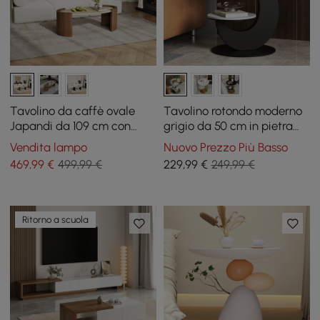
Tavolino da caffè ovale
Tavolino rotondo moderno
Japandi da 109 cm con
grigio da 50 cm in pietra
piano in travertino
sinterizzata a 2 livelli
Vendita lampo
Nuovo Prezzo Più Basso
469
,99
€
499,99 €
229
,99
€
249,99 €
Ritorno a scuola