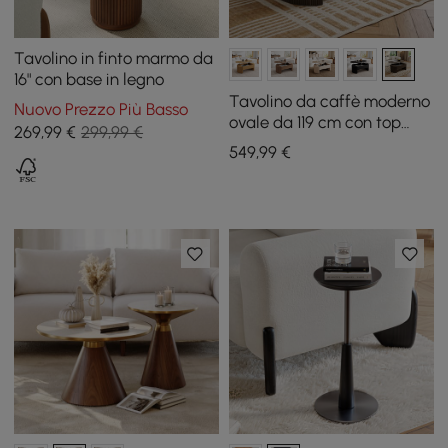
Tavolino in finto marmo da
16" con base in legno
Tavolino da caffè moderno
Nuovo Prezzo Più Basso
ovale da 119 cm con top
269
,99
€
299,99 €
sollevabile stile Mid-
549
,99
€
Century