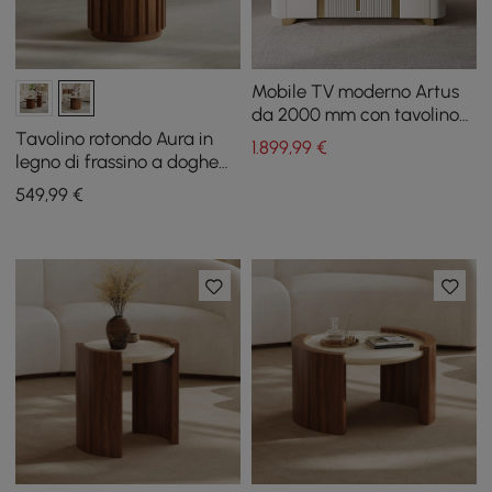
Mobile TV moderno Artus
da 2000 mm con tavolino
da caffè in pietra
Tavolino rotondo Aura in
1.899
,99
€
sinterizzata
legno di frassino a doghe
con piano in pietra
549
,99
€
sinterizzata