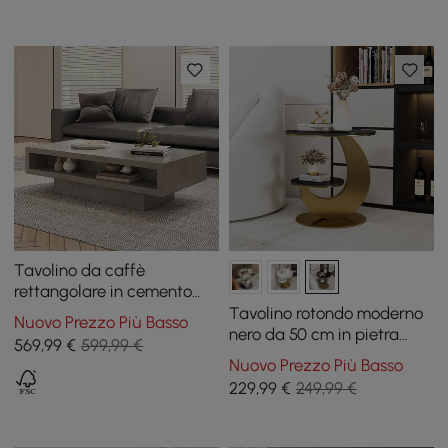
Tavolino da caffè
rettangolare in cemento
grigio Japandi con 2
Tavolino rotondo moderno
Nuovo Prezzo Più Basso
cassetti e contenitore
nero da 50 cm in pietra
569
,99
€
599,99 €
aperto
sinterizzata a 2 livelli
Nuovo Prezzo Più Basso
229
,99
€
249,99 €