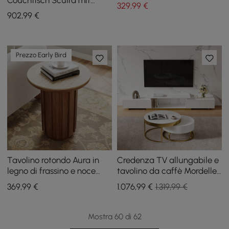
329
,99
€
schwarzer
902
,99
€
Sintersteinplatte (20 - 70
cm)
Prezzo Early Bird
Tavolino rotondo Aura in
Credenza TV allungabile e
legno di frassino e noce
tavolino da caffè Mordelle
scanalato con piano in
in bianco
369
,99
€
1.076
,99
€
1.319,99 €
pietra sinterizzata
Mostra 60 di 62