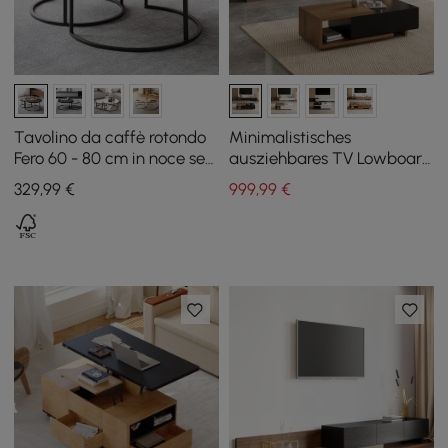
Tavolino da caffè rotondo
Minimalistisches
Fero 60 - 80 cm in noce set
ausziehbares TV Lowboard
di 2 tavolini impilabili
& Couchtisch Set Quoint
329
,99
€
999
,99
€