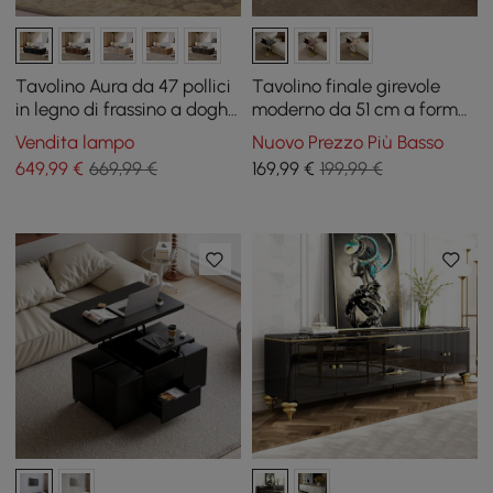
Tavolino Aura da 47 pollici
Tavolino finale girevole
in legno di frassino a doghe
moderno da 51 cm a forma
con piano in pietra
di C in nero e oro con
Vendita lampo
Nuovo Prezzo Più Basso
sinterizzata
portariviste
649
,99
€
669,99 €
169
,99
€
199,99 €