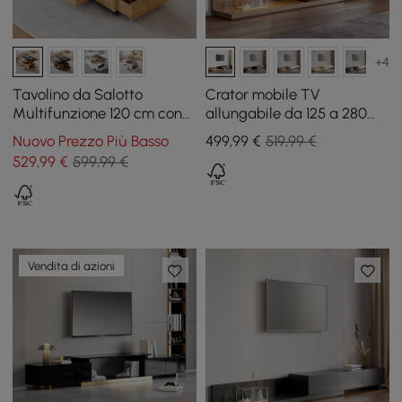
+4
Tavolino da Salotto
Crator mobile TV
Multifunzione 120 cm con
allungabile da 125 a 280
Piano Sollevabile, Cassetti
cm noce e nero con 3
Nuovo Prezzo Più Basso
499
,99
€
519,99 €
e Armadietto
cassetti
529
,99
€
599,99 €
Vendita di azioni