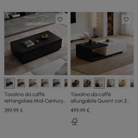
Tavolino da caffè
Tavolino da caffè
rettangolare Mid-Century
allungabile Quoint con 2
Fero 120 cm nero con 4
cassetti, 120 - 175 cm
399
,99
€
499
,99
€
cassetti