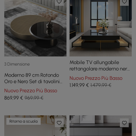
Mobile TV allungabile
3 Dimensione
rettangolare moderno nero
Moderno 89 cm Rotondo
lucido e tavolino da caffè
Nuovo Prezzo Più Basso
Oro e Nero Set di tavolini
quadrato con cassetti
1.149
,99
€
1.479,99 €
da caffè a incastro da 2
Nuovo Prezzo Più Basso
pezzi con piano in vetro
869
,99
€
969,99 €
temperato
Ritorno a scuola