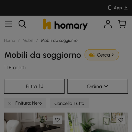
App
Home
/
Mobili
/
Mobili da soggiorno
Mobili da soggiorno
Cerca
111 Prodotti
Filtra
Ordina
Finitura: Nero
Cancella Tutto