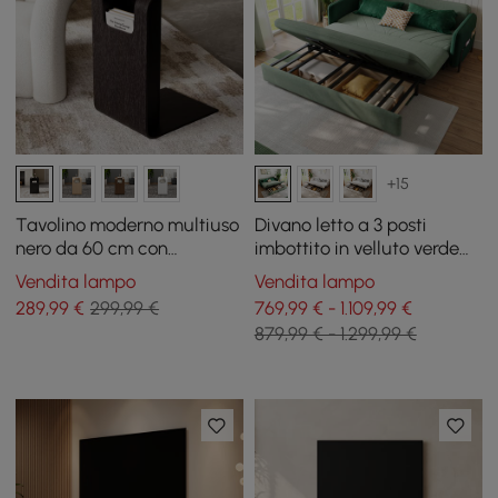
+15
Tavolino moderno multiuso
Divano letto a 3 posti
nero da 60 cm con
imbottito in velluto verde
portariviste
con contenitore e cuscini,
Vendita lampo
Vendita lampo
200 cm
289
,99
€
299,99 €
769,99 € - 1.109,99 €
879,99 € - 1.299,99 €