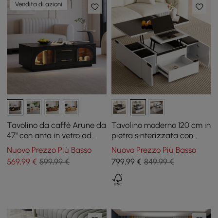
Vendita di azioni
Tavolino da caffè Arune da
Tavolino moderno 120 cm in
47" con anta in vetro ad
pietra sinterizzata con
arco e LED
piano sollevabile e cassetti
Nuovo Prezzo Più Basso
Nuovo Prezzo Più Basso
569
,99
€
599,99 €
799
,99
€
849,99 €