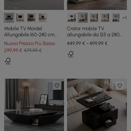
+4
Mobile TV Mordel
Crator mobile TV
Allungabile 160-240 cm
allungabile da 125 a 280
Nero con Contenitore
cm nero con 3 cassetti
Nuovo Prezzo Più Basso
449,99 € - 499,99 €
299
,99
€
479,99 €