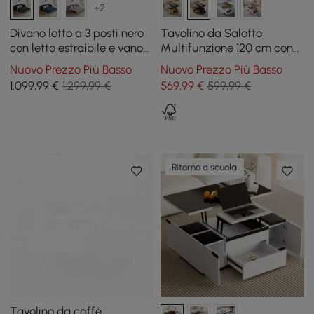
+2
Divano letto a 3 posti nero
Tavolino da Salotto
con letto estraibile e vano
Multifunzione 120 cm con
portaoggetti
Piano Sollevabile, Cassetti
Nuovo Prezzo Più Basso
Nuovo Prezzo Più Basso
e Armadietto
1.099
,99
€
1.299,99 €
569
,99
€
599,99 €
Ritorno a scuola
Tavolino da caffè