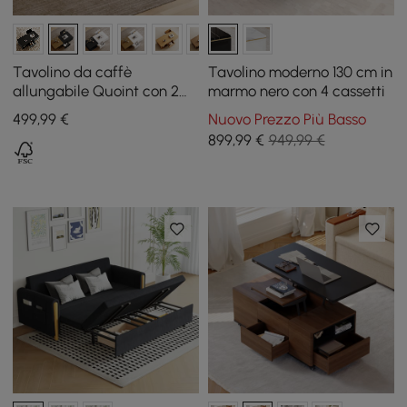
Tavolino da caffè
Tavolino moderno 130 cm in
allungabile Quoint con 2
marmo nero con 4 cassetti
cassetti, 120 - 175 cm
499
,99
€
Nuovo Prezzo Più Basso
899
,99
€
949,99 €