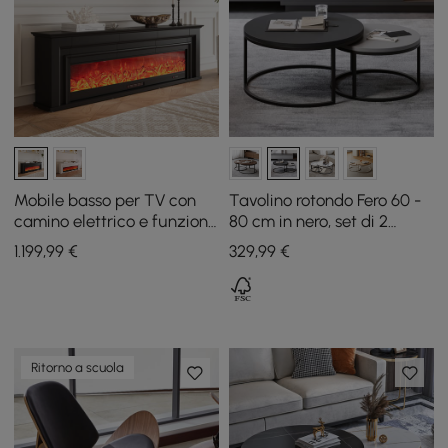
Mobile basso per TV con
Tavolino rotondo Fero 60 -
camino elettrico e funzione
80 cm in nero, set di 2
telecomando in nero, 200
tavolini a incastro
1.199
,99
€
329
,99
€
cm
Ritorno a scuola