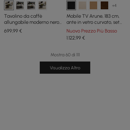
+4
Tavolino da caffè
Mobile TV Arune, 183 cm,
allungabile moderno nero
ante in vetro curvato, set
con piedistallo in metallo a
tavolino da caffè con
699
,99
€
Nuovo Prezzo Più Basso
forma di anello
contenitore e LED
1.122
,99
€
Mostra 60 di 111
Visualizza Altro