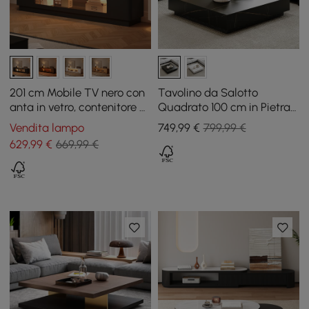
201 cm Mobile TV nero con
Tavolino da Salotto
anta in vetro, contenitore e
Quadrato 100 cm in Pietra
LED
Sinterizzata con 2 Cassetti
Vendita lampo
749
,99
€
799,99 €
629
,99
€
669,99 €