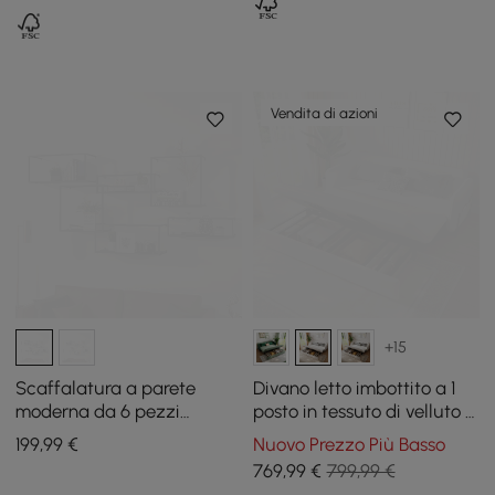
metallo
Vendita di azioni
+15
Scaffalatura a parete
Divano letto imbottito a 1
moderna da 6 pezzi
posto in tessuto di velluto a
Scaffali galleggianti neri in
coste bianco con
199
,99
€
Nuovo Prezzo Più Basso
metallo
contenitore e cuscini, 136
769
,99
€
799,99 €
cm