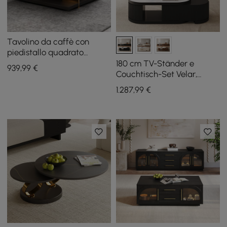
Tavolino da caffè con
piedistallo quadrato
industriale nero e noce
180 cm TV-Ständer e
939
,99
€
Tavolo con accento in
Couchtisch-Set Velar,
legno massello
ausziehbar
1.287
,99
€