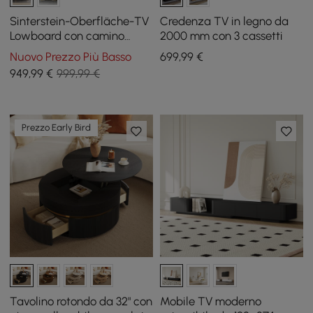
Sinterstein-Oberfläche-TV
Credenza TV in legno da
Lowboard con camino
2000 mm con 3 cassetti
elettrico e funzione
Nuovo Prezzo Più Basso
699
,99
€
telecomando, 200 cm
949
,99
€
999,99 €
Prezzo Early Bird
Tavolino rotondo da 32" con
Mobile TV moderno