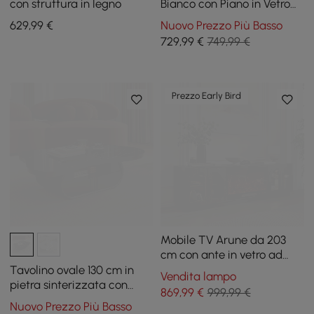
con struttura in legno
Bianco con Piano in Vetro
Temperato e 3 Cassetti
629
,99
€
Nuovo Prezzo Più Basso
729
,99
€
749,99 €
Prezzo Early Bird
Mobile TV Arune da 203
cm con ante in vetro ad
arco, camino elettrico e
Tavolino ovale 130 cm in
Vendita lampo
telecomando
pietra sinterizzata con
869
,99
€
999,99 €
contenitore
Nuovo Prezzo Più Basso