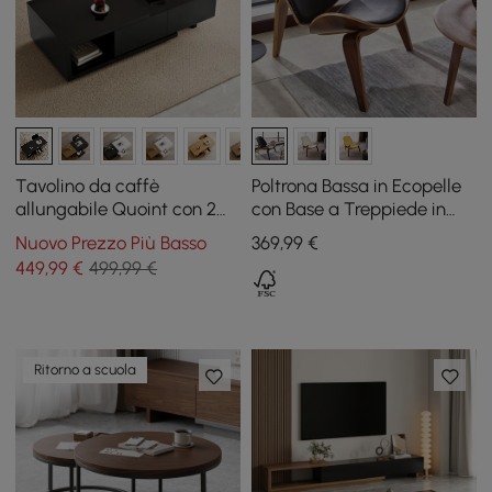
Tavolino da caffè
Poltrona Bassa in Ecopelle
allungabile Quoint con 2
con Base a Treppiede in
cassetti, 120 - 175 cm
Legno
Nuovo Prezzo Più Basso
369
,99
€
449
,99
€
499,99 €
Ritorno a scuola