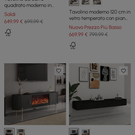
quadrato moderno in
pietra sinterizzata con
Tavolino moderno 120 cm in
Saldi
ripiano rialzabile nero e
vetro temperato con piano
649
,99
€
699,99 €
kaki con contenitore
sollevabile e cassetti
Nuovo Prezzo Più Basso
669
,99
€
799,99 €