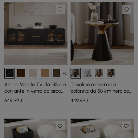
+5
Arune Mobile TV da 183 cm
Tavolino moderno a
con ante in vetro ad arco,
colonna da 58 cm nero con
vano contenitore e LED
piano in pietra sinterizzata
649
,99
€
449
,99
€