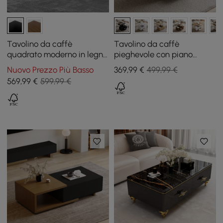
Tavolino da caffè
Tavolino da caffè
quadrato moderno in legno
pieghevole con piano
da 1000 mm con
sollevabile da 100 cm nero
Nuovo Prezzo Più Basso
369
,99
€
499,99 €
contenitore
con 4 sgabelli e contenitore
569
,99
€
599,99 €