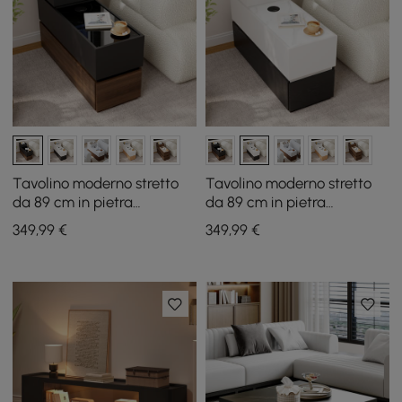
Tavolino moderno stretto
Tavolino moderno stretto
da 89 cm in pietra
da 89 cm in pietra
sinterizzata con USB e
sinterizzata con USB e
349
,99
€
349
,99
€
contenitore
contenitore