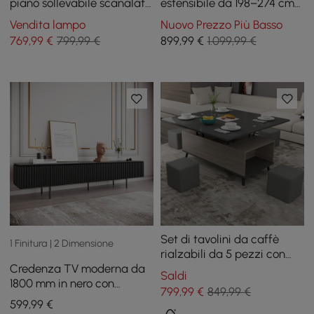
piano sollevabile scanalato
estensibile da 198–274 cm
e 2 cassetti
nero con 4 cassetti
Vendita lampo
Nuovo Prezzo Più Basso
769
,99
€
799,99 €
899
,99
€
1.099,99 €
Set di tavolini da caffè
1 Finitura | 2 Dimensione
rialzabili da 5 pezzi con
Credenza TV moderna da
ripostiglio, tavolo da
Saldi
1800 mm in nero con
pranzo convertibile con
799
,99
€
849,99 €
cassetti, console
pouf
599
,99
€
multimediale con gambe in