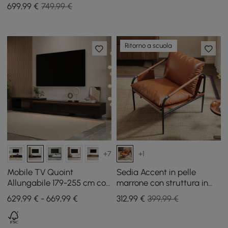
699
,99
€
749,99 €
Ritorno a scuola
+7
+1
Mobile TV Quoint
Sedia Accent in pelle
Allungabile 179-255 cm con
marrone con struttura in
3 Cassetti e Illuminazione
metallo, set di 2
629,99 € - 669,99 €
312
,99
€
399,99 €
LED