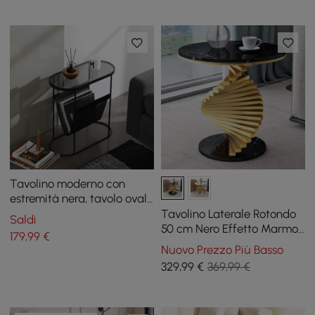
Tavolino moderno con
estremità nera, tavolo ovale
con accento in metallo,
Tavolino Laterale Rotondo
Saldi
portariviste, tavolino da
50 cm Nero Effetto Marmo
179
,99
€
divano
con Base a Spirale Dorata
Nuovo Prezzo Più Basso
329
,99
€
369,99 €