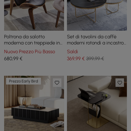
Poltrona da salotto
Set di tavolini da caffè
moderna con treppiede in
moderni rotondi a incastro
pelle nera (set di 2) con lato
in 2 pezzi con piano in
Nuovo Prezzo Più Basso
Saldi
singolo in noce
pietra bianca e nera con
680
,99
€
369
,99
€
399,99 €
base dorata
Prezzo Early Bird