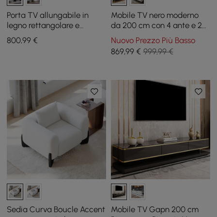
Porta TV allungabile in
Mobile TV nero moderno
legno rettangolare e
da 200 cm con 4 ante e 2
tavolino da caffè nero con
cassetti
800
,99
€
Nuovo Prezzo Più Basso
ripiano rialzabile con
869
,99
€
999,99 €
contenitore
Sedia Curva Boucle Accent
Mobile TV Gapn 200 cm