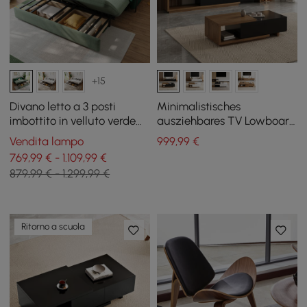
+15
Divano letto a 3 posti
Minimalistisches
imbottito in velluto verde
ausziehbares TV Lowboard
con contenitore e cuscini,
& Couchtisch Set Quoint
Vendita lampo
999
,99
€
200 cm
769,99 € - 1.109,99 €
879,99 € - 1.299,99 €
Ritorno a scuola