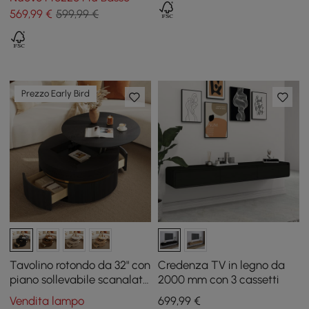
e Armadietto
569
,99
€
599,99 €
Prezzo Early Bird
Tavolino rotondo da 32" con
Credenza TV in legno da
piano sollevabile scanalato
2000 mm con 3 cassetti
e 2 cassetti
Vendita lampo
699
,99
€