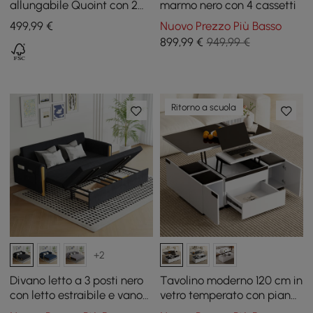
allungabile Quoint con 2
marmo nero con 4 cassetti
cassetti, 120 - 175 cm
499
,99
€
Nuovo Prezzo Più Basso
899
,99
€
949,99 €
Ritorno a scuola
+2
Divano letto a 3 posti nero
Tavolino moderno 120 cm in
con letto estraibile e vano
vetro temperato con piano
portaoggetti
sollevabile e cassetti