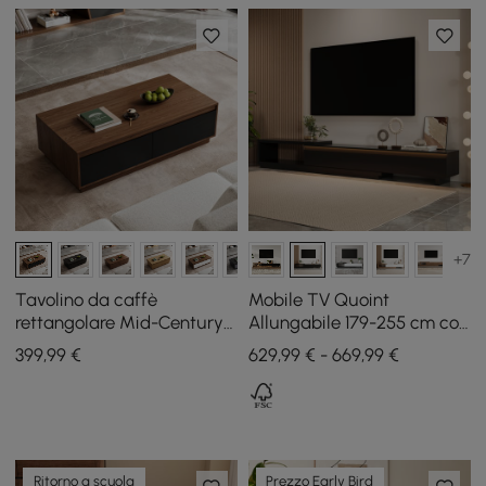
+7
Tavolino da caffè
Mobile TV Quoint
rettangolare Mid-Century
Allungabile 179-255 cm con
Fero 120 cm in nero e noce
3 Cassetti e Illuminazione
399
,99
€
629,99 € - 669,99 €
con 4 cassetti
LED
Ritorno a scuola
Prezzo Early Bird