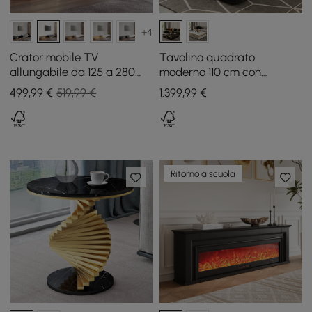
+4
Crator mobile TV
Tavolino quadrato
allungabile da 125 a 280
moderno 110 cm con
cm noce e nero con 3
contenitore, piano in pietra
499
,99
€
519,99 €
1.399
,99
€
cassetti
sinterizzata e 4 cassetti,
nero
Ritorno a scuola