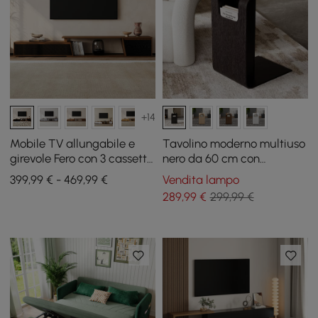
+14
Mobile TV allungabile e
Tavolino moderno multiuso
girevole Fero con 3 cassetti,
nero da 60 cm con
180 - 280 cm
portariviste
399,99 € - 469,99 €
Vendita lampo
289
,99
€
299,99 €