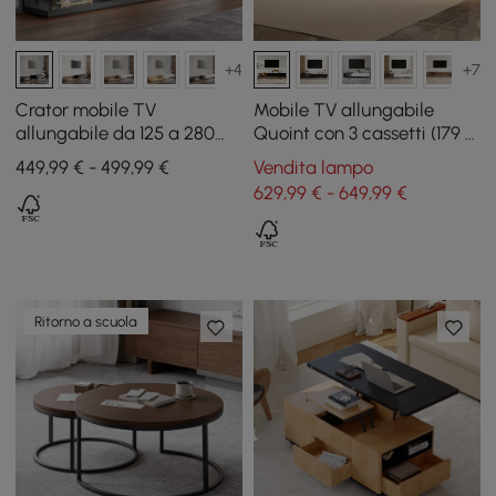
+4
+7
Crator mobile TV
Mobile TV allungabile
allungabile da 125 a 280
Quoint con 3 cassetti (179 -
cm nero con 3 cassetti
255 cm) e luce
449,99 € - 499,99 €
Vendita lampo
629,99 € - 649,99 €
Ritorno a scuola