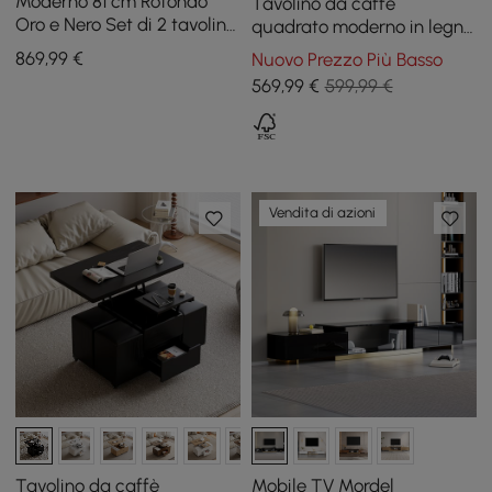
Moderno 81 cm Rotondo
Tavolino da caffè
Oro e Nero Set di 2 tavolini
quadrato moderno in legno
da caffè a incastro con
da 1000 mm con
869
,99
€
Nuovo Prezzo Più Basso
piano in vetro temperato
contenitore
569
,99
€
599,99 €
Vendita di azioni
Tavolino da caffè
Mobile TV Mordel