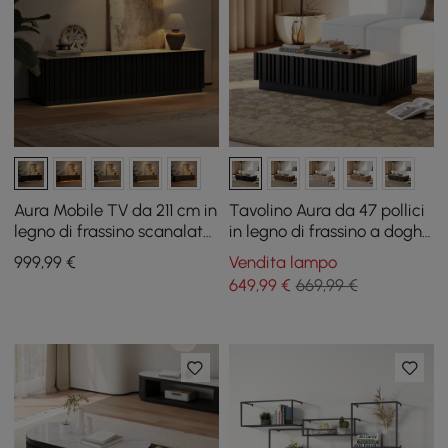
Aura Mobile TV da 211 cm in
Tavolino Aura da 47 pollici
legno di frassino scanalato
in legno di frassino a doghe
noce nero con piano in
con piano in pietra
999
,99
€
Vendita lampo
pietra sinterizzata
sinterizzata
649
,99
€
669,99 €