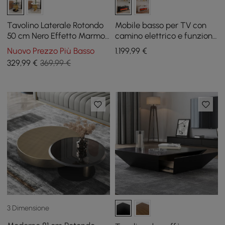
Tavolino Laterale Rotondo
Mobile basso per TV con
50 cm Nero Effetto Marmo
camino elettrico e funzione
con Base a Spirale Dorata
telecomando in nero, 200
Nuovo Prezzo Più Basso
1.199
,99
€
cm
329
,99
€
369,99 €
3 Dimensione