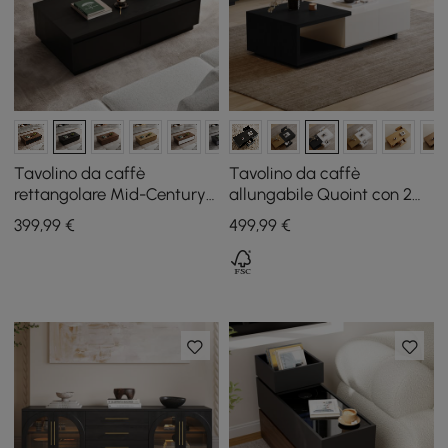
Tavolino da caffè
Tavolino da caffè
rettangolare Mid-Century
allungabile Quoint con 2
Fero 120 cm nero con 4
cassetti, 120 - 175 cm
399
,99
€
499
,99
€
cassetti