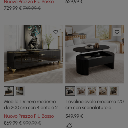
Nuovo Prezzo Più Basso
629
,99
€
729
,99
€
749,99 €
Mobile TV nero moderno
Tavolino ovale moderno 120
da 200 cm con 4 ante e 2
cm con scanalature e
cassetti
piano sollevabile, nero
Nuovo Prezzo Più Basso
549
,99
€
869
,99
€
999,99 €