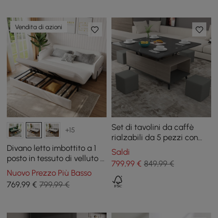
Vendita di azioni
Set di tavolini da caffè
+15
rialzabili da 5 pezzi con
ripostiglio, tavolo da
Divano letto imbottito a 1
Saldi
pranzo convertibile con
posto in tessuto di velluto a
799
,99
€
849,99 €
pouf
coste bianco con
Nuovo Prezzo Più Basso
contenitore e cuscini, 136
769
,99
€
799,99 €
cm