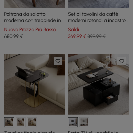
Poltrona da salotto
Set di tavolini da caffè
moderna con treppiede in
moderni rotondi a incastro
pelle nera (set di 2) con lato
in 2 pezzi con piano in
Nuovo Prezzo Più Basso
Saldi
singolo in noce
pietra bianca e nera con
680
,99
€
369
,99
€
399,99 €
base dorata