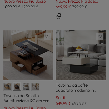
Nuovo Prezzo Più Basso
Nuovo Prezzo Più Basso
1.099
,99
€
1.299,99 €
669
,99
€
799,99 €
Tavolino da caffè
quadrato moderno in
pietra sinterizzata con
Tavolino da Salotto
Saldi
ripiano rialzabile nero e
Multifunzione 120 cm con
649
,99
€
699,99 €
kaki con contenitore
Piano Sollevabile, Cassetti
Nuovo Prezzo Più Basso