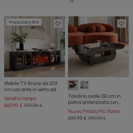
Prezzo Early Bird
Mobile TV Arune da 203
cm con ante in vetro ad
arco, camino elettrico e
Tavolino ovale 130 cm in
Vendita lampo
telecomando
pietra sinterizzata con
869
,99
€
999,99 €
contenitore
Nuovo Prezzo Più Basso
699
,99
€
749,99 €