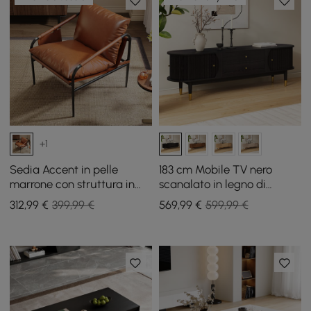
+1
Sedia Accent in pelle
183 cm Mobile TV nero
marrone con struttura in
scanalato in legno di
metallo, set di 2
frassino con contenitore
312
,99
€
399,99 €
569
,99
€
599,99 €