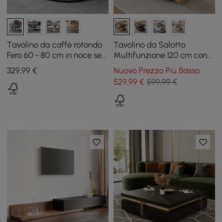
Tavolino da caffè rotondo
Tavolino da Salotto
Fero 60 - 80 cm in noce set
Multifunzione 120 cm con
di 2 tavolini impilabili
Piano Sollevabile, Cassetti
329
,99
€
Nuovo Prezzo Più Basso
e Armadietto
529
,99
€
599,99 €