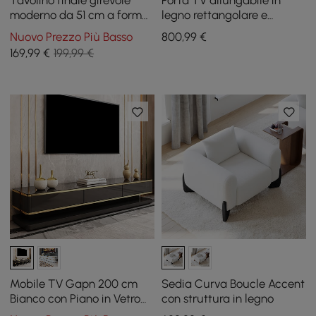
Tavolino finale girevole
Porta TV allungabile in
moderno da 51 cm a forma
legno rettangolare e
di C in nero e oro con
tavolino da caffè nero con
Nuovo Prezzo Più Basso
800
,99
€
portariviste
ripiano rialzabile con
169
,99
€
199,99 €
contenitore
Mobile TV Gapn 200 cm
Sedia Curva Boucle Accent
Bianco con Piano in Vetro
con struttura in legno
Temperato e 3 Cassetti