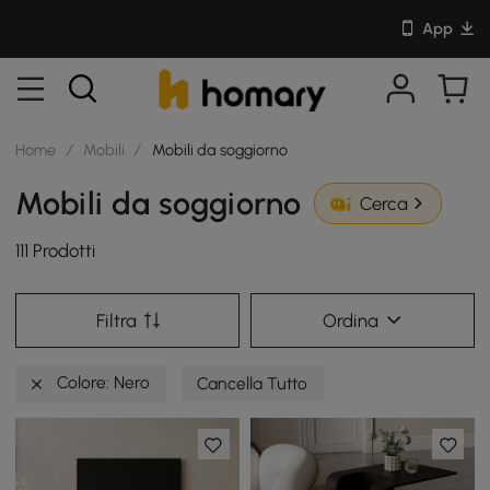
App
Home
/
Mobili
/
Mobili da soggiorno
Mobili da soggiorno
Cerca
111 Prodotti
Filtra
Ordina
Colore: Nero
Cancella Tutto