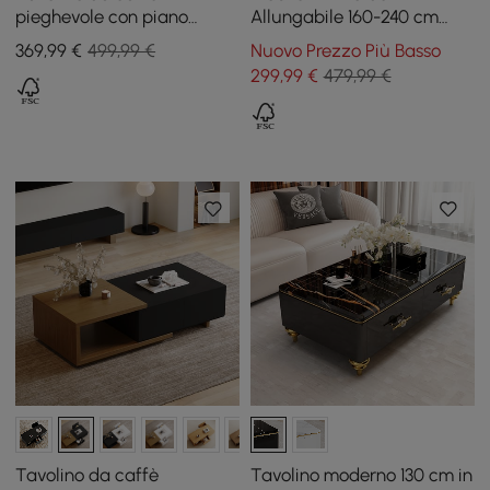
pieghevole con piano
Allungabile 160-240 cm
sollevabile da 100 cm nero
Nero con Contenitore
369
,99
€
499,99 €
Nuovo Prezzo Più Basso
con 4 sgabelli e contenitore
299
,99
€
479,99 €
Tavolino da caffè
Tavolino moderno 130 cm in