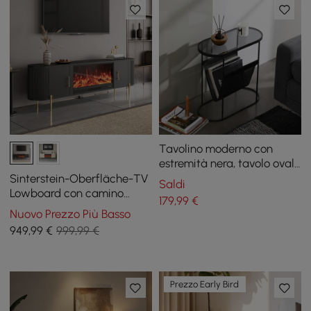
Tavolino moderno con
estremità nera, tavolo ovale
con accento in metallo,
Sinterstein-Oberfläche-TV
Saldi
portariviste, tavolino da
Lowboard con camino
179
,99
€
divano
elettrico e funzione
Nuovo Prezzo Più Basso
telecomando, 200 cm
949
,99
€
999,99 €
Prezzo Early Bird