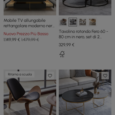
Mobile TV allungabile
rettangolare moderno nero
lucido e tavolino da caffè
Tavolino rotondo Fero 60 -
Nuovo Prezzo Più Basso
quadrato con cassetti
80 cm in nero, set di 2
1.149
,99
€
1.479,99 €
tavolini a incastro
329
,99
€
Ritorno a scuola