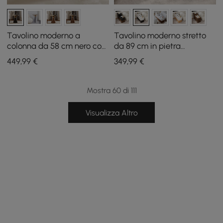
Tavolino moderno a
Tavolino moderno stretto
colonna da 58 cm nero con
da 89 cm in pietra
piano in pietra sinterizzata
sinterizzata con USB e
449
,99
€
349
,99
€
contenitore
Mostra 60 di 111
Visualizza Altro