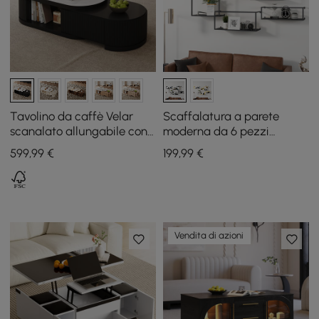
Tavolino da caffè Velar
Scaffalatura a parete
scanalato allungabile con
moderna da 6 pezzi
superficie in pietra
Scaffali galleggianti neri in
599
,99
€
199
,99
€
sinterizzata e contenitore,
metallo
120 - 170 cm
Vendita di azioni