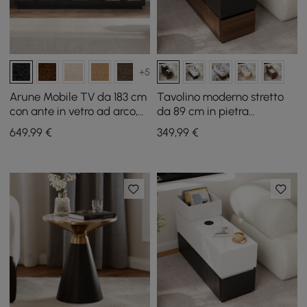
+5
Arune Mobile TV da 183 cm
Tavolino moderno stretto
con ante in vetro ad arco,
da 89 cm in pietra
vano contenitore e LED
sinterizzata con USB e
649
,99
€
349
,99
€
contenitore