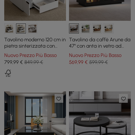
Tavolino moderno 120 cm in
Tavolino da caffè Arune da
pietra sinterizzata con
47" con anta in vetro ad
piano sollevabile e cassetti
arco e LED
Nuovo Prezzo Più Basso
Nuovo Prezzo Più Basso
799
,99
€
849,99 €
569
,99
€
599,99 €