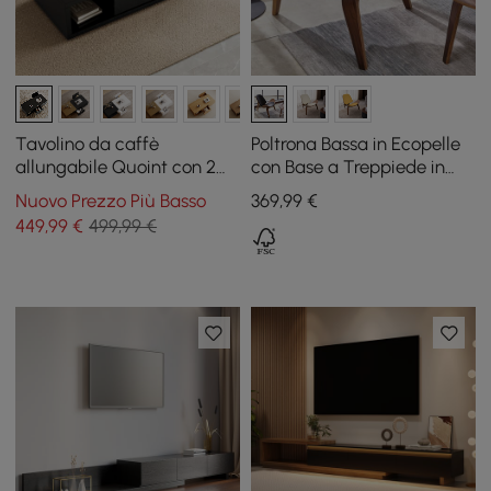
Tavolino da caffè
Poltrona Bassa in Ecopelle
allungabile Quoint con 2
con Base a Treppiede in
cassetti, 120 - 175 cm
Legno
Nuovo Prezzo Più Basso
369
,99
€
449
,99
€
499,99 €