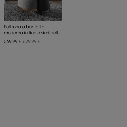
Poltrona a barilotto
moderna in lino e similpelle
con gambe in metallo
569
,99
€
629,99 €