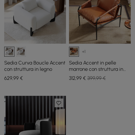
+1
Sedia Curva Boucle Accent
Sedia Accent in pelle
con struttura in legno
marrone con struttura in
metallo, set di 2
629
,99
€
312
,99
€
399,99 €