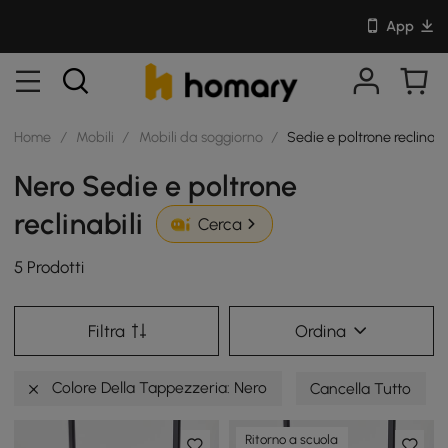
App
Home
/
Mobili
/
Mobili da soggiorno
/
Sedie e poltrone reclinabi
Nero Sedie e poltrone
reclinabili
Cerca
5 Prodotti
Filtra
Ordina
Colore Della Tappezzeria: Nero
Cancella Tutto
Ritorno a scuola