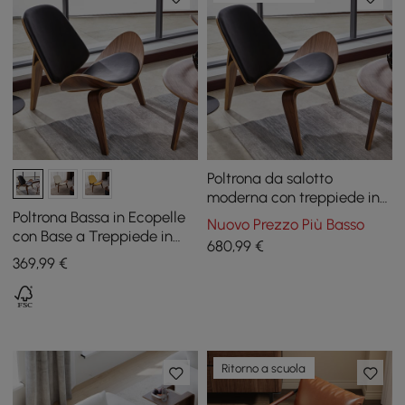
Poltrona da salotto
moderna con treppiede in
pelle nera (set di 2) con lato
Poltrona Bassa in Ecopelle
Nuovo Prezzo Più Basso
singolo in noce
con Base a Treppiede in
680
,99
€
Legno
369
,99
€
Ritorno a scuola