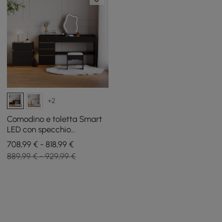
+2
Comodino e toletta Smart
LED con specchio
illuminato e 3 cassetti
708,99 € - 818,99 €
889,99 € - 929,99 €