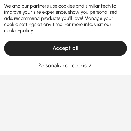
We and our partners use cookies and similar tech to
improve your site experience, show you personalised
ads, recommend products you'll love! Manage your
cookie settings at any time. For more info, visit our
cookie-policy
Accept all
Personalizza i cookie
Perché acquistare un set da camera da
letto è la mossa di design più intelligente
che farai
Perché scegliere un set completo per la
camera da letto invece di combinare pezzi
diversi?
Vedi Più
Products in the current category have been updated to show the latest 1 items