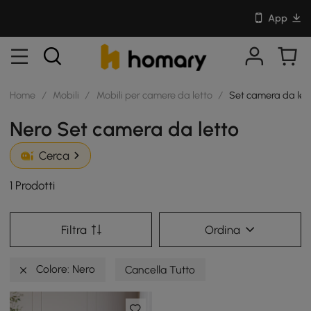
App
Home
/
Mobili
/
Mobili per camere da letto
/
Set camera da let
Nero Set camera da letto
Cerca
1 Prodotti
Filtra
Ordina
Colore: Nero
Cancella Tutto