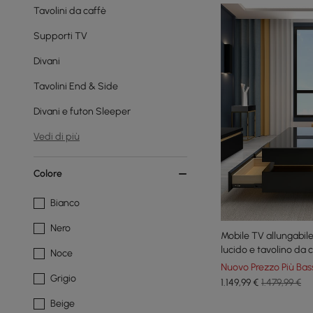
Tavolini da caffè
Supporti TV
Divani
Tavolini End & Side
Divani e futon Sleeper
Vedi di più
Colore
Bianco
Nero
Mobile TV allungabil
lucido e tavolino da 
Noce
Nuovo Prezzo Più Bas
Grigio
1.149
,99
€
1.479,99 €
Beige