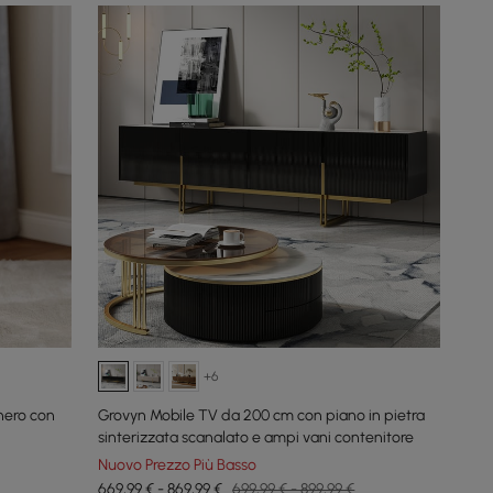
+6
nero con
Grovyn Mobile TV da 200 cm con piano in pietra
sinterizzata scanalato e ampi vani contenitore
Nuovo Prezzo Più Basso
669,99 € - 869,99 €
699,99 € - 899,99 €