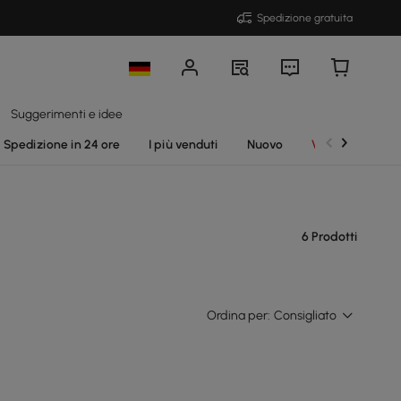
Spedizione gratuita
Suggerimenti e idee
Spedizione in 24 ore
I più venduti
Nuovo
Vendite
6 Prodotti
Ordina per:
Consigliato