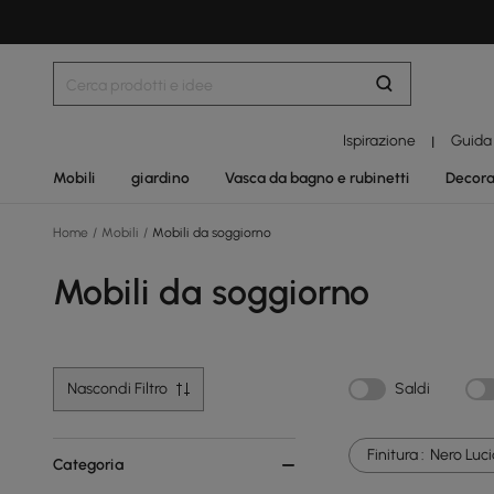
Ispirazione
Guida
|
Mobili
giardino
Vasca da bagno e rubinetti
Decora
Home
/
Mobili
/
Mobili da soggiorno
Mobili da soggiorno
Nascondi Filtro
Saldi
Finitura :
Nero Luc
Categoria