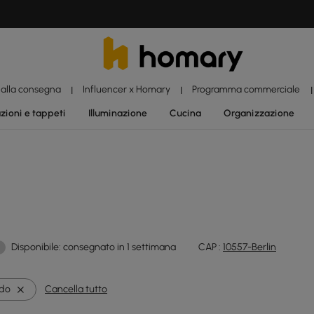
 alla consegna
Influencer x Homary
Programma commerciale
|
|
|
zioni e tappeti
Illuminazione
Cucina
Organizzazione
Disponibile: consegnato in 1 settimana
CAP :
10557-Berlin
ido
Cancella tutto