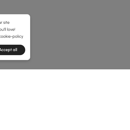
r site
'll love!
cookie-policy
Accept all