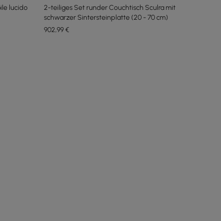
ile lucido
2-teiliges Set runder Couchtisch Sculra mit
schwarzer Sintersteinplatte (20 - 70 cm)
902
,99
€