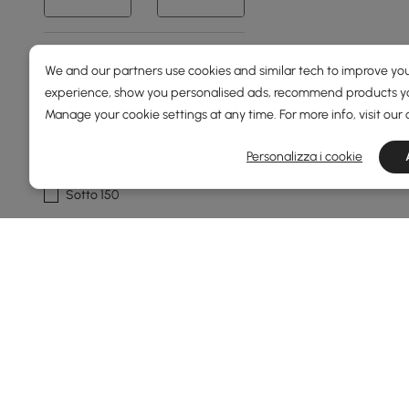
Prezzo
We and our partners use cookies and similar tech to improve you
experience, show you personalised ads, recommend products you
89
5500
Manage your cookie settings at any time. For more info, visit our
Min
Max
Personalizza i cookie
Sotto 150
Da 150 a 250
Da 250 a 500
Da 500 a 1000
Da 1000 a 1500
Vedi di più
Larghezza Totale(mm)