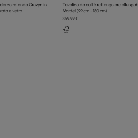
oderno rotondo Grovyn in
Tavolino da caffè rettangolare allungab
zzata e vetro
Mordel (99 cm - 180 cm)
369
,99
€