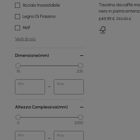
Tavolino da caffè m
Acciaio Inossidabile
nero in pietra sinteri
Legno Di Frassino
649
,99
€
749,99 €
Mdf
Vedi di più
Dimensione(mm)
76
235
Min
Max
Altezza Complessiva(mm)
0
2000
Min
Max