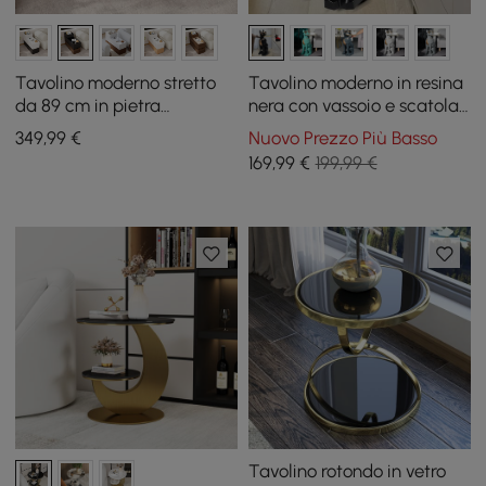
Tavolino moderno stretto
Tavolino moderno in resina
da 89 cm in pietra
nera con vassoio e scatola
sinterizzata con USB e
per fazzoletti
349
,99
€
Nuovo Prezzo Più Basso
contenitore
169
,99
€
199,99 €
Tavolino rotondo in vetro