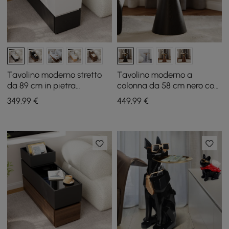
Tavolino moderno stretto
Tavolino moderno a
da 89 cm in pietra
colonna da 58 cm nero con
sinterizzata con USB e
piano in pietra sinterizzata
349
,99
€
449
,99
€
contenitore