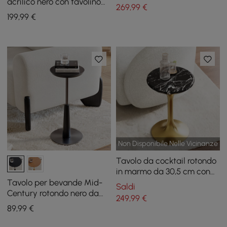
acrilico nero con tavolino
269
,99
€
portaoggetti a forma di C
199
,99
€
Non Disponibile Nelle Vicinanze
Tavolo da cocktail rotondo
in marmo da 30,5 cm con
base dorata
Tavolo per bevande Mid-
Saldi
Century rotondo nero da
249
,99
€
230 mm
89
,99
€