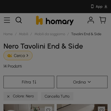
App
Home
/
Mobili
/
Mobili da soggiorno
/
Tavolini End & Side
Nero Tavolini End & Side
Cerca
14 Prodotti
Filtra
Ordina
Colore: Nero
Cancella Tutto