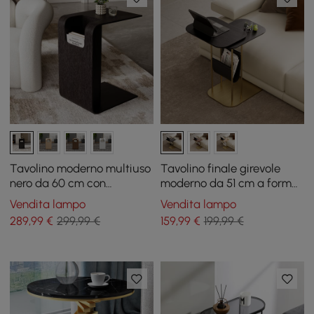
Tavolino moderno multiuso
Tavolino finale girevole
nero da 60 cm con
moderno da 51 cm a forma
portariviste
di C in nero e oro con
Vendita lampo
Vendita lampo
portariviste
289
,99
€
299,99 €
159
,99
€
199,99 €