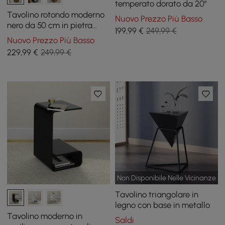
temperato dorato da 20"
Tavolino rotondo moderno
Nuovo Prezzo Più Basso
nero da 50 cm in pietra
199
,99
€
249,99 €
sinterizzata a 2 livelli
Nuovo Prezzo Più Basso
229
,99
€
249,99 €
Non Disponibile Nelle Vicinanze
Tavolino triangolare in
legno con base in metallo
Tavolino moderno in
Saldi