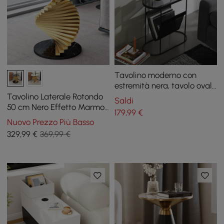
Tavolino moderno con
estremità nera, tavolo ovale
con accento in metallo,
Tavolino Laterale Rotondo
Saldi
portariviste, tavolino da
50 cm Nero Effetto Marmo
179
,99
€
divano
con Base a Spirale Dorata
Nuovo Prezzo Più Basso
329
,99
€
369,99 €