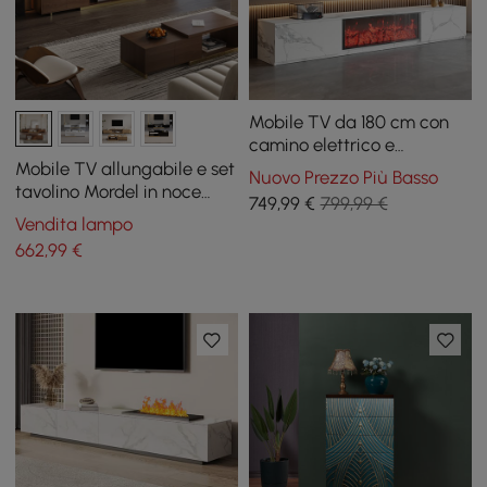
Mobile TV da 180 cm con
camino elettrico e
impiallacciatura effetto
Mobile TV allungabile e set
Nuovo Prezzo Più Basso
marmo con 2 cassetti
tavolino Mordel in noce
749
,99
€
799,99 €
lucido
Vendita lampo
662
,99
€