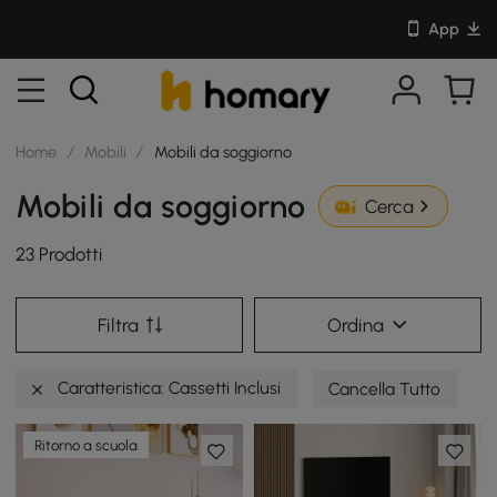
App
Home
/
Mobili
/
Mobili da soggiorno
Mobili da soggiorno
Cerca
23 Prodotti
Filtra
Ordina
Caratteristica: Cassetti Inclusi
Cancella Tutto
Ritorno a scuola