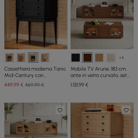
+4
Cassettiera moderna Tanic
Mobile TV Arune, 183 cm,
Mid-Century con
ante in vetro curvato, set
contenitore a 3 cassetti in
tavolino da caffè con
449
,99
€
469,99 €
1.131
,99
€
legno di frassino
contenitore e LED