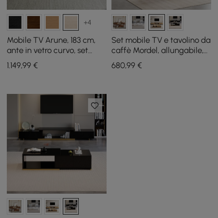
+4
Mobile TV Arune, 183 cm,
Set mobile TV e tavolino da
ante in vetro curvo, set
caffè Mordel, allungabile,
tavolino da caffè con
in legno naturale
1.149
,99
€
680
,99
€
contenitore e LED