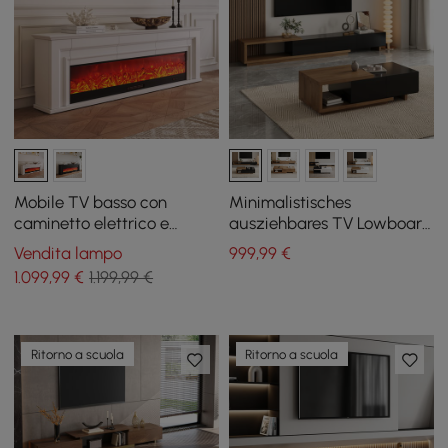
Mobile TV basso con
Minimalistisches
caminetto elettrico e
ausziehbares TV Lowboard
funzione telecomando in
& Couchtisch Set Quoint
Vendita lampo
999
,99
€
bianco caldo, 200 cm
1.099
,99
€
1.199,99 €
Ritorno a scuola
Ritorno a scuola