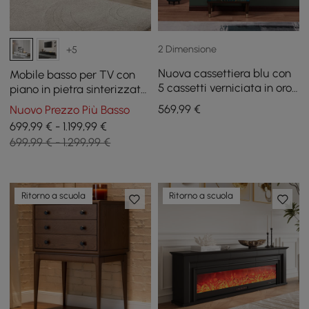
2 Dimensione
+5
Nuova cassettiera blu con
Mobile basso per TV con
5 cassetti verniciata in oro
piano in pietra sinterizzata,
di grandi dimensioni
caminetto elettrico,
569
,99
€
Nuovo Prezzo Più Basso
umidificazione e 2 cassetti,
699,99 € - 1.199,99 €
220 cm
699,99 € - 1.299,99 €
Ritorno a scuola
Ritorno a scuola