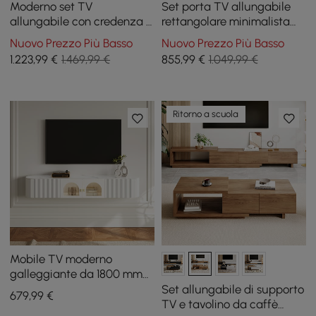
Moderno set TV
Set porta TV allungabile
allungabile con credenza e
rettangolare minimalista
tavolino da caffè astratto
bianco e noce e tavolino da
Nuovo Prezzo Più Basso
Nuovo Prezzo Più Basso
caffè con piano rialzato
1.223
,99
€
1.469,99 €
855
,99
€
1.049,99 €
Ritorno a scuola
Mobile TV moderno
galleggiante da 1800 mm
in pietra sinterizzata
Set allungabile di supporto
679
,99
€
bianca
TV e tavolino da caffè