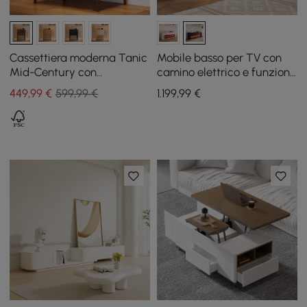
Cassettiera moderna Tanic
Mobile basso per TV con
Mid-Century con
camino elettrico e funzione
contenitore a 3 cassetti in
telecomando in nero, 200
449
,99
€
599,99 €
1.199
,99
€
legno di frassino in noce
cm