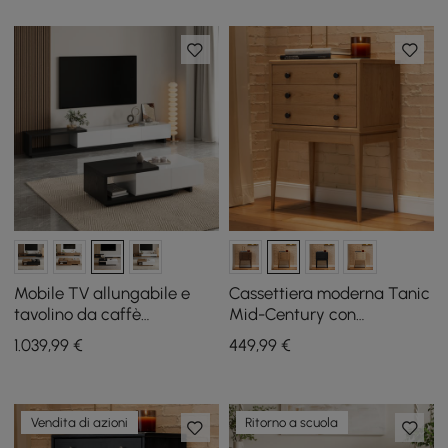
Mobile TV allungabile e
Cassettiera moderna Tanic
tavolino da caffè
Mid-Century con
minimalista Quoint
contenitore a 3 cassetti in
1.039
,99
€
449
,99
€
legno di frassino
Vendita di azioni
Ritorno a scuola