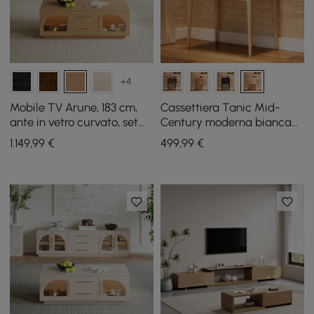
+4
Mobile TV Arune, 183 cm,
Cassettiera Tanic Mid-
ante in vetro curvato, set
Century moderna bianca
tavolino da caffè con
con 3 cassetti in legno di
1.149
,99
€
499
,99
€
contenitore e LED
frassino