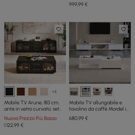
Quoint
999
,99
€
+4
Mobile TV Arune, 183 cm,
Mobile TV allungabile e
ante in vetro curvato, set
tavolino da caffè Mordel in
tavolino da caffè con
bianco
Nuovo Prezzo Più Basso
680
,99
€
contenitore e LED
1.122
,99
€