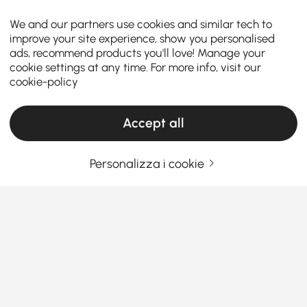
We and our partners use cookies and similar tech to
improve your site experience, show you personalised
ads, recommend products you'll love! Manage your
cookie settings at any time. For more info, visit our
cookie-policy
Accept all
Personalizza i cookie
Guida all'acquisto di set per soggiorno per
stile e comfort
Perché scegliere i giusti set da soggiorno
può trasformare il tuo spazio
Ti sei mai chiesto come i perfetti
set di mobili per
Vedi Più
soggiorno
possano cambiare totalmente l'atmosfera