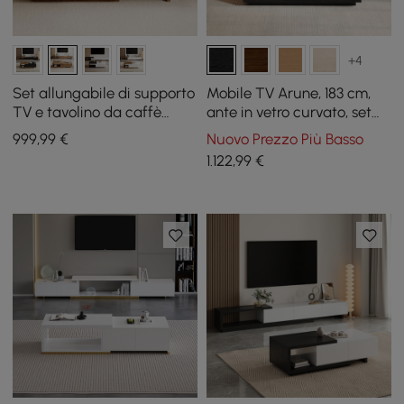
+4
Set allungabile di supporto
Mobile TV Arune, 183 cm,
TV e tavolino da caffè
ante in vetro curvato, set
Quoint
tavolino da caffè con
999
,99
€
Nuovo Prezzo Più Basso
contenitore e LED
1.122
,99
€