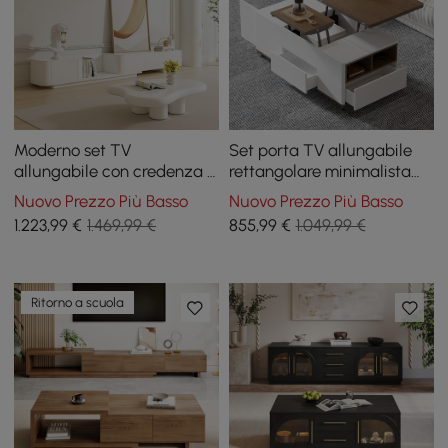
Moderno set TV
Set porta TV allungabile
allungabile con credenza e
rettangolare minimalista
tavolino da caffè astratto
bianco e noce e tavolino da
Nuovo Prezzo Più Basso
Nuovo Prezzo Più Basso
caffè con piano rialzato
1.223
,99
€
1.469,99 €
855
,99
€
1.049,99 €
Ritorno a scuola