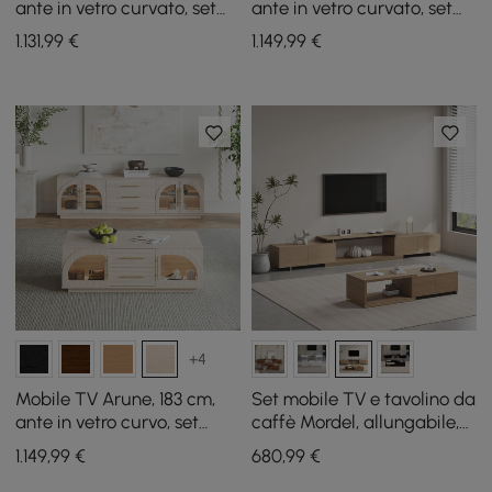
ante in vetro curvato, set
ante in vetro curvato, set
tavolino da caffè con
tavolino da caffè con
1.131
,99
€
1.149
,99
€
contenitore e LED
contenitore e LED
+4
Mobile TV Arune, 183 cm,
Set mobile TV e tavolino da
ante in vetro curvo, set
caffè Mordel, allungabile,
tavolino da caffè con
in legno naturale
1.149
,99
€
680
,99
€
contenitore e LED