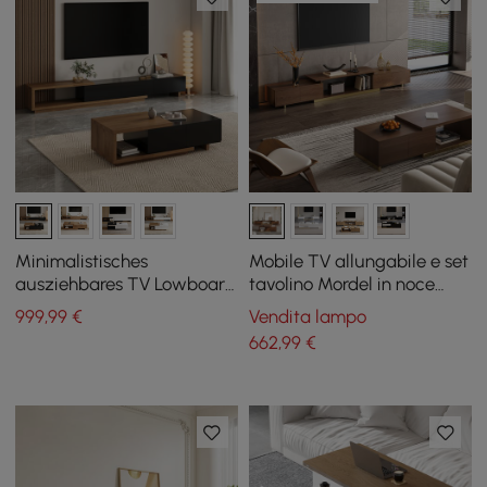
Minimalistisches
Mobile TV allungabile e set
ausziehbares TV Lowboard
tavolino Mordel in noce
& Couchtisch Set Quoint
lucido
999
,99
€
Vendita lampo
662
,99
€