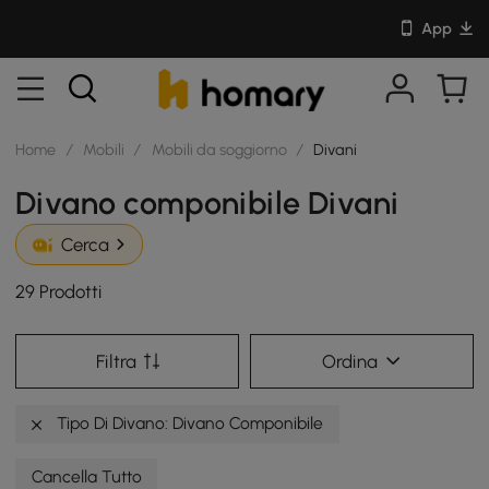
App
Home
/
Mobili
/
Mobili da soggiorno
/
Divani
Divano componibile Divani
Cerca
29 Prodotti
Filtra
Ordina
Tipo Di Divano: Divano Componibile
Cancella Tutto