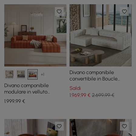
Divano componibile
+1
convertibile in Boucle
trapuntato bianco da 112,2
Divano componibile
Saldi
pollici con 3 cuscini
modulare in velluto
1.969
,99
€
2.699,99 €
trapuntato a canali da 302
1.999
,99
€
cm 4 pezzi