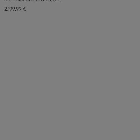
chaise longue e ottomana
2.199
,99
€