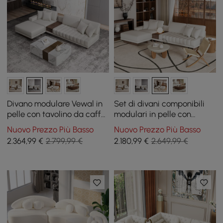
Divano modulare Vewal in
Set di divani componibili
pelle con tavolino da caffè
modulari in pelle con
in blocco di legno
tavolino da caffè in
Nuovo Prezzo Più Basso
Nuovo Prezzo Più Basso
cemento
2.364
,99
€
2.799,99 €
2.180
,99
€
2.649,99 €