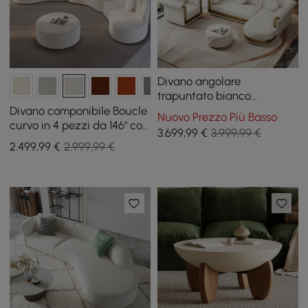
Divano angolare
trapuntato bianco
moderno a forma di L
Divano componibile Boucle
Nuovo Prezzo Più Basso
Dodiy a 6 posti con pouf e
curvo in 4 pezzi da 146" con
3.699
,99
€
3.999,99 €
cuscini
pouf e cuscini
2.499
,99
€
2.999,99 €