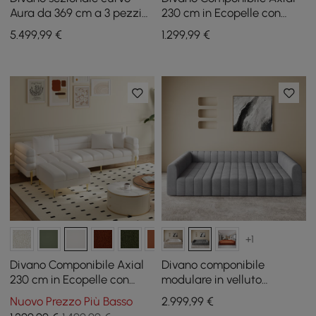
Aura da 369 cm a 3 pezzi
230 cm in Ecopelle con
rivestito in ciniglia con luce
Pouf e Gambe Dorate
5.499
,99
€
1.299
,99
€
+1
Divano Componibile Axial
Divano componibile
230 cm in Ecopelle con
modulare in velluto
Pouf e Gambe Dorate
trapuntato a canali da 302
Nuovo Prezzo Più Basso
2.999
,99
€
cm 6 pezzi