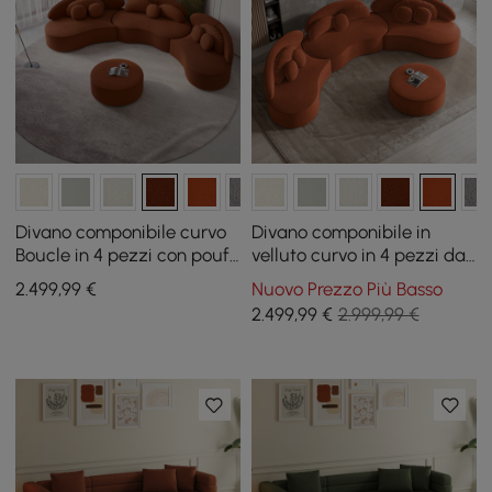
Divano componibile curvo
Divano componibile in
Boucle in 4 pezzi con pouf
velluto curvo in 4 pezzi da
e cuscini
146" con pouf e cuscini
2.499
,99
€
Nuovo Prezzo Più Basso
2.499
,99
€
2.999,99 €