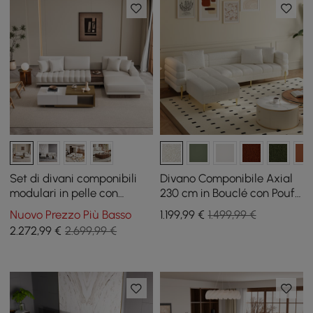
Set di divani componibili
Divano Componibile Axial
modulari in pelle con
230 cm in Bouclé con Pouf
tavolino da caffè in noce
e Gambe Dorate
Nuovo Prezzo Più Basso
1.199
,99
€
1.499,99 €
2.272
,99
€
2.699,99 €