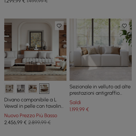
1.299
,99
€
1.499,99 €
Sezionale in velluto ad alte
prestazioni antigraffio
modulare da 2200 mm in 2
Divano componibile a L
Saldi
pezzi
Vewal in pelle con tavolino
1.199
,99
€
da caffè quadrato
Nuovo Prezzo Più Basso
2.456
,99
€
2.899,99 €