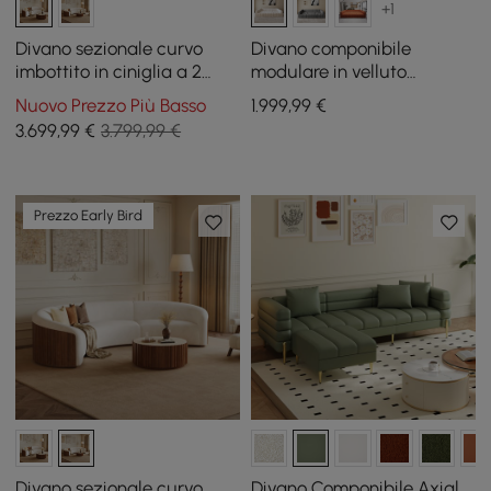
+1
Divano sezionale curvo
Divano componibile
imbottito in ciniglia a 2
modulare in velluto
pezzi Aura da 276,86 cm
trapuntato a canali da 302
Nuovo Prezzo Più Basso
1.999
,99
€
cm 4 pezzi
3.699
,99
€
3.799,99 €
Prezzo Early Bird
Divano sezionale curvo
Divano Componibile Axial