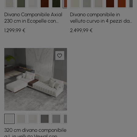
Divano Componibile Axial
Divano componibile in
230 cm in Ecopelle con
velluto curvo in 4 pezzi da
Pouf e Gambe Dorate
146" con pouf e cuscini
1.299
,99
€
2.499
,99
€
320 cm divano componibile
a L in velluto Vewal con