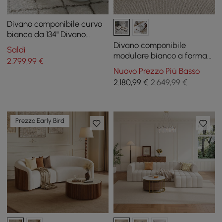
Divano componibile curvo
bianco da 134" Divano
imbottito da pavimento a 5
Divano componibile
Saldi
posti in poliestere in
modulare bianco a forma
2.799
,99
€
pelliccia sintetica
di L da 126 pollici con
Nuovo Prezzo Più Basso
contenitore e tavolino da
2.180
,99
€
2.649,99 €
caffè in cemento
Prezzo Early Bird