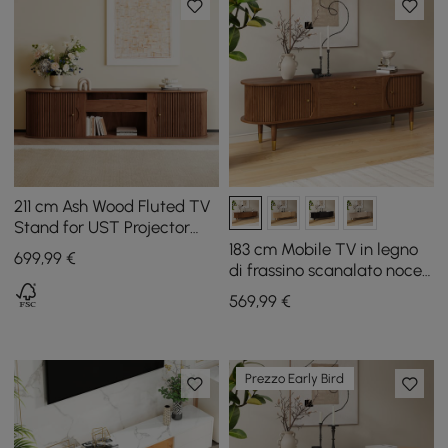
211 cm Ash Wood Fluted TV
Stand for UST Projector
with Cabinets
183 cm Mobile TV in legno
699
,99
€
di frassino scanalato noce
con contenitore
569
,99
€
Prezzo Early Bird