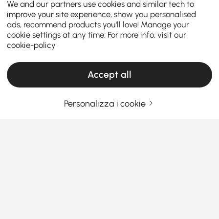
We and our partners use cookies and similar tech to
improve your site experience, show you personalised
ads, recommend products you'll love! Manage your
cookie settings at any time. For more info, visit our
cookie-policy
Accept all
Personalizza i cookie
Una guida pratica alla scelta dei mobili per
il soggiorno
Cosa rende i mobili da soggiorno i
protagonisti della tua casa?
Sei mai entrato nel tuo salotto e hai pensato:
Vedi Più
«Manca qualcosa»? Non sei solo. L'
arredamento da
Products in the current category have been updated to show the latest 6 items