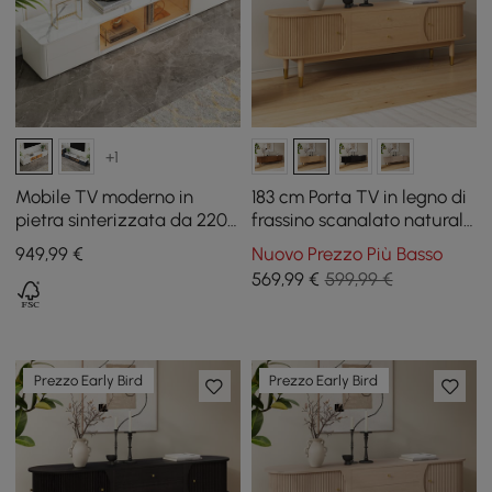
+1
Mobile TV moderno in
183 cm Porta TV in legno di
pietra sinterizzata da 2200
frassino scanalato naturale
mm con 4 cassetti e ante in
con contenitore
949
,99
€
Nuovo Prezzo Più Basso
vetro
569
,99
€
599,99 €
Prezzo Early Bird
Prezzo Early Bird