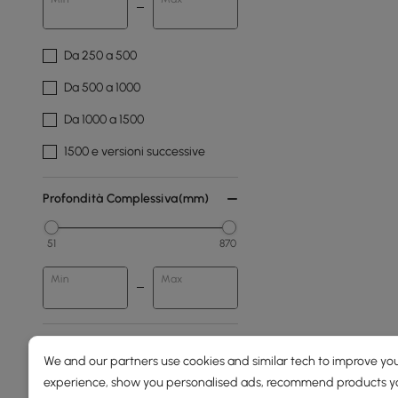
Da 250 a 500
Da 500 a 1000
Da 1000 a 1500
1500 e versioni successive
Profondità Complessiva(mm)
51
870
Min
Max
Tessuto E Colore
We and our partners use cookies and similar tech to improve you
experience, show you personalised ads, recommend products you
Bouclé Bianco Caldo