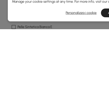
Manage your cookie settings at any time. For more info, visit our
Bouclé Ad Alte Prestazioni
Arancione
Personalizza i cookie
Ecopelle Nera
Pelle Sintetica Bianca E
Arancione
Boucle Dalle Prestazioni
Bianco Caldo
Vedi di più
Finitura Delle Gambe
Noce
Nero
Modello
Products in the current category have been updated to show t