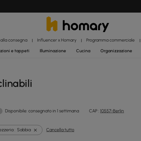
 alla consegna
Influencer x Homary
Programma commerciale
|
|
|
zioni e tappeti
Illuminazione
Cucina
Organizzazione
linabili
Disponibile: consegnato in 1 settimana
CAP :
10557-Berlin
zzeria :
Sabbia
Cancella tutto