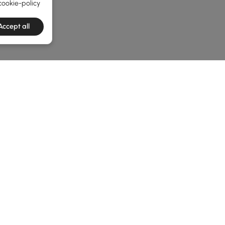
cookie-policy
Accept all
he latest 2 items