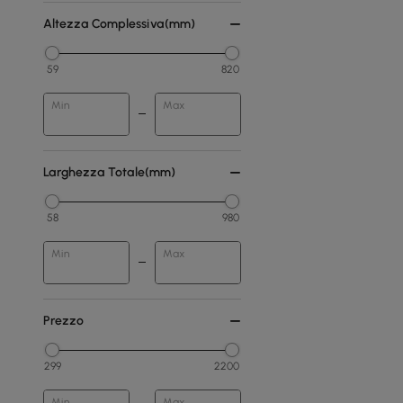
Altezza Complessiva(mm)
59
820
Min
Max
Larghezza Totale(mm)
58
980
Min
Max
Prezzo
299
2200
Min
Max