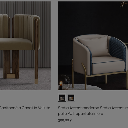
Capitonné a Canali in Velluto
Sedia Accent moderna Sedia Accent imb
pelle PU trapuntata in oro
399
,99
€