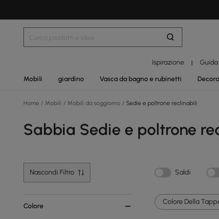
Ispirazione
Guida
|
Mobili
giardino
Vasca da bagno e rubinetti
Decora
Home
/
Mobili
/
Mobili da soggiorno
/
Sedie e poltrone reclinabili
Sabbia Sedie e poltrone rec
Nascondi Filtro
Saldi
Colore Della Tappe
Colore