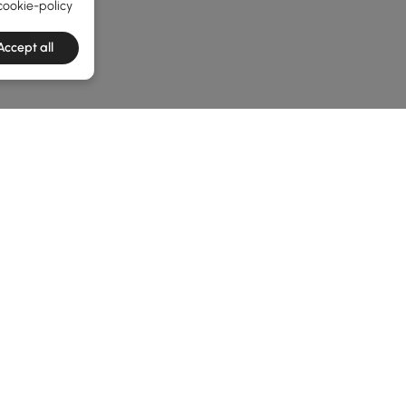
cookie-policy
Accept all
e latest 1 items