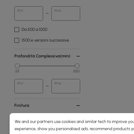
Min
Max
Da 500 a 1000
1500 e versioni successive
Profondità Complessiva(mm)
55
550
Min
Max
Finitura
Avorio
We and our partners use cookies and similar tech to improve you
experience, show you personalised ads, recommend products you
Bianco Caldo