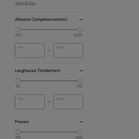
Vedi di più
Altezza Complessiva(mm)
200
2000
Min
Max
Larghezza Totale(mm)
85
750
Min
Max
Prezzo
749
1600