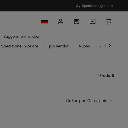
Spedizione gratuita
Suggerimenti e idee
Spedizione in 24 ore
I più venduti
Nuovo
Vendite
1 Prodotti
Ordina per:
Consigliato