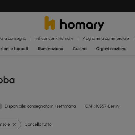
 alla consegna
Influencer x Homary
Programma commerciale
|
|
|
zioni e tappeti
Illuminazione
Cucina
Organizzazione
oba
Disponibile: consegnato in 1 settimana
CAP :
10557-Berlin
nsole
Cancella tutto