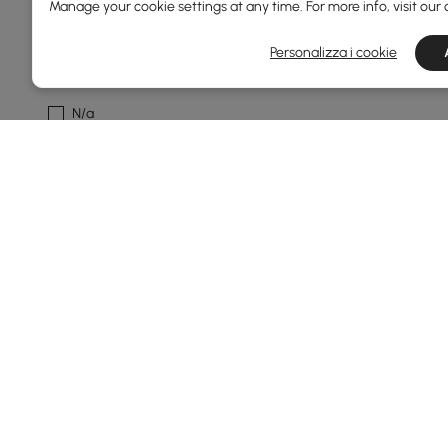
Manage your cookie settings at any time. For more info, visit our
Naturale
Personalizza i cookie
Caratteristica Del Gabinetto
N/a
Con Cassetti
Con Ripiani
Led
Asta Per Abbigliamento
Rimovibile
No
Sì
Mostra Più Filtri
Products in the current category have been updated to show th