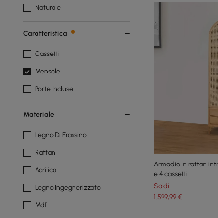
Naturale
Caratteristica
Cassetti
Mensole
Porte Incluse
Materiale
Legno Di Frassino
Rattan
Armadio in rattan int
Acrilico
e 4 cassetti
Saldi
Legno Ingegnerizzato
1.599
,99
€
Mdf