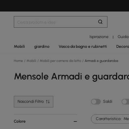
Ispirazione
Guida
|
Mobili
giardino
Vasca da bagno e rubinetti
Decora
Home
/
Mobili
/
Mobili per camere da letto
/
Armadi e guardaroba
Mensole Armadi e guardar
Nascondi Filtro
Saldi
Caratteristica :
Me
Colore