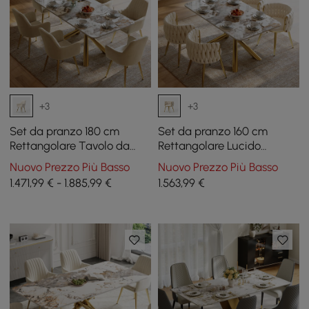
+3
+3
Set da pranzo 180 cm
Set da pranzo 160 cm
Rettangolare Tavolo da
Rettangolare Lucido
pranzo in pietra
Pandora Tavolo da pranzo
Nuovo Prezzo Più Basso
Nuovo Prezzo Più Basso
sinterizzata lucida
in pietra sinterizzata con 4
1.471,99 € - 1.885,99 €
1.563
,99
€
Pandora con 6 sedie
sedie