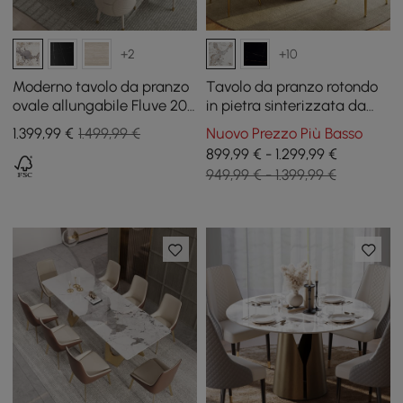
+2
+10
Moderno tavolo da pranzo
Tavolo da pranzo rotondo
ovale allungabile Fluve 200
in pietra sinterizzata da
- 240 cm in pietra
1350 mm con base in oro
1.399
,99
€
1.499,99 €
Nuovo Prezzo Più Basso
sinterizzata bianca lucida,
spazzolato per 4-6 persone
899,99 € - 1.299,99 €
per 6 - 10 persone
949,99 € - 1.399,99 €