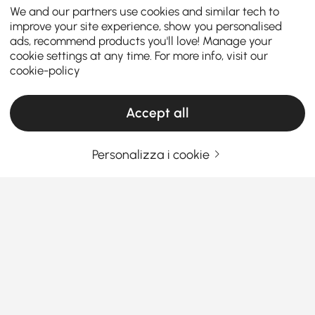
We and our partners use cookies and similar tech to
improve your site experience, show you personalised
ads, recommend products you'll love! Manage your
cookie settings at any time. For more info, visit our
cookie-policy
Accept all
Personalizza i cookie
Come la giusta configurazione della cucina
rende più facile la cucina e la cena di tutti i
giorni
Ti è mai capitato di entrare in cucina e sentire che
qualcosa non andava? Forse cucinare ti sembra
scomodo, i pasti sono affrettati o lo spazio non
Vedi Più
funziona mai come vorresti. La verità è che i mobili
Products in the current category have been updated to show the latest 16 items
da cucina giusti possono cambiare completamente
il modo in cui cucini, mangi e persino ti relazioni con