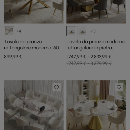
+4
+13
Tavolo da pranzo
Tavolo da pranzo moderno
rettangolare moderno 160
rettangolare in pietra
cm in pietra sinterizzata
sinterizzata da 2000 mm
899
,99
€
1.747,99 € - 2.833,99 €
Pandora lucida, 4 posti
con 6 sedie in oro
1.747,99 € - 3.279,99 €