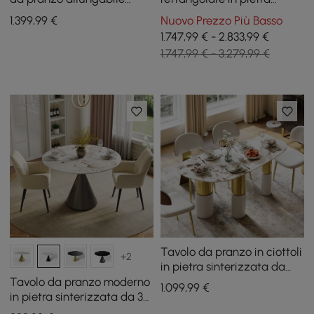
moderno in pietra
sinterizzata da 2200 mm
1.399
,99
€
Nuovo Prezzo Più Basso
sinterizzata (4 - 6 posti)
con 8 sedie in oro
1.747,99 € - 2.833,99 €
1.747,99 € - 3.279,99 €
Tavolo da pranzo in ciottoli
+2
in pietra sinterizzata da
1600 mm con 3 gambe per
Tavolo da pranzo moderno
1.099
,99
€
4-6 persone
in pietra sinterizzata da 39"
con 2 sedie