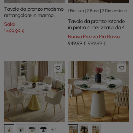
Tavolo da pranzo moderno
1 Finitura | 2 Base | 2 Dimensione
rettangolare in marmo
Tavolo da pranzo rotondo
sintetico da 79 pollici per
Saldi
in pietra sinterizzata da 47
6-8 persone
1.499
,99
€
pollici con base in acciaio
Nuovo Prezzo Più Basso
al carbonio per 2-4
949
,99
€
999,99 €
persone
+2