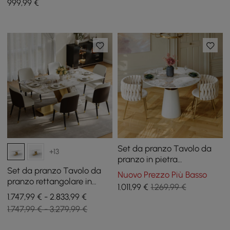
999
,99
€
Set da pranzo Tavolo da
+13
pranzo in pietra
sinterizzata da 99 cm con
Set da pranzo Tavolo da
Nuovo Prezzo Più Basso
2 sedie
pranzo rettangolare in
1.011
,99
€
1.269,99 €
pietra sinterizzata 70,9
1.747,99 € - 2.833,99 €
pollici con 6 sedie
1.747,99 € - 3.279,99 €