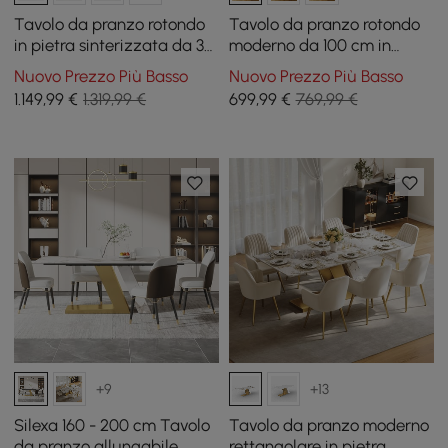
Tavolo da pranzo rotondo
Tavolo da pranzo rotondo
in pietra sinterizzata da 39"
moderno da 100 cm in
con base in oro spazzolato
pietra sinterizzata lucida
Nuovo Prezzo Più Basso
Nuovo Prezzo Più Basso
per 2 persone
con base rivestita in pelle, 2
1.149
,99
€
1.319,99 €
699
,99
€
769,99 €
posti
+9
+13
Silexa 160 - 200 cm Tavolo
Tavolo da pranzo moderno
da pranzo allungabile
rettangolare in pietra