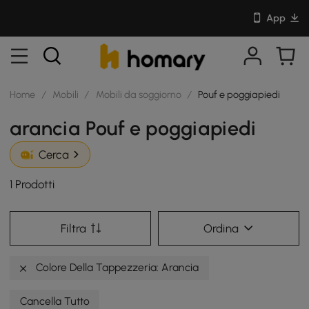
App
Home
/
Mobili
/
Mobili da soggiorno
/
Pouf e poggiapiedi
arancia Pouf e poggiapiedi
Cerca
1 Prodotti
Filtra
Ordina
Colore Della Tappezzeria: Arancia
Cancella Tutto