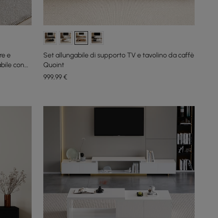
re e
Set allungabile di supporto TV e tavolino da caffè
abile con
Quoint
999
,99
€