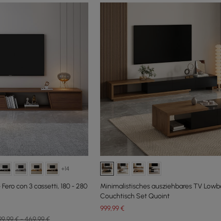
+14
Fero con 3 cassetti, 180 - 280
Minimalistisches ausziehbares TV Lowb
Couchtisch Set Quoint
999
,99
€
99,99 € - 469,99 €