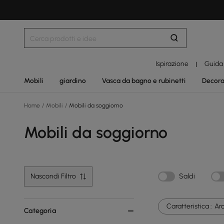
Ispirazione
Guida
|
Mobili
giardino
Vasca da bagno e rubinetti
Decora
Home
/
Mobili
/
Mobili da soggiorno
Mobili da soggiorno
Nascondi Filtro
Saldi
Caratteristica :
Ar
Categoria