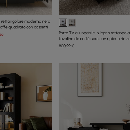
e rettangolare moderno nero
caffè quadrato con cassetti
Porta TV allungabile in legno rettangola
so
tavolino da caffè nero con ripiano rialz
contenitore
800
,99
€