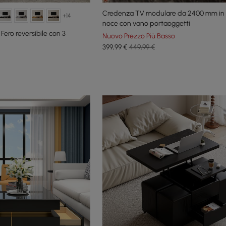
Credenza TV modulare da 2400 mm in 
+14
noce con vano portaoggetti
Fero reversibile con 3
Nuovo Prezzo Più Basso
399
,99
€
449,99 €