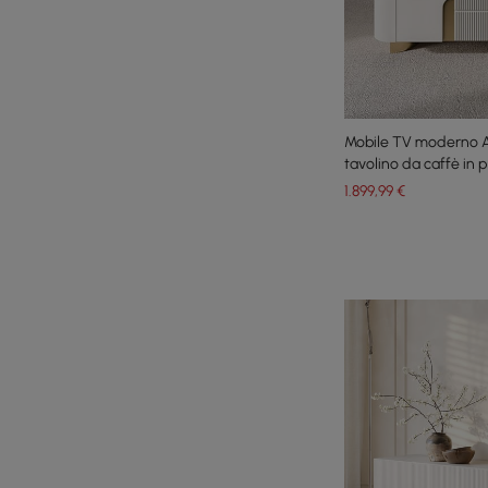
Mobile TV moderno 
tavolino da caffè in p
1.899
,99
€