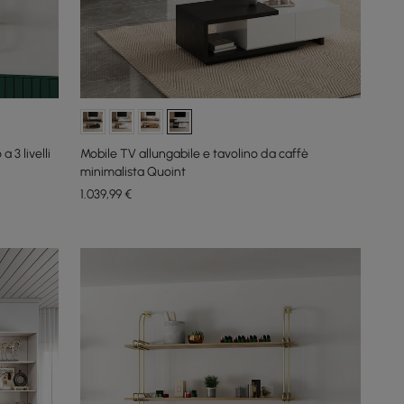
 3 livelli
Mobile TV allungabile e tavolino da caffè
minimalista Quoint
1.039
,99
€