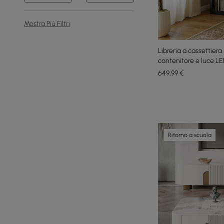
Mostra Più Filtri
Libreria a cassettier
contenitore e luce L
649
,99
€
Ritorno a scuola