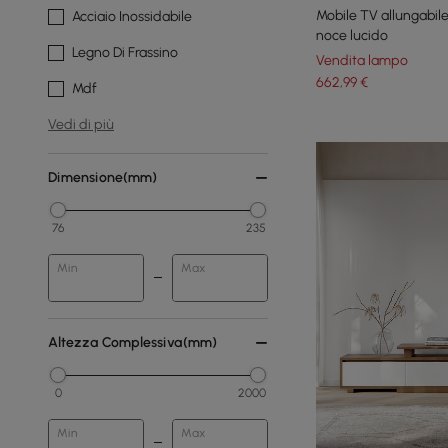
Mobile TV allungabile
Acciaio Inossidabile
noce lucido
Legno Di Frassino
Vendita lampo
662
,99
€
Mdf
Vedi di più
Dimensione(mm)
76
235
Min
Max
Altezza Complessiva(mm)
0
2000
Min
Max