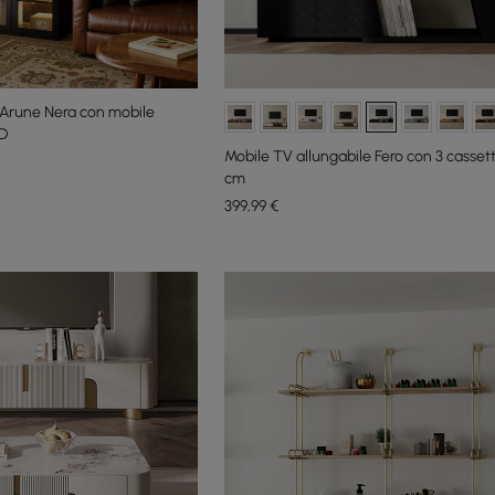
a Arune Nera con mobile
ED
Mobile TV allungabile Fero con 3 cassetti
cm
399
,99
€