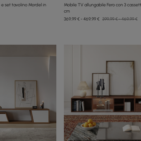
 e set tavolino Mordel in
Mobile TV allungabile Fero con 3 cassetti
cm
369,99 € - 469,99 €
399,99 € - 469,99 €