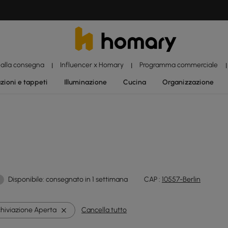
 alla consegna
Influencer x Homary
Programma commerciale
|
|
|
zioni e tappeti
Illuminazione
Cucina
Organizzazione
Disponibile: consegnato in 1 settimana
CAP :
10557-Berlin
chiviazione Aperta
Cancella tutto