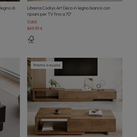
legno di
Libreria Codiys Art Déco in legno bianco con
ripiani per TV fino a 70"
Saldi
849
,99
€
Ritorno a scuola