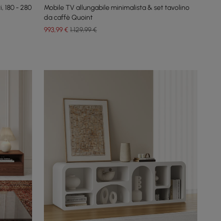
, 180 - 280
Mobile TV allungabile minimalista & set tavolino
da caffè Quoint
993
,99
€
1.129,99 €