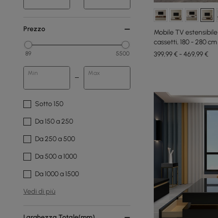
Prezzo
Mobile TV estensibile 
cassetti, 180 - 280 cm
399,99 € - 469,99 €
89
5500
Min
Max
Sotto 150
Da 150 a 250
Da 250 a 500
Da 500 a 1000
Da 1000 a 1500
Vedi di più
Larghezza Totale(mm)