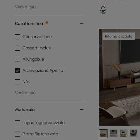
Vedi di più
Caratteristica
Ritorno a scuola
Conservazione
Cassetti Inclusi
Allungabile
Archiviazione Aperta
N/a
Vedi di più
Materiale
Legno Ingegnerizzato
Pietra Sinterizzata