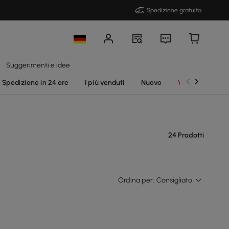
Spedizione gratuita
Suggerimenti e idee
Spedizione in 24 ore
I più venduti
Nuovo
Vendite
24 Prodotti
Ordina per:
Consigliato