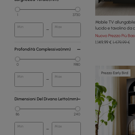
1
3730
Mobile TV allungabil
Min
Max
lucido e tavolino da 
Nuovo Prezzo Più Bas
1.149
,99
€
1.479,99 €
Profondità Complessiva(mm)
0
1980
Prezzo Early Bird
Min
Max
Dimensioni Del Divano Letto(mm)
86
240
Min
Max