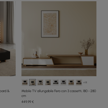
+14
oard &
Mobile TV allungabile Fero con 3 cassetti, 180 - 280
cm
449
,99
€