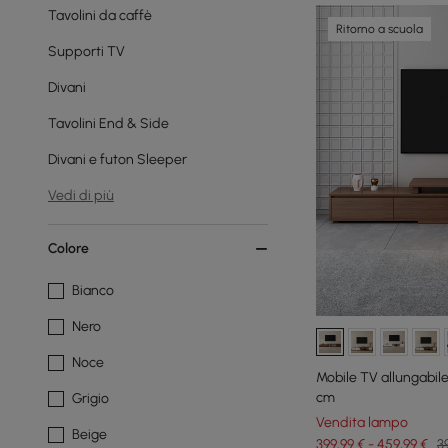
Tavolini da caffè
Ritorno a scuola
Supporti TV
Divani
Tavolini End & Side
Divani e futon Sleeper
Vedi di più
Colore
Bianco
Nero
Noce
Mobile TV allungabile 
cm
Grigio
Vendita lampo
Beige
399,99 € - 459,99 €
3