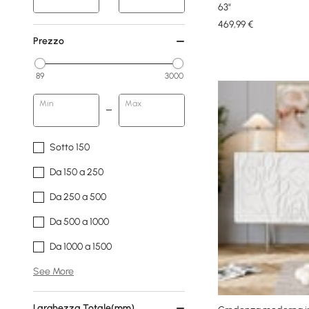
63"
469
,99
€
Prezzo
89
3000
Min
Max
Sotto 150
Da 150 a 250
Da 250 a 500
Da 500 a 1000
Da 1000 a 1500
See More
Larghezza Totale(mm)