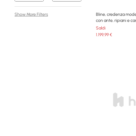
Show More Filters
Bline, credenza mode
con ante, ripiani e ca
Saldi
1.199
,99
€