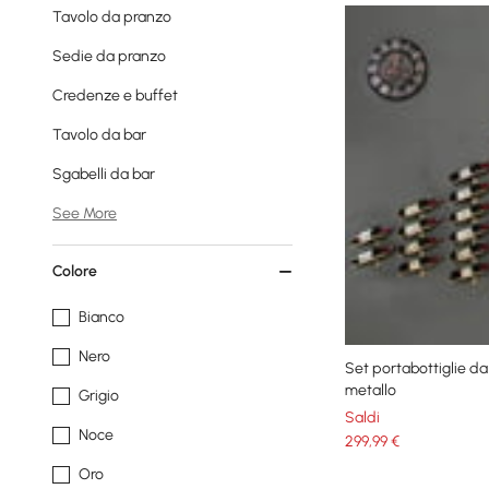
Tavolo da pranzo
Sedie da pranzo
Credenze e buffet
Tavolo da bar
Sgabelli da bar
See More
Colore
Bianco
Nero
Set portabottiglie da 
metallo
Grigio
Saldi
Noce
299
,99
€
Oro