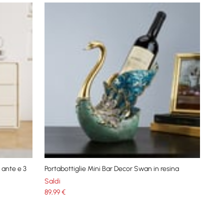
 ante e 3
Portabottiglie Mini Bar Decor Swan in resina
Saldi
89
,99
€