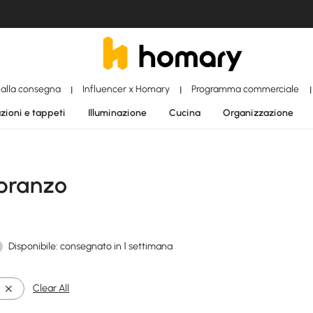
 alla consegna
Influencer x Homary
Programma commerciale
|
|
|
zioni e tappeti
Illuminazione
Cucina
Organizzazione
 pranzo
Disponibile: consegnato in 1 settimana
Clear All