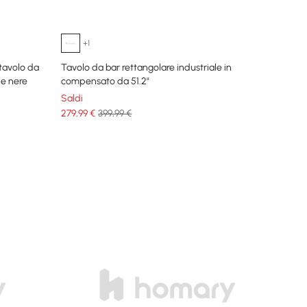
+1
 tavolo da
Tavolo da bar rettangolare industriale in
ie nere
compensato da 51.2"
Saldi
279
,99
€
399,99 €