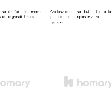
rna a buffet in finto marmo
Credenza moderna a buffet dipinta da
ssetti di grandi dimensioni
pollici con ante e ripiani in vetro
1.199
,99
€