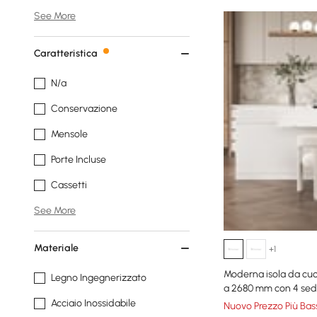
See More
Caratteristica
N/a
Conservazione
Mensole
Porte Incluse
Cassetti
See More
Materiale
+1
Moderna isola da cu
Legno Ingegnerizzato
a 2680 mm con 4 sed
Acciaio Inossidabile
Nuovo Prezzo Più Bas