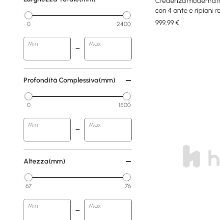
Credenza moderna in
con 4 ante e ripiani r
999
,99
€
0
2400
Min
Max
Profondità Complessiva(mm)
0
1500
Min
Max
Altezza(mm)
67
76
Min
Max