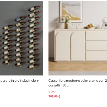
parete in oro industriale in
Cassettiera moderna color crema con 2
cassetti, 150 cm
Saldi
799
,99
€