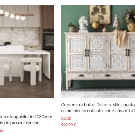
Credenza a buffet Distrate, stile countr
colore bianco anticato, con 3 cassetti e 2
cina allungabile da 2050 mm
Saldi
ie da pranzo bianche
999
,99
€
so