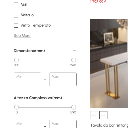
1.793
,99
€
Mdf
Metallo
Vetro Temperato
See More
Dimensione(mm)
100
240
Min
Max
Altezza Complessiva(mm)
0
1890
Min
Max
Tavolo da bar rettan