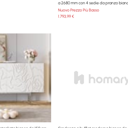
a 2680 mm con 4 sedie da pranzo bian
Nuovo Prezzo Più Basso
1.793
,99
€