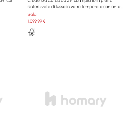
59" con
Credenza Cofab da 59" con ripiano in pietra
sinterizzata di lusso in vetro temperato con ante
in vetro temperato di grandi dimensioni
Saldi
1.099
,99
€