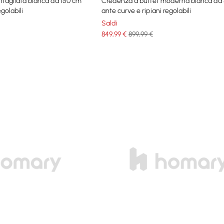
tagliata bianca da 150 cm
Credenza a buffet moderna bianca da 
egolabili
ante curve e ripiani regolabili
Saldi
849
,99
€
899,99 €