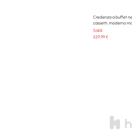
Credenza a buffet ner
cassetti, moderno mo
circolare
Saldi
529
,99
€