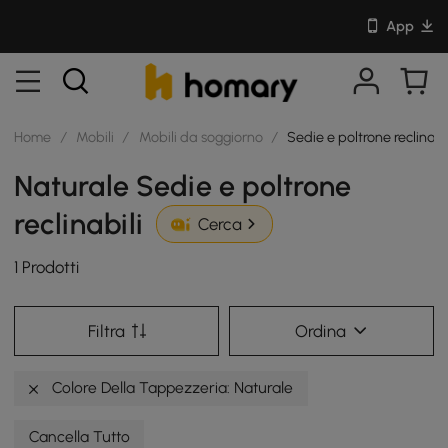
App
Home
/
Mobili
/
Mobili da soggiorno
/
Sedie e poltrone reclinabi
Naturale Sedie e poltrone
reclinabili
Cerca
1 Prodotti
Filtra
Ordina
Colore Della Tappezzeria: Naturale
Cancella Tutto