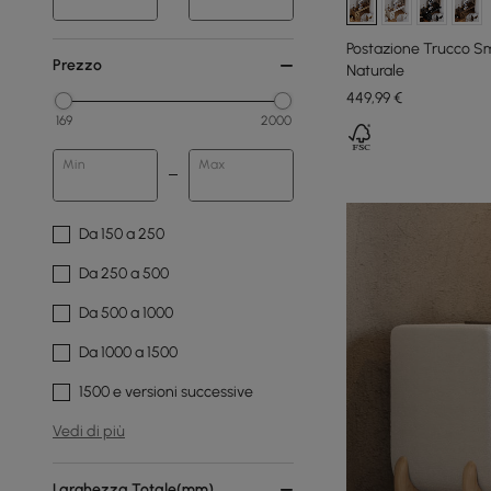
Postazione Trucco S
Prezzo
Naturale
449
,99
€
169
2000
Min
Max
Da 150 a 250
Da 250 a 500
Da 500 a 1000
Da 1000 a 1500
1500 e versioni successive
Vedi di più
Larghezza Totale(mm)