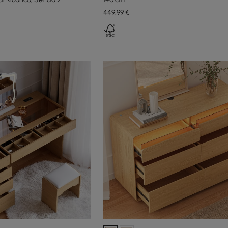
449
,99
€