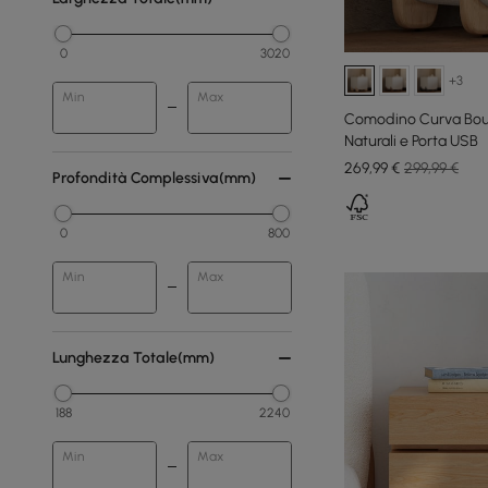
0
3020
+3
Min
Max
Comodino Curva Bou
Naturali e Porta USB
269
,99
€
299,99 €
Profondità Complessiva(mm)
0
800
Min
Max
Lunghezza Totale(mm)
188
2240
Min
Max