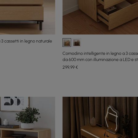
 3 cassetti in legno naturale
Comodino intelligente in legno a 3 cass
da 600 mm con illuminazione a LED e st
ricarica
299
,99
€