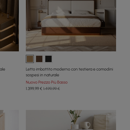
ale
Letto imbottito moderno con testiera e comodini
sospesi in naturale
Nuovo Prezzo Più Basso
1.399
,99
€
1.499,99 €