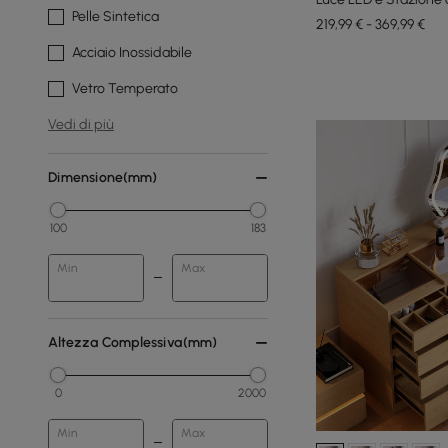
Pelle Sintetica
219,99 € - 369,99 €
Acciaio Inossidabile
Vetro Temperato
Vedi di più
Dimensione(mm)
100
183
Min
Max
Altezza Complessiva(mm)
0
2000
Min
Max