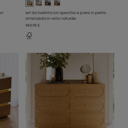
on
set da toeletta con specchio e piano in pietra
sinterizzata in vetro naturale
949
,99
€