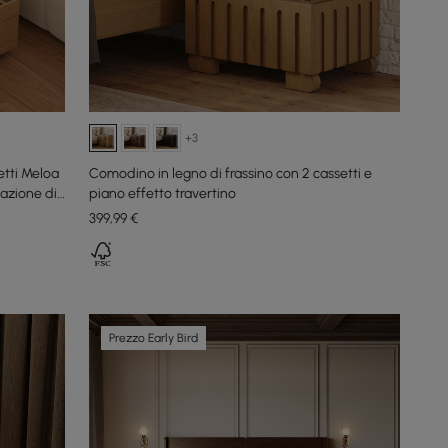
+3
etti Meloa
Comodino in legno di frassino con 2 cassetti e
azione di
piano effetto travertino
399
,99
€
Prezzo Early Bird