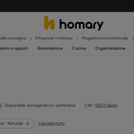
 alla consegna
Influencer x Homary
Programma commerciale
|
|
|
zioni e tappeti
Illuminazione
Cucina
Organizzazione
Disponibile: consegnato in 1 settimana
CAP :
10557-Berlin
be :
Naturale
Cancella tutto