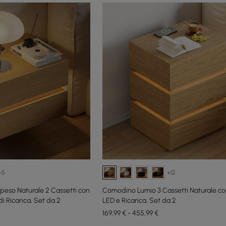
+5
+12
eso Naturale 2 Cassetti con
Comodino Lumio 3 Cassetti Naturale co
i Ricarica, Set da 2
LED e Ricarica, Set da 2
169,99 € - 455,99 €