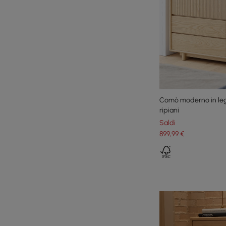
Comò moderno in legn
ripiani
Saldi
899
,99
€