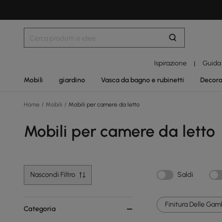
Ispirazione
Guida
|
Mobili
giardino
Vasca da bagno e rubinetti
Decora
Home
/
Mobili
/
Mobili per camere da letto
Mobili per camere da letto
Nascondi Filtro
Saldi
Finitura Delle Gam
Categoria