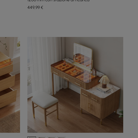
449
,99
€