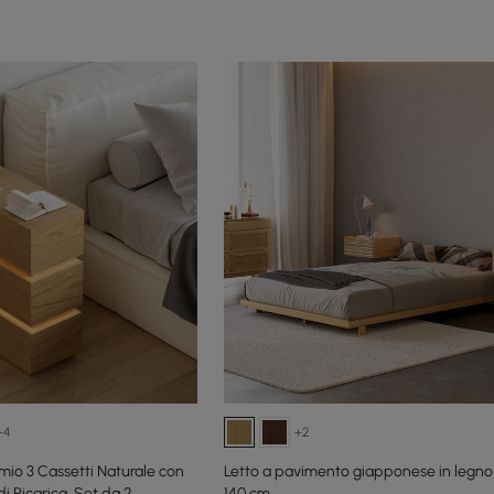
+4
+2
io 3 Cassetti Naturale con
Letto a pavimento giapponese in legno 
i Ricarica, Set da 2
140 cm