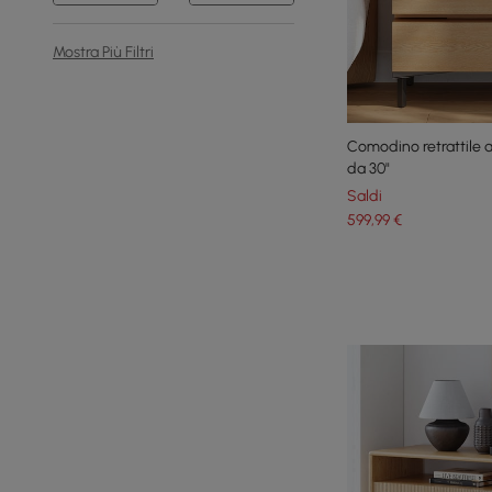
Mostra Più Filtri
Comodino retrattile a
da 30"
Saldi
599
,99
€