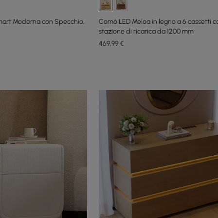
mart Moderna con Specchio,
Comò LED Meloa in legno a 6 cassetti c
stazione di ricarica da 1200 mm
469
,99
€