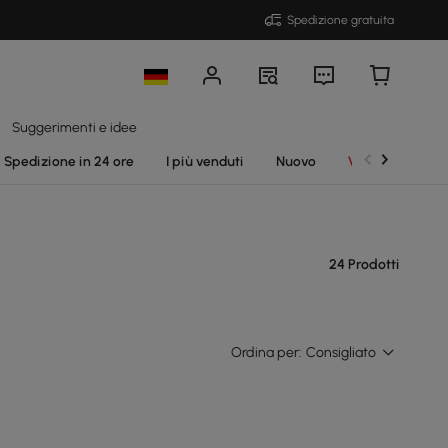
Spedizione gratuita
Suggerimenti e idee
Spedizione in 24 ore
I più venduti
Nuovo
Vendite
24 Prodotti
Ordina per:
Consigliato